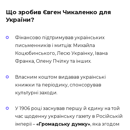
Що зробив Євген Чикаленко для
України?
Фінансово підтримував українських
письменників і митців: Михайла
Коцюбинського, Лесю Українку, Івана
Франка, Олену Пчілку та інших.
Власним коштом видавав українські
книжки та періодику, спонсорував
культурні заходи.
У 1906 році заснував першу й єдину на той
час щоденну українську газету в Російській
імперії –
«Громадську думку»
, яка згодом