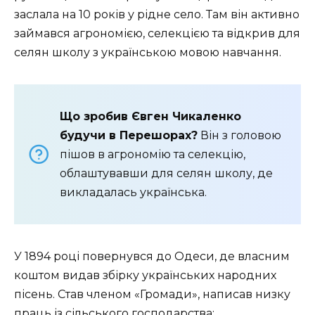
заслала на 10 років у рідне село. Там він активно
займався агрономією, селекцією та відкрив для
селян школу з українською мовою навчання.
Що зробив Євген Чикаленко
будучи в Перешорах?
Він з головою
пішов в агрономію та селекцію,
облаштувавши для селян школу, де
викладалась українська.
У 1894 році повернувся до Одеси, де власним
коштом видав збірку українських народних
пісень. Став членом «Громади», написав низку
праць із сільського господарства: