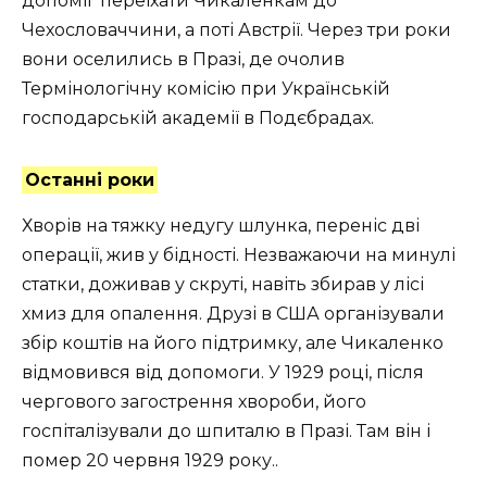
допоміг переїхати Чикаленкам до
Чехословаччини, а поті Австрії. Через три роки
вони оселились в Празі, де очолив
Термінологічну комісію при Українській
господарській академії в Подєбрадах.
Останні роки
Хворів на тяжку недугу шлунка, переніс дві
операції, жив у бідності. Незважаючи на минулі
статки, доживав у скруті, навіть збирав у лісі
хмиз для опалення. Друзі в США організували
збір коштів на його підтримку, але Чикаленко
відмовився від допомоги. У 1929 році, після
чергового загострення хвороби, його
госпіталізували до шпиталю в Празі. Там він і
помер 20 червня 1929 року..