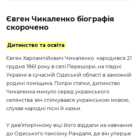
Євген Чикаленко біографія
скорочено
Дитинство та освіта
Євген Харлампійович Чикаленко
народився 21
грудня 1861 року в селі Перешори, на півдні
України в сучасній Одеській області
в
заможній
родині поміщика. Попри статки, дитинство
Чикаленка минуло серед українського
селянства: він спілкувався українською мовою,
слухав народні пісні й казки.
У дев’ятирічному віці його віддали на навчання
до Одеського пансіону Рандаля, де він уперше