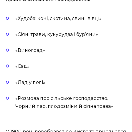
«Худоба: коні, скотина, свині, вівці»
«Сіяні трави, кукурудза і бур’яни»
«Виноград»
«Сад»
«Лад у полі»
«Розмова про сільське господарство.
Чорний пар, плодозміни й сіяна трава»
У 1900 році перебрався до Києва та приєднався