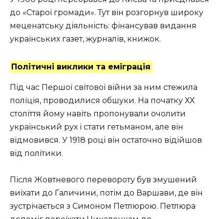
до «Старої громади». Тут він розгорнув широку
меценатську діяльність: фінансував видання
українських газет, журналів, книжок.
Політичні виклики та еміграція
Під час Першої світової війни за ним стежила
поліція, проводилися обшуки. На початку ХХ
століття йому навіть пропонували очолити
український рух і стати гетьманом, але він
відмовився. У 1918 році він остаточно відійшов
від політики.
Після Жовтневого перевороту був змушений
виїхати до Галичини, потім до Варшави, де він
зустрічається з Симоном Петлюрою. Петлюра