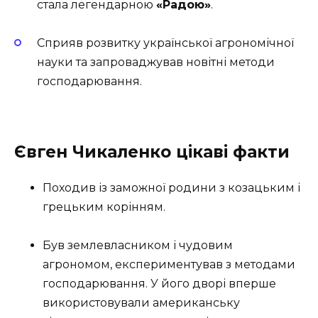
стала легендарною
«Радою»
.
Сприяв розвитку української агрономічної
науки та запроваджував новітні методи
господарювання.
Євген Чикаленко цікаві факти
Походив із заможної родини з козацьким і
грецьким корінням.
Був землевласником і чудовим
агрономом, експериментував з методами
господарювання. У його дворі вперше
використовували американську