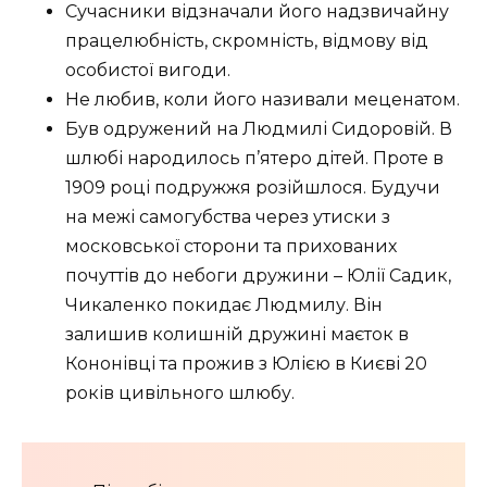
Сучасники відзначали його надзвичайну
працелюбність, скромність, відмову від
особистої вигоди.
Не любив, коли його називали меценатом.
Був одружений на Людмилі Сидоровій. В
шлюбі народилось п’ятеро дітей. Проте в
1909 році подружжя розійшлося. Будучи
на межі самогубства через утиски з
московської сторони та прихованих
почуттів до небоги дружини – Юлії Садик,
Чикаленко покидає Людмилу. Він
залишив колишній дружині маєток в
Кононівці та прожив з Юлією в Києві 20
років цивільного шлюбу.