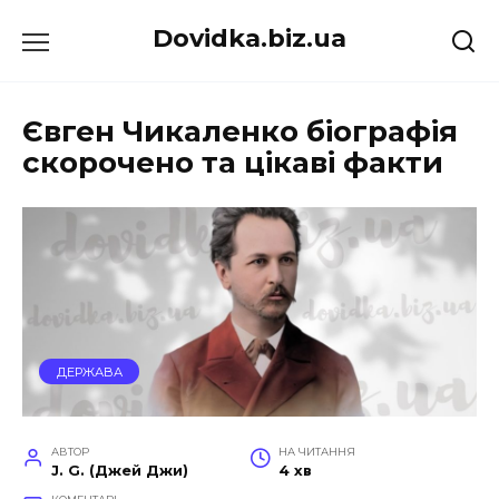
Перейти
Dovidka.biz.ua
до
вмісту
Євген Чикаленко біографія
скорочено та цікаві факти
ДЕРЖАВА
АВТОР
НА ЧИТАННЯ
J. G. (Джей Джи)
4 хв