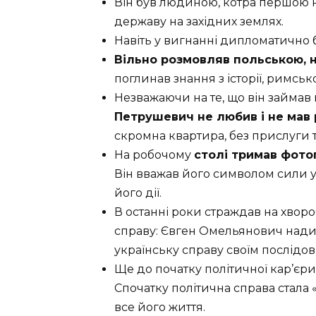
Він був людиною, котра першою 
державу на західних землях.
Навіть у вигнанні дипломатично б
Вільно розмовляв польською, 
поглинав знання з історії, римськ
Незважаючи на те, що він займав 
Петрушевич не любив і не мав 
скромна квартира, без прислуги т
На робочому
столі тримав фото
Він вважав його символом сили ук
його дії.
В останні роки страждав на хвор
справу: Євген Омельянович нади
українську справу своїм послідо
Ще до початку політичної кар’єри
Спочатку політична справа стала 
все його життя.