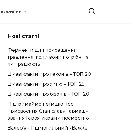
КОРИСНЕ
Нові статті
Ферменти для покращення
травлення: коли вони потрібні та
як працюють
Цікаві факти про геконів – ТОП 20
Цікаві факти про хімію – ТОП 25
Цікаві факти про бізонів – ТОП 20
Підтримаймо петицію про
присвоєння Станіславу Гармашу
звання Героя України посмертно
Валер’ян Підмогильний «Важке