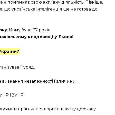
ич припиняє свою активну діяльність. Пізніше,
, що українська інтелігенція ще не готова до
оку
. Йому було 77 років.
аківському кладовищі у Львові
.
України?
анізував її уряд.
 визнання незалежності Галичини.
УНР і ЗУНР.
Галичини прагнули створити власну державу.