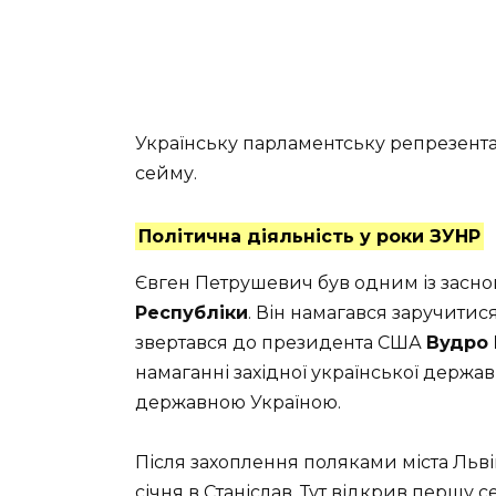
Українську парламентську репрезента
сейму.
Політична діяльність у роки ЗУНР
Євген Петрушевич був одним із засн
Республіки
. Він намагався заручити
звертався до президента США
Вудро 
намаганні західної української держа
державною Україною.
Після захоплення поляками міста Льві
січня в Станіслав. Тут відкрив першу с