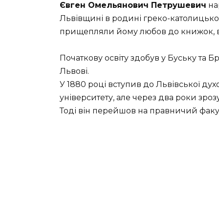
Євген Омельянович Петрушевич
на
Львівщині в родині греко-католицько
прищепляли йому любов до книжок, ві
Початкову освіту здобув у Буську та Бр
Львові.
У 1880 році вступив до Львівської дух
університету, але через два роки зро
Тоді він перейшов на правничий факул