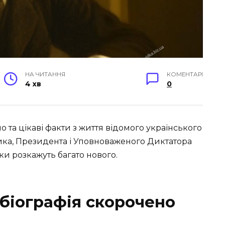
НА ЧИТАННЯ
КОМЕНТАРІ
4 хв
0
 та цікаві факти з життя відомого українського
ика, Президента і Уповноваженого Диктатора
ки розкажуть багато нового.
біографія скорочено