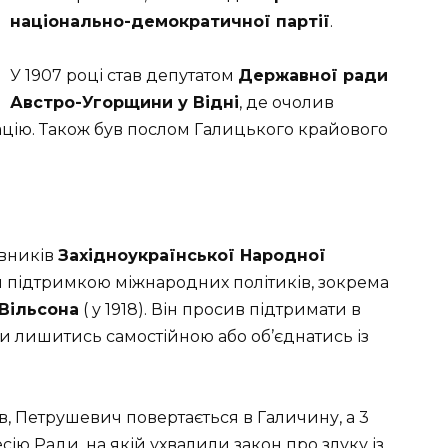
національно-демократичної партії
.
У 1907 році став депутатом
Державної ради
Австро-Угорщини у Відні
, де очолив
цію. Також був послом Галицького крайового
овників
Західноукраїнської Народної
ся підтримкою міжнародних політиків, зокрема
Вільсона
( у 1918). Він просив підтримати в
ви лишитись самостійною або об’єднатись із
в, Петрушевич повертається в Галичину, а 3
есію Ради, на якій ухвалили закон про злуку із