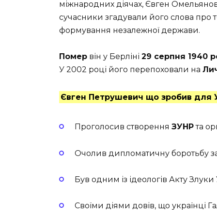
міжнародних діячах, Євген Омельянов
сучасники згадували його слова про те
формування незалежної держави.
Помер
він у Берліні
29 серпня 1940 р
У 2002 році його перепоховали на
Лич
Євген Петрушевич що зробив для 
Проголосив створення
ЗУНР
та орг
Очолив дипломатичну боротьбу за
Був одним із ідеологів Акту Злуки 
Своїми діями довів, що українці 