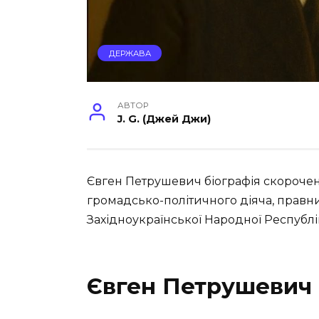
ДЕРЖАВА
АВТОР
J. G. (Джей Джи)
Євген Петрушевич біографія скорочено
громадсько-політичного діяча, правн
Західноукраїнської Народної Республі
Євген Петрушевич 