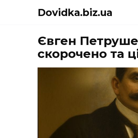
Перейти
Dovidka.biz.ua
до
вмісту
Євген Петруше
скорочено та ц