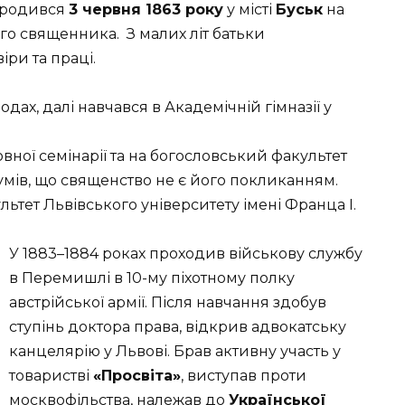
родився
3 червня 1863 року
у місті
Буськ
на
го священника. З малих літ батьки
ри та праці.
одах, далі навчався в Академічній гімназії у
овної семінарії та на богословський факультет
зумів, що священство не є його покликанням.
ьтет Львівського університету імені Франца І.
У 1883–1884 роках проходив військову службу
в Перемишлі в 10-му піхотному полку
австрійської армії. Після навчання здобув
ступінь доктора права, відкрив адвокатську
канцелярію у Львові. Брав активну участь у
товаристві
«Просвіта»
, виступав проти
москвофільства, належав до
Української