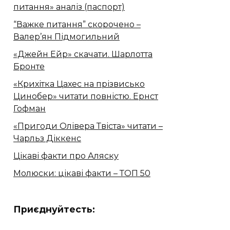
питання» аналіз (паспорт)
“Важке питання” скорочено –
Валер’ян Підмогильний
«Джейн Ейр» скачати. Шарлотта
Бронте
«Крихітка Цахес на прізвисько
Цинобер» читати повністю. Ернст
Гофман
«Пригоди Олівера Твіста» читати –
Чарльз Діккенс
Цікаві факти про Аляску
Молюски: цікаві факти – ТОП 50
Приєднуйтесть: