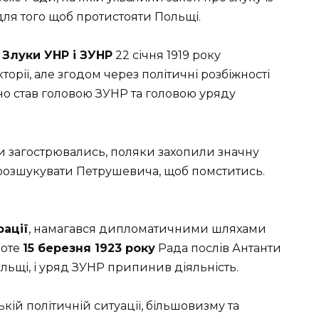
ля того щоб протистояти Польщі.
 Злуки УНР і ЗУНР
22 січня 1919 року
рії, але згодом через політичні розбіжності
чно став головою ЗУНР та головою уряду
и загострювались, поляки захопили значну
розшукувати Петрушевича, щоб помститись.
рації
, намагався дипломатичними шляхами
роте
15 березня 1923 року
Рада послів Антанти
ьщі, і уряд ЗУНР припинив діяльність.
кій політичній ситуації, більшовизму та