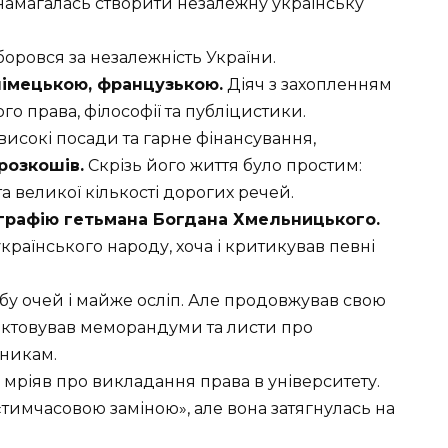
намагалась створити незалежну українську
оровся за незалежність України.
німецькою, французькою.
Діяч з захопленням
ого права, філософії та публіцистики.
високі посади та гарне фінансування,
розкошів.
Скрізь його життя було простим:
а великої кількості дорогих речей.
графію гетьмана Богдана Хмельницького.
раїнського народу, хоча і критикував певні
обу очей і майже осліп. Але продовжував свою
ктовував меморандуми та листи про
вникам.
 мріяв про викладання права в університету.
«тимчасовою заміною», але вона затягнулась на