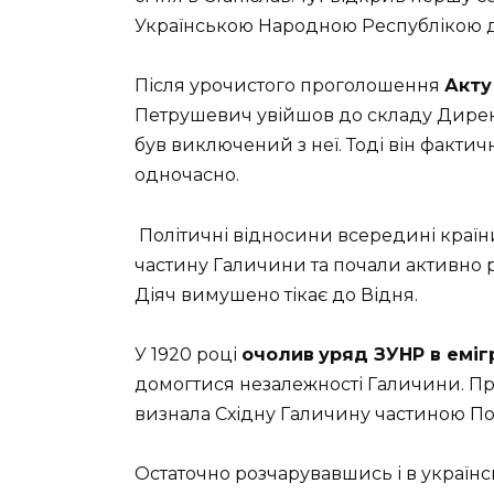
Українською Народною Республікою д
Після урочистого проголошення
Акту
Петрушевич увійшов до складу Директо
був виключений з неї. Тоді він факти
одночасно.
Політичні відносини всередині країн
частину Галичини та почали активно 
Діяч вимушено тікає до Відня.
У 1920 році
очолив
уряд ЗУНР в еміг
домогтися незалежності Галичини. П
визнала Східну Галичину частиною Пол
Остаточно розчарувавшись і в українсь