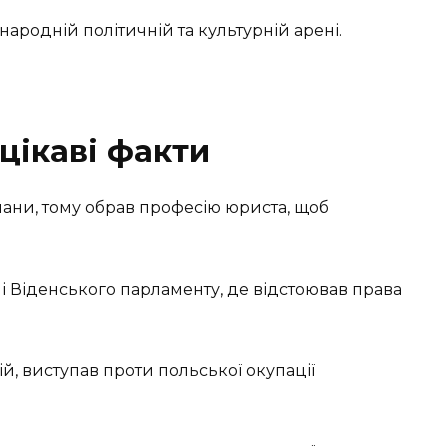
народній політичній та культурній арені.
ці
каві факти
пани, тому обрав професію юриста, щоб
і Віденського парламенту, де відстоював права
, виступав проти польської окупації