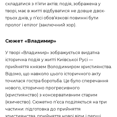
складатися з п’яти актів; подія, зображена у
творі, має в житті відбуватися не довше двох-
трьох днів, у п’єсі обов’язкові повинні бути
пролог і епілог (заключний хор).
Сюжет «Владимир»
У творі «Владимир» зображується видатна
історична подія у житті Київської Русі —
прийняття князем Володимиром християнства.
Відомо, що навколо цього історичного акту
точилася гостра боротьба. Це було сперечання
нового, історично прогресивного
(християнство) з консервативним старим
(язичество). Сюжетно п’єса поділяється на три
частини: підготовка до прийняття
християнства, прийняття нової віри і перші