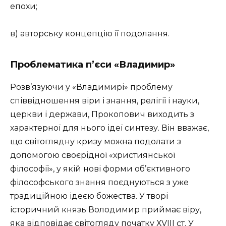
епохи;
в) авторську концепцію її подолання.
Проблематика п’єси
«Владимир»
Розв’язуючи у «Владимирі» проблему
співвідношення віри і знання, релігії і науки,
церкви і держави, Прокопович виходить з
характерної для нього ідеї синтезу. Він вважає,
що світоглядну кризу можна подолати з
допомогою своєрідної «християнської
філософії», у якій нові форми об’єктивного
філософського знання поєднуються з уже
традиційною ідеєю божества. У творі
історичний князь Володимир приймає віру,
яка відповідає світогляду початку ХVІІІ ст. У