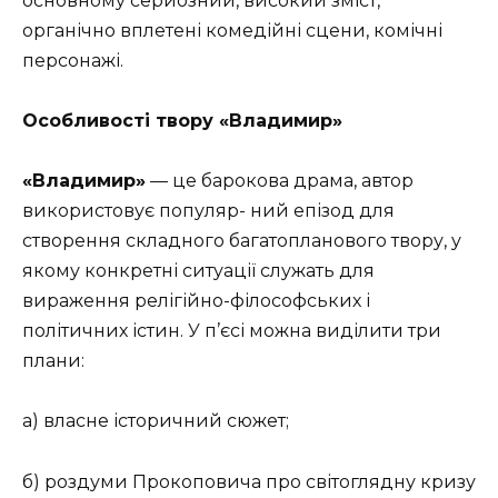
основному серйозний, високий зміст,
органічно вплетені комедійні сцени, комічні
персонажі.
Особливості твору
«Владимир»
«Владимир»
— це барокова драма, автор
використовує популяр- ний епізод для
створення складного багатопланового твору, у
якому конкретні ситуації служать для
вираження релігійно-філософських і
політичних істин. У п’єсі можна виділити три
плани:
а) власне історичний сюжет;
б) роздуми Прокоповича про світоглядну кризу