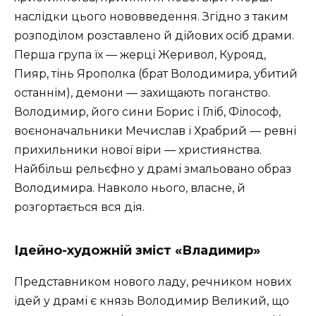
наслідки цього нововведення. Згідно з таким
розподілом розставлено й дійових осіб драми.
Перша група їх — жерці Жеривол, Курояд,
Пияр, тінь Ярополка (брат Володимира, убитий
останнім), демони — захищають поганство.
Володимир, його сини Борис і Гліб, Філософ,
воєноначальники Мечислав і Храбрий — ревні
прихильники нової віри — християнства.
Найбільш рельєфно у драмі змальовано образ
Володимира. Навколо нього, власне, й
розгортається вся дія.
Ідейно-художній зміст «Владимир»
Представником нового ладу, речником нових
ідей у драмі є князь Володимир Великий, що