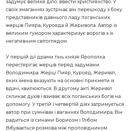
задумує велике діло: ввести християнство. У
своїх змаганнях зустрічає він перешкоду з боку
представників давнього ладу поганських
жерців Пияра, Курояда й Жеривола. Автор із
великим гумором характеризує ворогів з їх
негативним світоглядом.
У першій дії драми тінь князя Ярополка
перестерігає жерців перед задумами
Володимира. Жерці Пияр, Курояд, Жеривіл,
яких імена вказують на основні прикмети їх
вдачі, хвилюються. В другому акті Жеривіл
скликає духів і взиває всіх поганських богів на
допомогу. У третій і четвертій діях затримується
автор при сумнівах і ваганнях Володимира. Він
радиться із синами Борисом і Глібом.
Вібувається розмова між проповідником