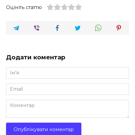
Оцініть статтю
Додати коментар
Ім'я
*
Email
*
Коментар