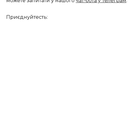
можете запитати у нашого
чат-бота у Телеграм
.
Приєднуйтесть: