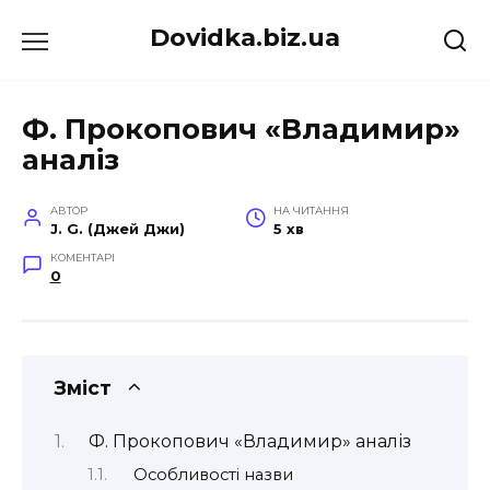
Перейти
Dovidka.biz.ua
до
вмісту
Ф. Прокопович «Владимир»
аналіз
АВТОР
НА ЧИТАННЯ
J. G. (Джей Джи)
5 хв
КОМЕНТАРІ
0
Зміст
Ф. Прокопович «Владимир» аналіз
Особливості назви