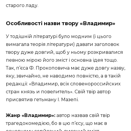
старого ладу.
Особливості назви твору
«Владимир»
У тодішній літературі було модним (і цього
вимагала теорія літератури) давати заголовок
твору дуже довгий, щоб у ньому розкривалися
певною мірою його зміст і основна ідея тощо.
Так, п’єса Ф. Прокоповича має дуже довгу назву,
яку, звичайно, не наводимо повністю, а в такій
редакції: «Владимир, всіх словенороссийских
стран князь и повелитель». Свій твір автор
присвятив гетьману І. Мазепі.
Жанр
«Владимир»
:
автор назвав свій твір
трагедокомедією, бо в цю п’єсу, що має в