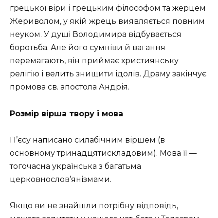
грецької віри і грецьким філософом та жерцем
Жериволом, у якій жрець виявляється повним
неуком. У душі Володимира відбувається
боротьба. Але його сумніви й вагання
перемагають, він приймає християнську
релігію і велить знищити ідолів. Драму закінчує
промова св. апостола Андрія.
Розмір вірша твору і мова
П’єсу написано силабічним віршем (в
основному тринадцятискладовим). Мова її —
тогочасна українська з багатьма
церковнослов’янізмами.
Якщо ви не знайшли потрібну відповідь,