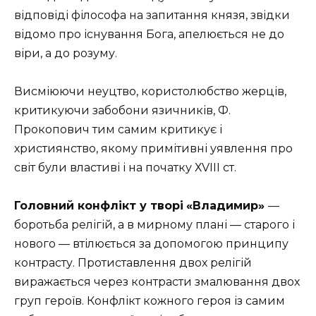
відповіді філософа на запитання князя, звідки
відомо про існування Бога, апелюється не до
віри, а до розуму.
Висміюючи неуцтво, користолюбство жерців,
критикуючи забобони язичників, Ф.
Прокопович тим самим критикує і
християнство, якому примітивні уявлення про
світ були властиві і на початку ХVІІІ ст.
Головний конфлікт у творі
«Владимир»
—
боротьба релігій, а в мирному плані — старого і
нового — втілюється за допомогою принципу
контрасту. Протиставлення двох релігій
виражається через контрасти змалювання двох
груп героїв. Конфлікт кожного героя із самим