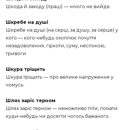
Шкода й заходу (праці) — нічого не вийде.
Шкребе на душі
Шкребе на душі (на серці, за душу, за серце) у
кого — кого-небудь охоплює почуття
незадоволення, гіркоти, суму, неспокою,
тривоги.
Шкура тріщить
Шкура тріщить — про велике напруження у
чомусь.
Шлях заріс терном
Шлях заріс терном — неможливо піти, поїхати
куди-небудь чи досягти чогось бажаного.