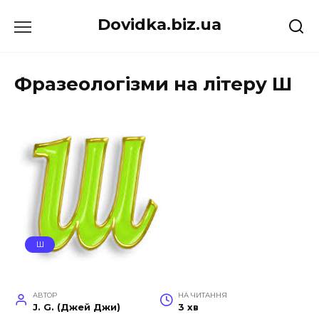
Перейти
Dovidka.biz.ua
до
вмісту
Фразеологізми на літеру Ш
Ш
АВТОР
НА ЧИТАННЯ
J. G. (Джей Джи)
3 хв