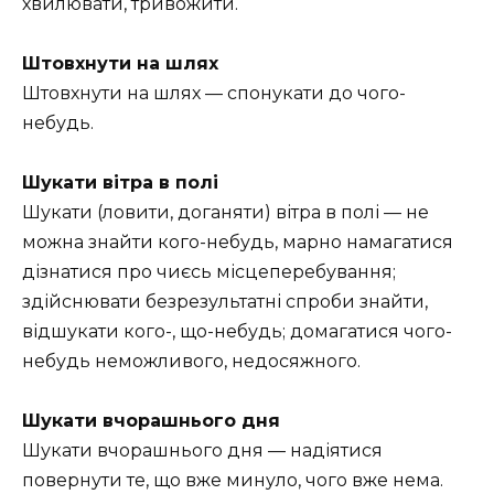
хвилювати, тривожити.
Штовхнути на шлях
Штовхнути на шлях — спонукати до чого-
небудь.
Шукати вітра в полі
Шукати (ловити, доганяти) вітра в полі — не
можна знайти кого-небудь, марно намагатися
дізнатися про чиєсь місцеперебування;
здійснювати безрезультатні спроби знайти,
відшукати кого-, що-небудь; домагатися чого-
небудь неможливого, недосяжного.
Шукати вчорашнього дня
Шукати вчорашнього дня — надіятися
повернути те, що вже минуло, чого вже нема.