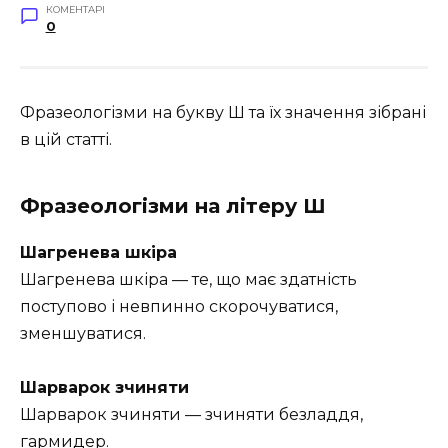
КОМЕНТАРІ
0
Фразеологізми на букву Ш та їх значення зібрані
в цій статті.
Фразеологізми на літеру Ш
Шагренева шкіра
Шагренева шкіра — те, що має здатність
поступово і невпинно скорочуватися,
зменшуватися.
Шарварок зчиняти
Шарварок зчиняти — зчиняти безладдя,
гармидер.