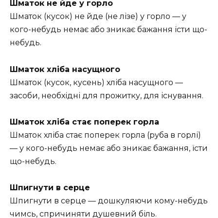
Шматок не йде у горло
Шматок (кусок) не йде (не лізе) у горло — у
кого-небудь немає або зникає бажання їсти що-
небудь.
Шматок хліба насущного
Шматок (кусок, кусень) хліба насущного —
засоби, необхідні для прожитку, для існування.
Шматок хліба стає поперек горла
Шматок хліба стає поперек горла (руба в горлі)
— у кого-небудь немає або зникає бажання, їсти
що-небудь.
Шпигнути в серце
Шпигнути в серце — дошкуляючи кому-небудь
чимсь, спричиняти душевний біль.