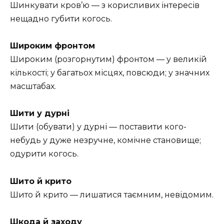
Шинкувати кров’ю — з корисливих інтересів
нещадно губити когось.
Широким фронтом
Широким (розгорнутим) фронтом — у великій
кількості; у багатьох місцях, повсюди; у значних
масштабах.
Шити у дурні
Шити (обувати) у дурні — поставити кого-
небудь у дуже незручне, комічне становище;
одурити когось.
Шито й крито
Шито й крито — лишатися таємним, невідомим.
Шкода й заходу