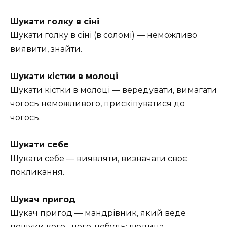
Шукати голку в сіні
Шукати голку в сіні (в соломі) — неможливо
виявити, знайти.
Шукати кістки в молоці
Шукати кістки в молоці — вередувати, вимагати
чогось неможливого, прискіпуватися до
чогось.
Шукати себе
Шукати себе — виявляти, визначати своє
покликання.
Шукач пригод
Шукач пригод — мандрівник, який веде
пошуки кого-, чого-небудь; людина