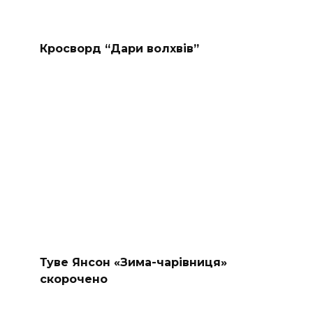
Кросворд “Дари волхвів”
Туве Янсон «Зима-чарівниця»
скорочено