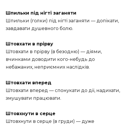
Шпильки під нігті заганяти
Шпильки (голки) під нігті заганяти — допікати,
завдавати душевного болю.
Штовхати в прірву
Штовхати в прірву (в безодню) — діями,
вчинками доводити кого-небудь до
небажаних, неприємних наслідків.
Штовхати вперед
Штовхати вперед — спонукати до дії, надихати,
змушувати працювати.
Штовхнути в серце
Штовхнути в серце (в груди) — дуже