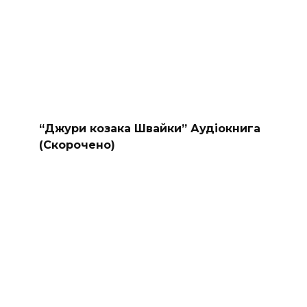
“Джури козака Швайки” Аудіокнига
(Скорочено)