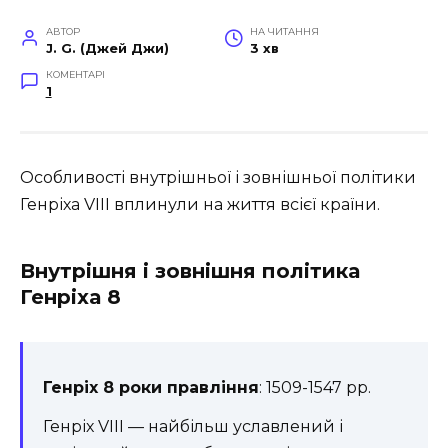
АВТОР
НА ЧИТАННЯ
J. G. (Джей Джи)
3 хв
КОМЕНТАРІ
1
Особливості внутрішньої і зовнішньої політики
Генріха VIII вплинули на життя всієї країни.
Внутрішня і зовнішня політика
Генріха 8
Генріх 8 роки правління
: 1509-1547 рр.
Генріх VIII — найбільш уславлений і