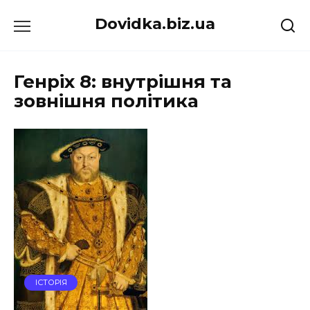
Перейти
Dovidka.biz.ua
до
вмісту
Генріх 8: внутрішня та
зовнішня політика
ІСТОРІЯ