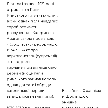
Лютера і за лист 1521 році
отримав від Папи
Римського титул «захисник
віри»; однак після невдалих
спроб отримати
розлучення з Катериною
Арагонською провів т.зв.
«Королівську» реформацію:
1534 г. – «Акт про
верховенство» (супрематії),
затвердження
парламентом англіканської
церкви (місце папи
римського займав король,
однак догмати і обряди
католицької церкви
Вів війни з Францією
залишалися незмінними).
и Шотландією,
знищив
шотландську армію