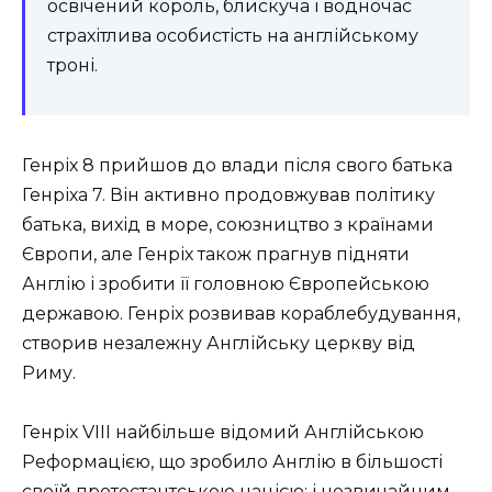
освічений король, блискуча і водночас
страхітлива особистість на англійському
троні.
Генріх 8 прийшов до влади після свого батька
Генріха 7. Він активно продовжував політику
батька, вихід в море, союзництво з країнами
Європи, але Генріх також прагнув підняти
Англію і зробити її головною Європейською
державою. Генріх розвивав кораблебудування,
створив незалежну Англійську церкву від
Риму.
Генріх VIII найбільше відомий Англійською
Реформацією, що зробило Англію в більшості
своїй протестантською нацією; і незвичайним