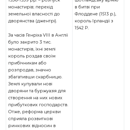
1536-1539 рр. – розпуск
в битві при
монастирів; перехід
Флоддене (1513 р.),
земельної власності до
король Ірландії з
дворянства (джентрі).
1542 Р.
За часів Генріха VIII в Англії
було закрито 3 тис.
монастирів, їхні землі
король роздав своїм
прибічникам або
розпродав, значно
збагативши скарбницю.
Землі купували нові
дворяни та буржуазія для
створення на них нових
прибуткових господарств.
Отже, реформа церкви
сприяла розвиткові
ринкових відносин в