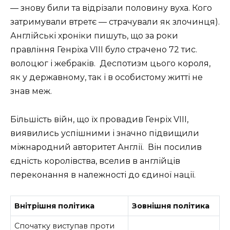
— знову били та відрізали половину вуха. Кого
затримували втретє — страчували як злочинця).
Англійські хроніки пишуть, що за роки
правління Генріха VIII було страчено 72 тис.
волоцюг і жебраків. Деспотизм цього короля,
як у державному, так і в особистому житті не
знав меж.
Більшість війн, що їх провадив Генріх VIII,
виявились успішними і значно підвищили
міжнародний авторитет Англії. Він посилив
єдність королівства, вселив в англійців
переконання в належності до єдиної нації.
Внітрішня політика
Зовнішня політика
Спочатку виступав проти