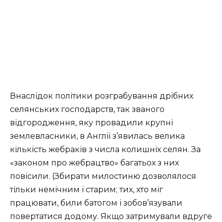
Внаслідок політики розграбування дрібних
селянських господарств, так званого
відгородження, яку провадили крупні
землевласники, в Англії з’явилась велика
кількість жебраків з числа колишніх селян. За
«законом про жебрацтво» багатьох з них
повісили. (Збирати милостиню дозволялося
тільки немічним і старим; тих, хто міг
працювати, били батогом і зобов’язували
повертатися додому. Якщо затримували вдруге