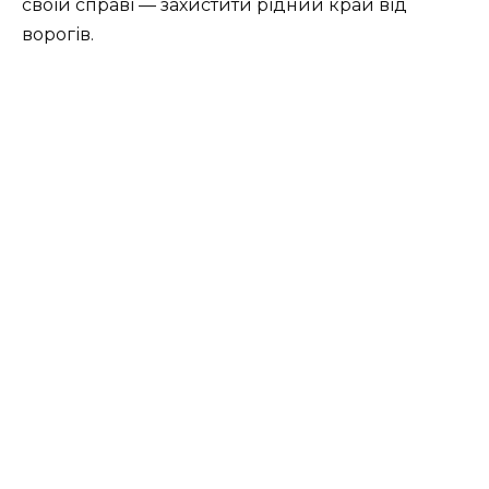
своїй справі — захистити рідний край від
ворогів.