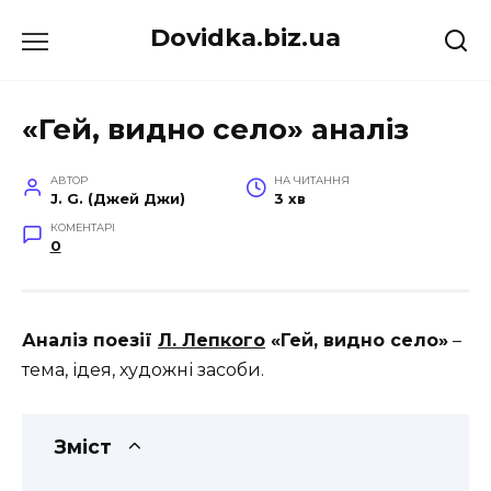
Перейти
Dovidka.biz.ua
до
вмісту
«Гей, видно село» аналіз
АВТОР
НА ЧИТАННЯ
J. G. (Джей Джи)
3 хв
КОМЕНТАРІ
0
Аналіз поезії
Л. Лепкого
«Гей, видно село»
–
тема, ідея, художні засоби.
Зміст