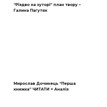
“Різдво на хуторі” план твору –
Галина Пагутяк
Мирослав Дочинець “Перша
книжка” ЧИТАТИ + Аналіз