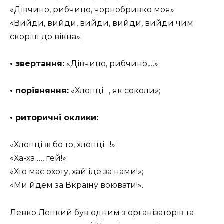
«Дівчино, рибчино, чорнобривко моя»;
«Вийди, вийди, вийди, вийди, вийди чим
скоріш до вікна»;
• звертання:
«Дівчино, рибчино,…»;
• порівняння:
«Хлопці…, як соколи»;
• риторичні оклики:
«Хлопці ж бо то, хлопці…!»;
«Ха-ха …, гей!»;
«Хто має охоту, хай іде за нами!»;
«Ми йдем за Вкраїну воювати!».
Левко Лепкий був одним з організаторів та