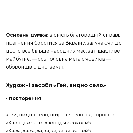
Основна думка:
вірність благородній справі,
прагнення боротися за Вкраїну, залучаючи до
цього все більше народних мас, за її щасливе
майбутнє, — ось головна мета січовиків —
оборонців рідної землі.
Художні засоби «Гей, видно село»
• повторення:
«Гей, видно село, широке село під горою…»;
«Хлопці ж бо то хлопці, як соколи!»;
«Ха-ха, ха-ха, ха, ха, ха, ха, ха, ха, гей!»;