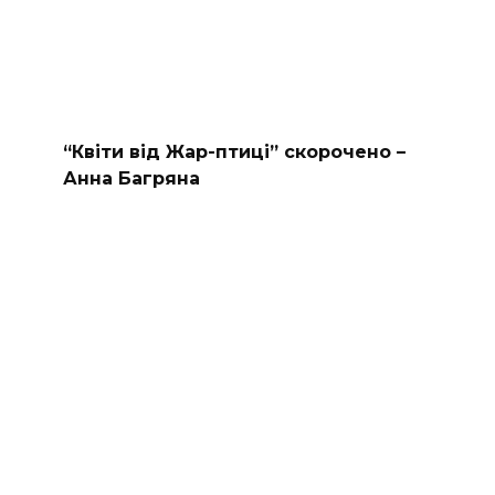
“Квіти від Жар-птиці” скорочено –
Анна Багряна