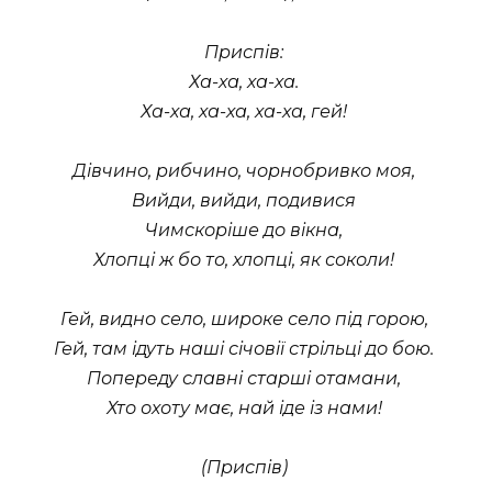
Приспів:
Ха-ха, ха-ха.
Ха-ха, ха-ха, ха-ха, гей!
Дівчино, рибчино, чорнобривко моя,
Вийди, вийди, подивися
Чимскоріше до вікна,
Хлопці ж бо то, хлопці, як соколи!
Гей, видно село, широке село під горою,
Гей, там ідуть наші січовії стрільці до бою.
Попереду славні старші отамани,
Хто охоту має, най іде із нами!
(Приспів)