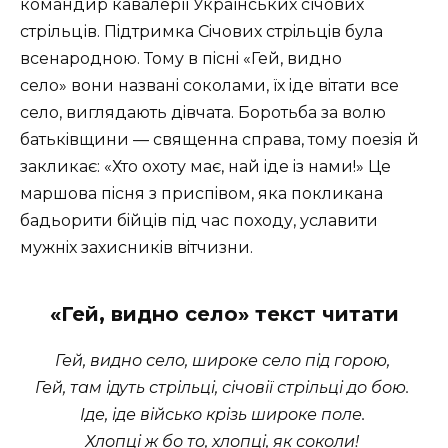
командир кавалерії Українських січових
стрільців. Пiдтримка Сiчових стрiльцiв була
всенародною. Тому в пiснi
Гей, видно
село
вони названi соколами, ïх iде вiтати все
село, виглядають дiвчата. Боротьба за волю
батькiвщини — священна справа, тому поезiя й
закликає:
Хто охоту має, най iде iз нами!
Це
маршова пiсня з приспiвом, яка покликана
бадьорити бiйцiв пiд час походу, уславити
мужнiх захисникiв вiтчизни.
«Гей, видно село» текст читати
Гей, видно село, широке село під горою,
Гей, там ідуть стрільці, січовії стрільці до бою.
Іде, іде військо крізь широке поле.
Хлопці ж бо то, хлопці, як соколи!