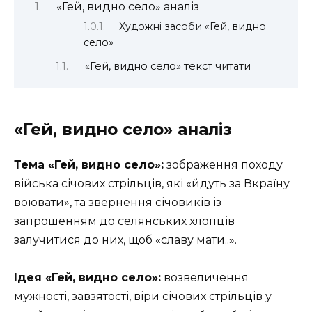
«Гей, видно село» аналіз
Художні засоби «Гей, видно
село»
«Гей, видно село» текст читати
«Гей, видно село» аналіз
Тема «Гей, видно село»:
зображення походу
війська січових стрільців, які «йдуть за Вкраїну
воювати», та звернення січовиків із
запрошенням до селянських хлопців
залучитися до них, щоб «славу мати..».
Ідея «Гей, видно село»:
возвеличення
мужності, завзятості, віри січових стрільців у