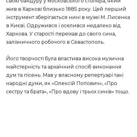
свою бандуру у московського столяра, який
жив в Харкові близько 1885 року. Цей перший
інструмент зберігається нині в музеї М. Лисенка
в Києві. Одружився і оселився недалеко від
Харкова. У старості переїхав до свого сина,
залізничного робочого в Севастополь.
Його творчості була властива висока музична
майстерність та архаїчний спосіб виконання
дум та пісень. Мав у власному репертуарі такі
народні думи, як «Олексій Попович», «Про
сестру та брата», «Про вдову і трьох синів» тощо.