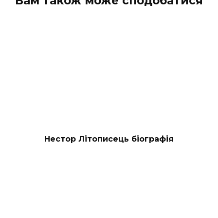
Вам також може сподобатися
Нестор Літописець біографія