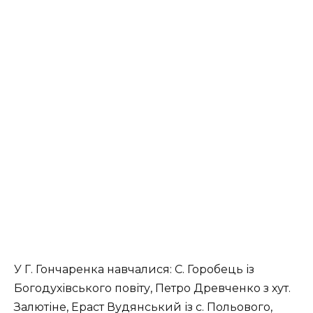
У Г. Гончаренка навчалися: С. Горобець із
Богодухівського повіту, Петро Древченко з хут.
Залютіне, Ераст Вудянський із с. Польового,