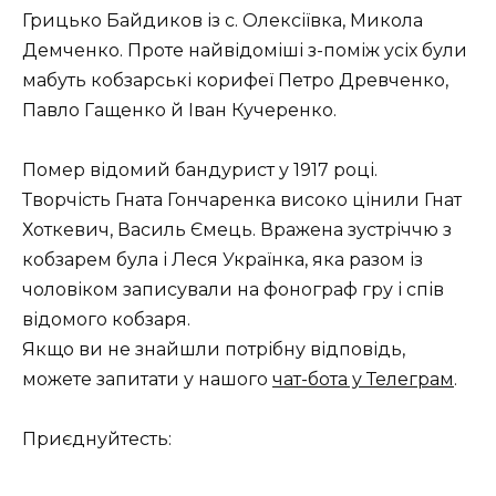
Грицько Байдиков із с. Олексіївка, Микола
Демченко. Проте найвідоміші з-поміж усіх були
мабуть кобзарські корифеї Петро Древченко,
Павло Гащенко й Іван Кучеренко.
Помер відомий бандурист у 1917 році.
Творчість Гната Гончаренка високо цінили Гнат
Хоткевич, Василь Ємець. Вражена зустріччю з
кобзарем була і Леся Українка, яка разом із
чоловіком записували на фонограф гру і спів
відомого кобзаря.
Якщо ви не знайшли потрібну відповідь,
можете запитати у нашого
чат-бота у Телеграм
.
Приєднуйтесть: