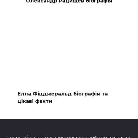
Олександр Радищев біографія
Елла Фіцджеральд біографія та
цікаві факти
Повне або часткове використання інформації тільки