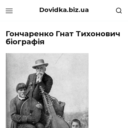
Перейти
Dovidka.biz.ua
до
вмісту
Гончаренко Гнат Тихонович
біографія