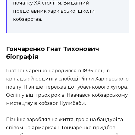
початку XX століття. Видатний
представник харківської школи
кобзарства.
Гончаренко Гнат Тихонович
біографія
Гнат Гончаренко народився в 1835 році в
кріпацькій родині у слободі Ріпки Харківського
повіту. Пізніше переїхав до Губаєнкового хутора.
Осліп у віці трьох років. Навчався кобзарському
мистецтву в кобзаря Кулибаби.
Пізніше заробляв на життя, грою на бандурі та
співом на ярмарках. І. Гончаренко придбав