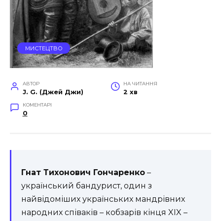
МИСТЕЦТВО
АВТОР
НА ЧИТАННЯ
J. G. (Джей Джи)
2 хв
КОМЕНТАРІ
0
Гнат Тихонович Гончаренко
–
український бандурист, один з
найвідоміших українських мандрівних
народних співаків – кобзарів кінця XIX –