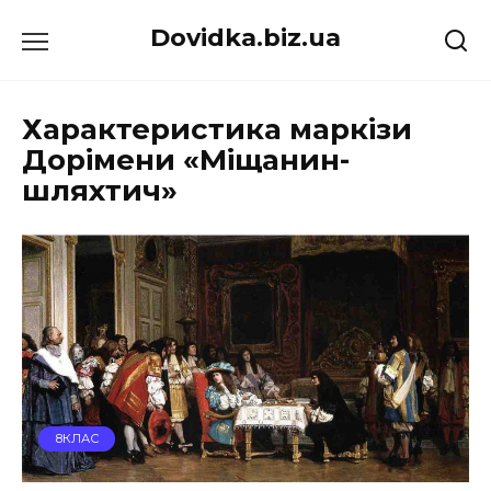
Перейти
Dovidka.biz.ua
до
вмісту
Характеристика маркізи
Дорімени «Міщанин-
шляхтич»
8КЛАС