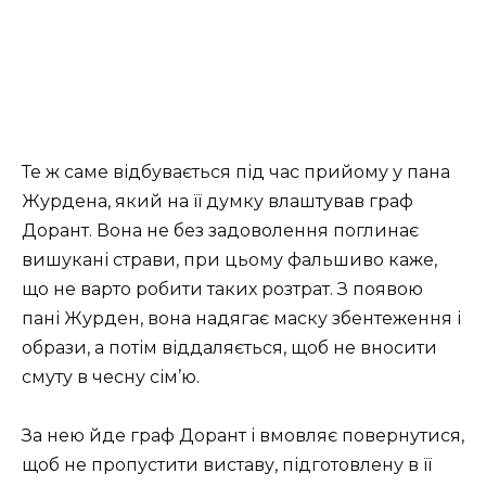
Те ж саме відбувається під час прийому у пана
Журдена, який на її думку влаштував граф
Дорант. Вона не без задоволення поглинає
вишукані страви, при цьому фальшиво каже,
що не варто робити таких розтрат. З появою
пані Журден, вона надягає маску збентеження і
образи, а потім віддаляється, щоб не вносити
смуту в чесну сім’ю.
За нею йде граф Дорант і вмовляє повернутися,
щоб не пропустити виставу, підготовлену в її