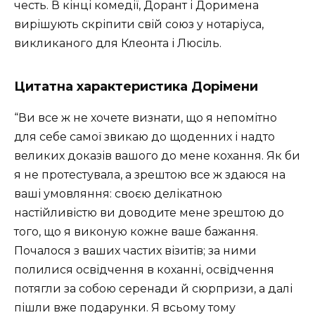
честь. В кінці комедії, Дорант і Доримена
вирішують скріпити свій союз у нотаріуса,
викликаного для Клеонта і Люсіль.
Цитатна характеристика Дорімени
“Ви все ж не хочете визнати, що я непомітно
для себе самої звикаю до щоденних і надто
великих доказів вашого до мене кохання. Як би
я не протестувала, а зрештою все ж здаюся на
ваші умовляння: своєю делікатною
настійливістю ви доводите мене зрештою до
того, що я виконую кожне ваше бажання.
Почалося з ваших частих візитів; за ними
полилися освідчення в коханні, освідчення
потягли за собою серенади й сюрпризи, а далі
пішли вже подарунки. Я всьому тому