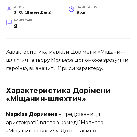
АВТОР
НА ЧИТАННЯ
J. G. (Джей Джи)
3 хв
КОМЕНТАРІ
0
Характеристика маркізи Дорімени «Міщанин-
шляхтич» з твору Мольєра допоможе зрозуміти
героїню, визначити її риси характеру.
Характеристика Дорімени
«Міщанин-шляхтич»
Маркіза Доримена
– представниця
аристократії, вдова з комедії Мольєра
«Міщанин-шляхтич». До неї таємно