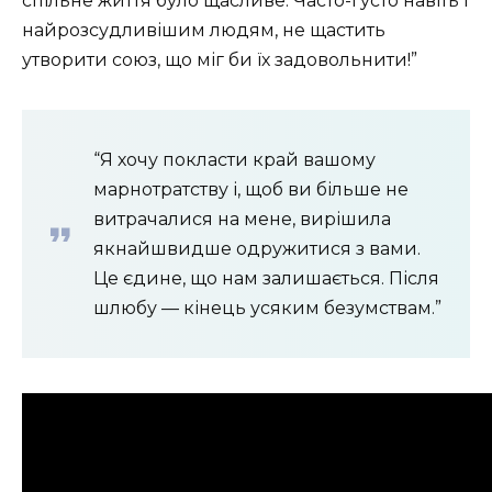
спільне життя було щасливе. Часто-густо навіть і
найрозсудливішим людям, не щастить
утворити союз, що міг би їх задовольнити!”
“Я хочу покласти край вашому
марнотратству і, щоб ви більше не
витрачалися на мене, вирішила
якнайшвидше одружитися з вами.
Це єдине, що нам залишається. Після
шлюбу — кінець усяким безумствам.”