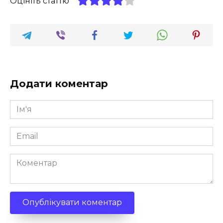
Оцініть статтю
Додати коментар
Ім'я
*
Email
*
Коментар