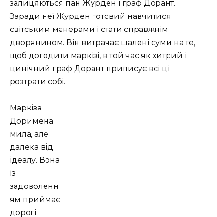
залицяються пан Журден і граф Дорант.
Заради неї Журден готовий навчитися
світським манерами і стати справжнім
дворянином. Він витрачає шалені суми на те,
щоб догодити маркізі, в той час як хитрий і
цинічний граф Дорант приписує всі ці
розтрати собі.
Маркіза
Доримена
мила, але
далека від
ідеалу. Вона
із
задоволенн
ям приймає
дорогі