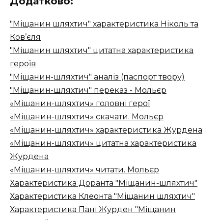
Додатково:
"Міщанин шляхтич" характеристика Ніколь та
Ков’єля
"Міщанин шляхтич" цитатна характеристика
героїв
"Міщанин-шляхтич" аналіз (паспорт твору)
"Міщанин-шляхтич" переказ - Мольєр
«Міщанин-шляхтич» головні герої
«Міщанин-шляхтич» скачати. Мольєр
«Міщанин-шляхтич» характеристика Журдена
«Міщанин-шляхтич» цитатна характеристика
Журдена
«Міщанин-шляхтич» читати. Мольєр
Характеристика Доранта "Міщанин-шляхтич"
Характеристика Клеонта "Міщанин шляхтич"
Характеристика Пані Журден "Міщанин