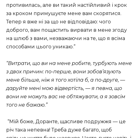
противилась, але ви такий настійливий і крок
за кроком примушуєте мене вам скорятися.
Тепер я вже ні за що не відповідаю: чого
доброго, вам пощастить вирвати в мене згоду
на шлюб з вами, незважаючи на те, що я всіма
способами цього уникаю.”
“Витрати, що ви на мене робите, турбують мене
з двох причин: по-перше, вони зобов’язують
мене більше, ніж я того хотіла б, а по-друге, —
даруйте мені мою відвертість, — я певна, що
вони не можуть вас не обтяжувати, а я зовсім
того не бажаю.”
“
Мій боже, Доранте, щасливе подружжя — це
річ така непевна! Треба дуже багато, щоб