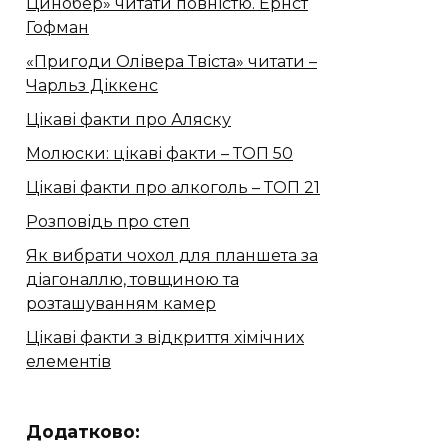
Цинобер» читати повністю. Ернст
Гофман
«Пригоди Олівера Твіста» читати –
Чарльз Діккенс
Цікаві факти про Аляску
Молюски: цікаві факти – ТОП 50
Цікаві факти про алкоголь – ТОП 21
Розповідь про степ
Як вибрати чохол для планшета за
діагоналлю, товщиною та
розташуванням камер
Цікаві факти з відкриття хімічних
елементів
Додатково: