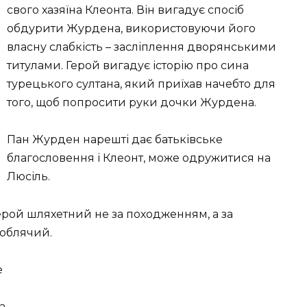
свого хазяїна Клеонта. Він вигадує спосіб
обдурити Журдена, використовуючи його
власну слабкість – засліплення дворянськими
титулами. Герой вигадує історію про сина
турецького султана, який приїхав начебто для
того, щоб попросити руки дочки Журдена.
Пан Журден нарешті дає батьківське
благословення і Клеонт, може одружитися на
Люсіль.
 Герой шляхетний не за походженням, а за
люблячий.
е
а