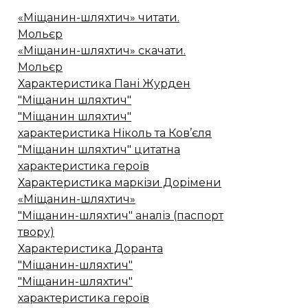
«Міщанин-шляхтич» читати.
Мольєр
«Міщанин-шляхтич» скачати.
Мольєр
Характеристика Пані Журден
"Міщанин шляхтич"
"Міщанин шляхтич"
характеристика Ніколь та Ков’єля
"Міщанин шляхтич" цитатна
характеристика героїв
Характеристика маркізи Дорімени
«Міщанин-шляхтич»
"Міщанин-шляхтич" аналіз (паспорт
твору)
Характеристика Доранта
"Міщанин-шляхтич"
"Міщанин-шляхтич"
характеристика героїв