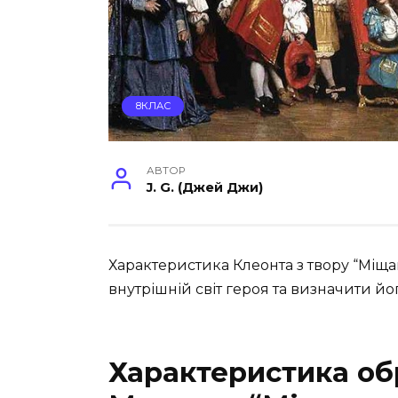
8КЛАС
АВТОР
J. G. (Джей Джи)
Характеристика Клеонта з твору “Міщ
внутрішній світ героя та визначити йо
Характеристика об