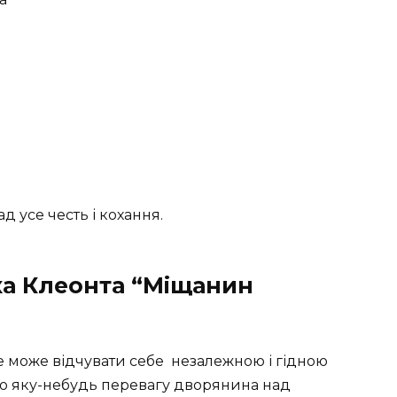
я
д усе честь і кохання.
ка Клеонта “Міщанин
е може відчувати себе
незалежною і гідною
о яку-небудь перевагу дворянина над