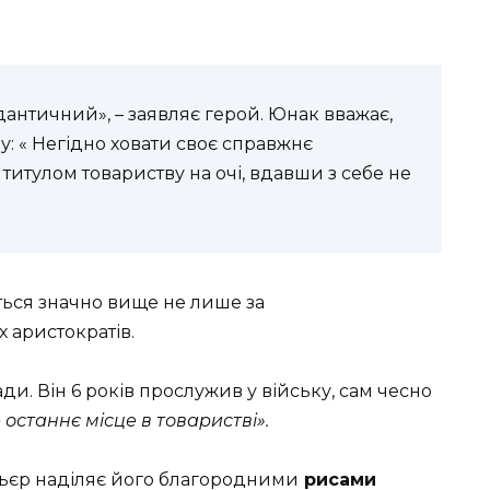
античний», – заявляє герой. Юнак вважає,
 « Негідно ховати своє справжнє
титулом товариству на очі, вдавши з себе не
ться значно вище не лише за
ох аристократів.
и. Він 6 років прослужив у війську, сам чесно
 останнє місце в товаристві».
ьєр наділяє його благородними
рисами