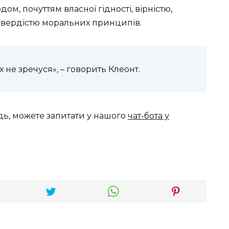
дом, почуттям власної гідності, вірністю,
, твердістю моральних принципів.
х не зречуся», – говорить Клеонт.
дь, можете запитати у нашого
чат-бота у