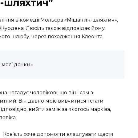
-шляхтич”
ління в комедії Мольєра «Міщанин-шляхтич»,
 Журдена. Люсіль також відповідає йому
нього шлюбу, через походження Клеонта.
 моєї дочки»
а нагадує чоловікові, що він і сам з
тний. Він давно мріє вивчитися і стати
ідповідно, вийти заміж за якогось маркіза,
ловіка.
Ков’єль хоче допомогти влаштувати щастя