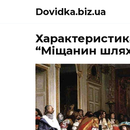
Перейти
Dovidka.biz.ua
до
вмісту
Характеристик
“Міщанин шлях