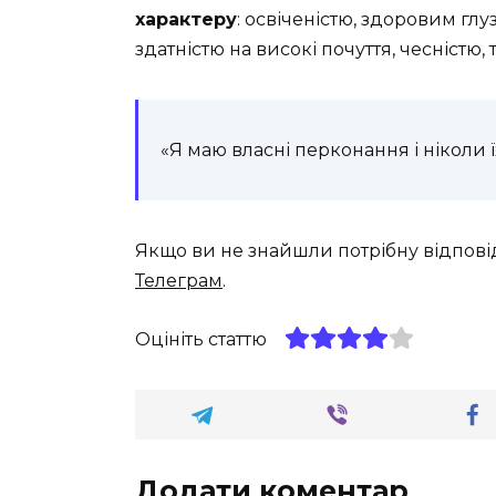
характеру
: освіченістю, здоровим глуз
здатністю на високі почуття, чесністю
«Я маю власні перконання і ніколи ї
Якщо ви не знайшли потрібну відпові
Телеграм
.
Оцініть статтю
Додати коментар