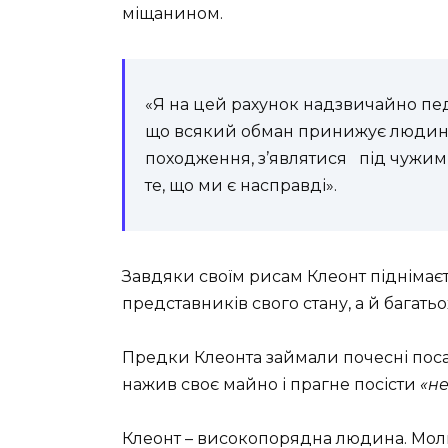
міщанином.
«Я на цей рахунок надзвичайно пед
що всякий обман принижує людину:
походження, з’являтися
під чужим 
те, що ми є насправді».
Завдяки своїм рисам Клеонт піднімає
представників
свого стану, а й багать
Предки Клеонта займали почесні посад
нажив своє майно і прагне посісти
«не
Клеонт – високопорядна людина. Мол