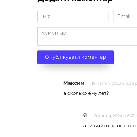
Ім'я
Email
*
*
Коментар
Максим
18 Квітня, 2023 о 3:39
а сколько ему лет?
Я
8 Квітня, 2024 о 6:47
а ти вийти за нього 