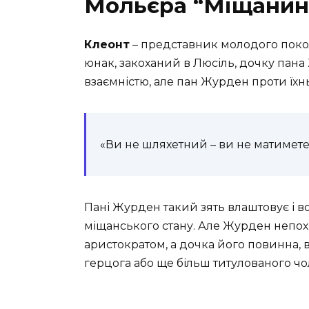
Мольєра “Міщанин
Клеонт
– представник молодого поко
юнак, закоханий в Люсіль, дочку пана
взаємністю, але пан Журден проти їх
«Ви не шляхетний – ви не матимете
Пані Журден такий зять влаштовує і вон
міщанського стану. Але Журден непохи
аристократом, а дочка його повинна, в
герцога або ще більш титулованого чо