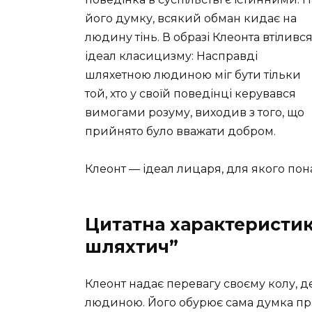
його думку, всякий обман кидає на
людину тінь. В образі Клеонта втіливс
ідеал класицизму: Насправді
шляхетною людиною міг бути тільки
той, хто у своїй поведінці керувався
вимогами розуму, виходив з того, що
прийнято було вважати добром.
Клеонт — ідеал лицаря, для якого пона
Цитатна характеристи
шляхтич”
Клеонт надає перевагу своєму колу, д
людиною. Його обурює сама думка пр