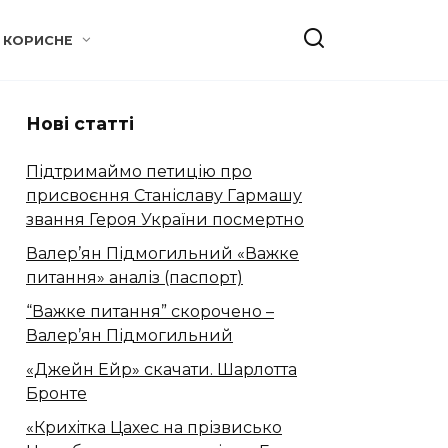
КОРИСНЕ
Нові статті
Підтримаймо петицію про
присвоєння Станіславу Гармашу
звання Героя України посмертно
Валер’ян Підмогильний «Важке
питання» аналіз (паспорт)
“Важке питання” скорочено –
Валер’ян Підмогильний
«Джейн Ейр» скачати. Шарлотта
Бронте
«Крихітка Цахес на прізвисько