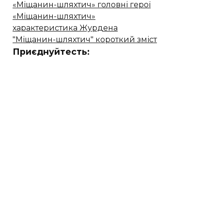
«Міщанин-шляхтич» головні герої
«Міщанин-шляхтич»
характеристика Журдена
"Міщанин-шляхтич" короткий зміст
Приєднуйтесть: