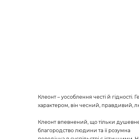
Клеонт – уособлення честі й гідності.
характером, він чесний, правдивий, 
Клеонт впевнений, що тільки душевн
благородство людини та її розумна
поведінка в суспільстві є істинними. Н