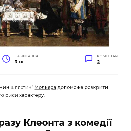
НА ЧИТАННЯ
КОМЕНТАРІ
3 хв
2
анин шляхтич”
Мольєра
допоможе розкрити
го риси характеру.
разу Клеонта з комедії