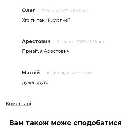
Олег
7 Квітня, 2022 о 6:45 pm
Хто ти такий,хлопче?
Арестович
1 Червня, 2022 о 5:56 am
Привіт, я Арестович
Матвій
10 Квітня, 2024 о 5:16 am
дуже круто
Кількість
Коментарі
коментарів
Вам також може сподобатися