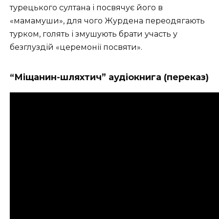
турецького султана і посвячує його в
«мамамуши», для чого Журдена переодягають
турком, голять і змушують брати участь у
безглуздій «церемонії посвяти».
“Міщанин-шляхтич” аудіокнига (переказ)