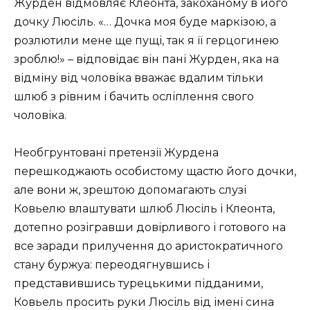
Журден відмовляє Клеонта, закоханому в його
дочку Люсіль. «… Дочка моя буде маркізою, а
розлютили мене ще пущі, так я її герцогинею
зроблю!» – відповідає він пані Журден, яка на
відміну від чоловіка вважає вдалим тільки
шлюб з рівним і бачить осліплення свого
чоловіка.
Необгрунтовані претензії Журдена
перешкоджають особистому щастю його дочки,
але вони ж, зрештою допомагають слузі
Ковьелю влаштувати шлюб Люсіль і Клеонта,
дотепно розігравши довірливого і готового на
все заради прилучення до аристократичного
стану буржуа: переодягнувшись і
представившись турецькими підданими,
Ковьель просить руки Люсіль від імені сина