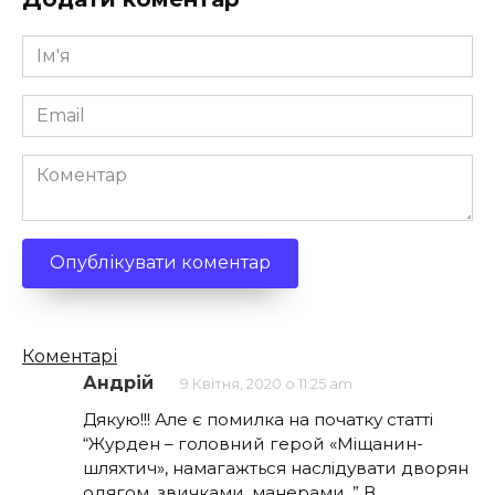
Ім'я
*
Email
*
Коментар
Кількість
Коментарі
коментарів
Андрій
9 Квітня, 2020 о 11:25 am
Дякую!!! Але є помилка на початку статті
“Журден – головний герой «Міщанин-
шляхтич», намагажться наслідувати дворян
одягом, звичками, манерами. ” В