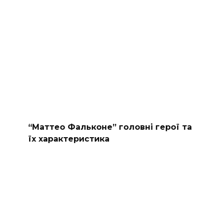
“Маттео Фальконе” головні герої та
їх характеристика