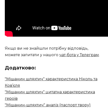
Якщо ви не знайшли потрібну відповідь,
можете запитати у нашого
чат-бота у Телеграм
.
Додатково:
"Міщанин шляхтич" характеристика Ніколь та
Ков’єля
"Міщанин шляхтич" цитатна характеристика
героїв
"Міщанин-шляхтич" аналіз (паспорт твору)