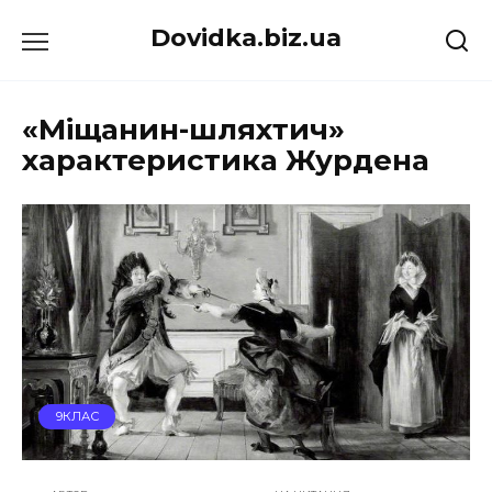
Перейти
Dovidka.biz.ua
до
вмісту
«Міщанин-шляхтич»
характеристика Журдена
9КЛАС