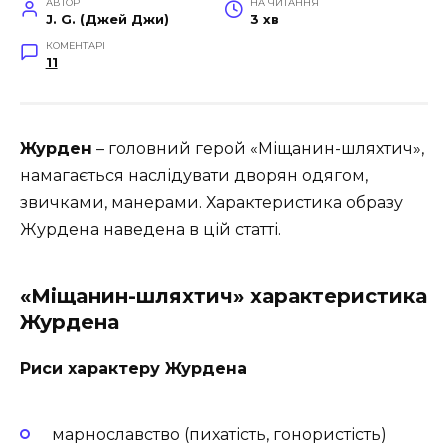
АВТОР
НА ЧИТАННЯ
J. G. (Джей Джи)
3 хв
КОМЕНТАРІ
11
Журден
– головний герой «Міщанин-шляхтич»,
намагається наслідувати дворян одягом,
звичками, манерами. Характеристика образу
Журдена наведена в цій статті.
«Міщанин-шляхтич» характеристика
Журдена
Риси характеру Журдена
марнославство (пихатість, гонористість)