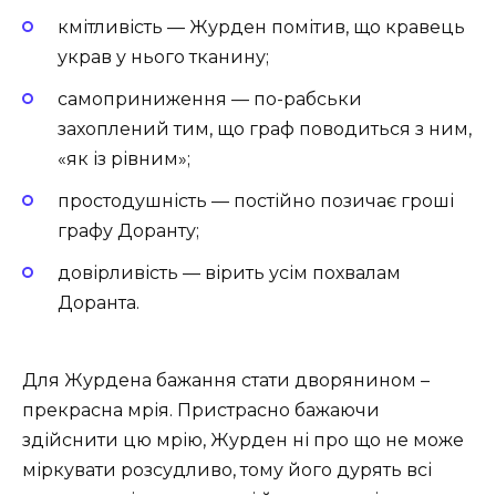
кмітливість — Журден помітив, що кравець
украв у нього тканину;
самоприниження — по-рабськи
захоплений тим, що граф поводиться з ним,
«як із рівним»;
простодушність — постійно позичає гроші
графу Доранту;
довірливість — вірить усім похвалам
Доранта.
Для Журдена бажання стати дворянином –
прекрасна мрія. Пристрасно бажаючи
здійснити цю мрію, Журден ні про що не може
міркувати розсудливо, тому його дурять всі