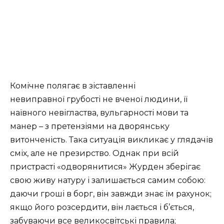
Комічне полягає в зіставленні
невиправної грубості не вченої людини, її
наївного невігластва, вульгарності мови та
манер – з претензіями на дворянську
витонченість. Така ситуація викликає у глядачів
сміх, але не презирство. Однак при всій
пристрасті «одворянитися» Журден зберігає
свою живу натуру і залишається самим собою:
даючи гроші в борг, він завжди знає їм рахунок;
якщо його розсердити, він лається і б’ється,
забуваючи все великосвітські правила;