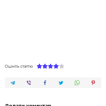
Оцініть статтю
Додати коментар