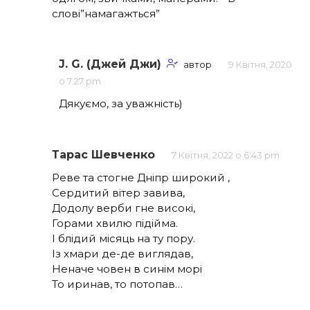
слові”намагажться”
J. G. (Джей Джи)
автор
9 Квітня, 2020
о 7:27 pm
Дякуємо, за уважність)
Тарас Шевченко
7 Квітня, 2022 о 6:43 pm
Реве та стогне Дніпр широкий ,
Сердитий вітер завива,
Додолу верби гне високі,
Горами хвилю підійма.
І блідий місяць на ту пору.
Із хмари де-де виглядав,
Неначе човен в синім морі
То иринав, то потопав…