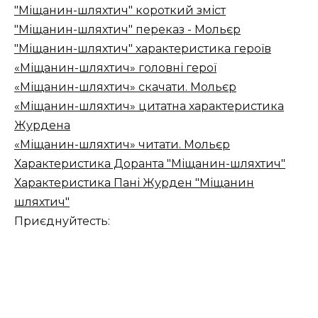
"Міщанин-шляхтич" короткий зміст
"Міщанин-шляхтич" переказ - Мольєр
"Міщанин-шляхтич" характеристика героїв
«Міщанин-шляхтич» головні герої
«Міщанин-шляхтич» скачати. Мольєр
«Міщанин-шляхтич» цитатна характеристика
Журдена
«Міщанин-шляхтич» читати. Мольєр
Характеристика Доранта "Міщанин-шляхтич"
Характеристика Пані Журден "Міщанин
шляхтич"
Приєднуйтесть: