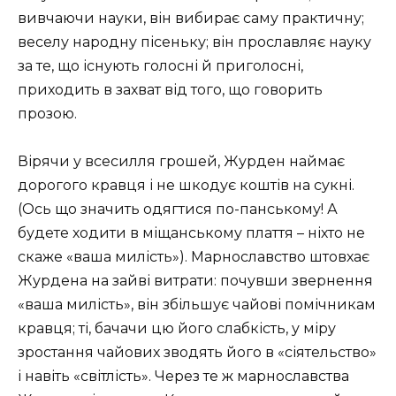
вивчаючи науки, він вибирає саму практичну;
веселу народну пісеньку; він прославляє науку
за те, що існують голосні й приголосні,
приходить в захват від того, що говорить
прозою.
Вірячи у всесилля грошей, Журден наймає
дорогого кравця і не шкодує коштів на сукні.
(Ось що значить одягтися по-панському! А
будете ходити в міщанському плаття – ніхто не
скаже «ваша милість»). Марнославство штовхає
Журдена на зайві витрати: почувши звернення
«ваша милість», він збільшує чайові помічникам
кравця; ті, бачачи цю його слабкість, у міру
зростання чайових зводять його в «сіятельство»
і навіть «світлість». Через те ж марнославства