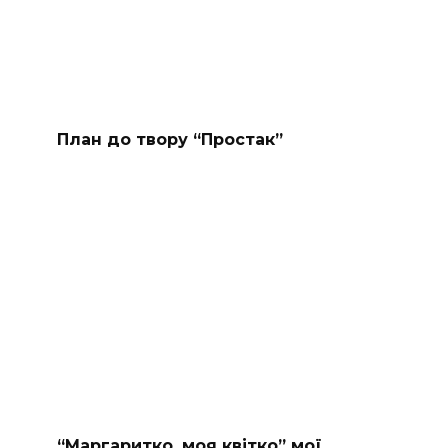
План до твору “Простак”
“Маргаритко, моя квітко” мої