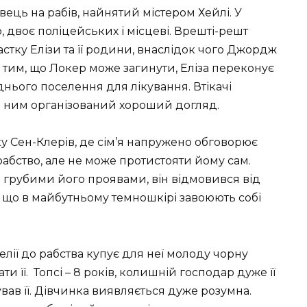
вець на рабів, найнятий містером Хейлі. У
, двоє поліцейських і місцеві. Врешті-решт
стку Елізи та її родини, внаслідок чого Джордж
а тим, що Локер може загинути, Еліза переконує
ього поселення для лікування. Втікачі
а ним організований хороший догляд.
у Сен-Клерів, де сім’я напружено обговорює
абство, але не може протистояти йому сам.
 грубими його проявами, він відмовився від
, що в майбутньому темношкірі завоюють собі
ії до рабства купує для неї молоду чорну
и її. Топсі – 8 років, колишній господар дуже її
вав її. Дівчинка виявляється дуже розумна.