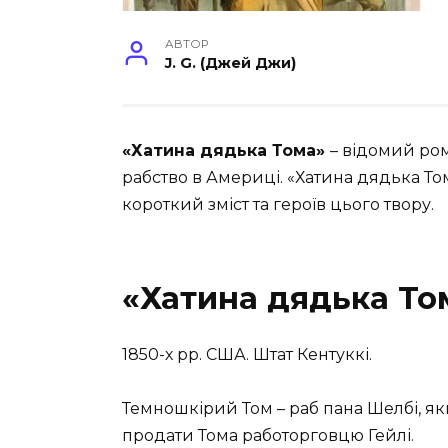
АВТОР
J. G. (Джей Джи)
«Хатина дядька Тома»
– відомий ро
рабство в Америці. «Хатина дядька То
короткий зміст та героїв цього твору.
«Хатина дядька То
1850-х рр. США. Штат Кентуккі.
Темношкірий
Том
–
раб
пана
Шелбі, я
продати
Тома работорговцю Гейлі
.