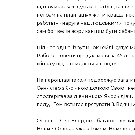
відпочиваючи їдуть вільні білі, та ще 
неграм на плантаціях жити краще, ніж 
рабстві – «наруга над людськими почут
сам бог велів африканцям бути рабам
Під час однієї із зупинок Гейлі купує
Работорговець продає маля за 45 долар
жінка у відчаї кидається в воду.
На пароплаві також подорожує багати
Сен-Клер з 6-річною дочкою Євою і н
спостерігав за дівчинкою. Якось дівч
воду, і Том встигає врятувати її. Вдяч
Огюстен Сен-Клер, син багатого луїзіа
Новий Орлеан уже з Томом. Немолода 