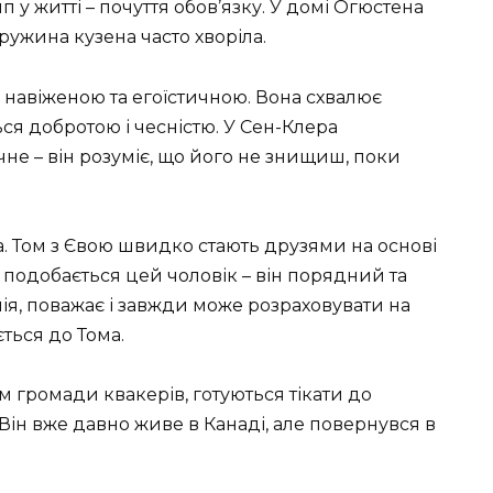
п у житті – почуття обов’язку. У домі Огюстена
ружина кузена часто хворіла.
навіженою та егоїстичною. Вона схвалює
ся добротою і чесністю. У Сен-Клера
не – він розуміє, що його не знищиш, поки
. Том з Євою швидко стають друзями на основі
 подобається цей чоловік – він порядний та
ія, поважає і завжди може розраховувати на
ться до Тома.
м громади квакерів, готуються тікати до
Він вже давно живе в Канаді, але повернувся в