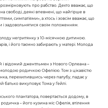
й розмірковують про рабство. Дехто вважає, що
на свободі, деякі впевнені, що найгірше в
тями, симпатіями», а хтось і зовсім вважає, що
и і задовольнятися своїм положенням.
 молоду негритянку з 10-місячною дитиною.
ів, і його таємно забирають у матері. Молода
й і відомий джентльмен з Нового Орлеана –
емолодою родичкою Офелією. Том з цікавістю
инка, перехилившись через палубу, падає у
ний батько викуповує Тома у Гейлі.
нського плантатора, повертається додому, в
родичка – його кузина міс Офелія, втілення