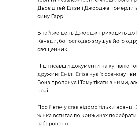
Двоє дітей Елізи і Джорджа померли в 
сину Гаррі.
В той же день Джордж приходить до Ел
Канади, бо господар змушує його одруж
священник.
Підписавши документи на купівлю Тома
дружині Емілі. Еліза чує їх розмову і 
Вона пропонує і Тому тікати з ними, але
ночі…
Про її втечу стає відомо тільки вранці
жінка встигає по крижинах перебратися
заборонено.