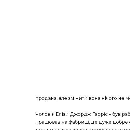
продана, але змінити вона нічого не м
Чоловік Елізи Джордж Гарріс – був ра
працював на фабриці, де дуже добре с
терпіти незалежності темношкірого пр