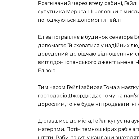
Розгніваний через втечу рабині, Гейлі
супутника Меркса. Ці чоловіки є мисл
погоджуються допомогти Гейлі.
Еліза потрапляє в будинок сенатора Бе
допомагає їй сховатися у надійних люд
доведений до відчаю відношенням сво
виглядом іспанського джентльмена. Ч
Елізою.
Тим часом Гейлі забирає Тома з маєтк
господарів Джордж дає Тому на пам’ять
дорослим, то не буде ні продавати, ні 
Діставшись до міста, Гейлі купує на ау
матерями. Потім темношкірих рабів зг
штати. Раби, закуті у кайдани знаходят