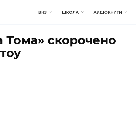
ВНЗ
ШКОЛА
АУДІОКНИГИ
а Тома» скорочено
Стоу