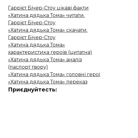
Гаррієт Бічер-Стоу цікаві факти
«Хатина дядька Тома» читати.
Гаррієт Бічер-Стоу
«Хатина дядька Тома» скачати.
Гаррієт Бічер-Стоу
«Хатина дядька Тома»
характеристика героїв (цитатна)
«Хатина дядька Тома» аналіз
(паспорт твору)
«Хатина дядька Тома» головні герої
«Хатина дядька Тома» переказ
Приєднуйтесть: