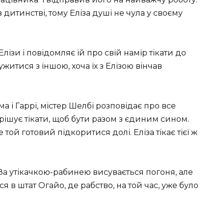
дитинстві, тому Еліза душі не чула у своєму
ізи і повідомляє їй про свій намір тікати до
итися з іншою, хоча їх з Елізою вінчав
 і Гаррі, містер Шелбі розповідає про все
вирішує тікати, щоб бути разом з єдиним сином.
 той готовий підкоритися долі. Еліза тікає тієї ж
. За утікачкою-рабинею висувається погоня, але
 в штат Огайо, де рабство, на той час, уже було