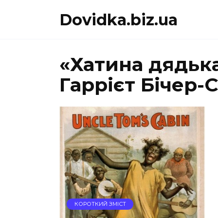
Перейти
Dovidka.biz.ua
до
вмісту
«Хатина дядьк
Гаррієт Бічер-
КОРОТКИЙ ЗМІСТ