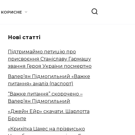
КОРИСНЕ
Нові статті
Підтримаймо петицію про
присвоєння Станіславу Гармашу
звання Героя України посмертно
Валер’ян Підмогильний «Важке
питання» аналіз (паспорт)
“Важке питання” скорочено –
Валер’ян Підмогильний
«Джейн Ейр» скачати. Шарлотта
Бронте
«Крихітка Цахес на прізвисько