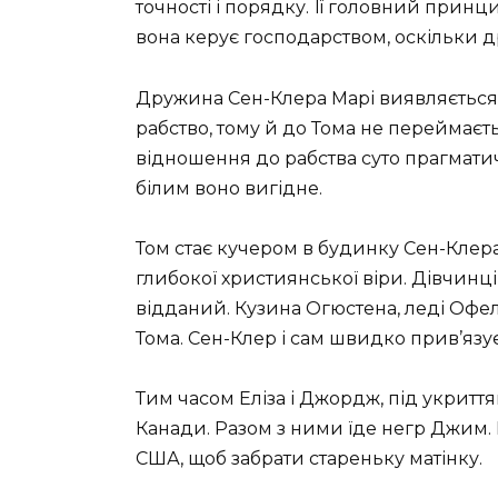
точності і порядку. Її головний принци
вона керує господарством, оскільки д
Дружина Сен-Клера Марі виявляється 
рабство, тому й до Тома не переймаєть
відношення до рабства суто прагматич
білим воно вигідне.
Том стає кучером в будинку Сен-Клера
глибокої християнської віри. Дівчинці
відданий. Кузина Огюстена, леді Офел
Тома. Сен-Клер і сам швидко прив’язує
Тим часом Еліза і Джордж, під укриття
Канади. Разом з ними їде негр Джим. 
США, щоб забрати стареньку матінку.