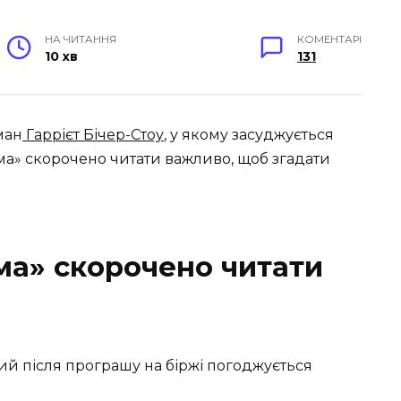
НА ЧИТАННЯ
КОМЕНТАРІ
10 хв
131
ман
Гаррієт Бічер-Стоу
, у якому засуджується
ма» скорочено читати важливо, щоб згадати
ма» скорочено читати
кий після програшу
на
біржі
погоджується