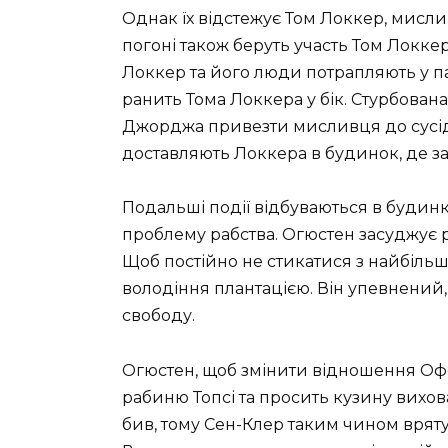
Однак їх відстежує Том Локкер, мисли
погоні також беруть участь Том Локкер
Локкер та його люди потрапляють у па
ранить Тома Локкера у бік. Стурбован
Джорджа привезти мисливця до сусідн
доставляють Локкера в будинок, де з
Подальші події відбуваються в будинк
проблему рабства. Огюстен засуджує р
Щоб постійно не стикатися з найбільш
володіння плантацією. Він упевнений
свободу.
Огюстен, щоб змінити відношення Офел
рабиню Топсі та просить кузину виховат
бив, тому Сен-Клер таким чином вряту