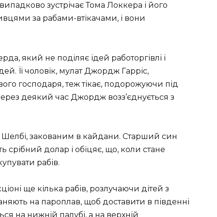
 випадково зустрічає Тома Локкера і його
ивцями за рабами-втікачами, і вони
рда, який не поділяє ідей работоргівлі і
ей. Її чоловік, мулат Джордж Гарріс,
го господаря, теж тікає, подорожуючи під
ерез деякий час Джордж возз’єднується з
у Шелбі, закованим в кайдани. Старший син
 срібний долар і обіцяє, що, коли стане
купувати рабів.
кціоні ще кілька рабів, розлучаючи дітей з
аняють на пароплав, щоб доставити в південні
ься на нижній палубі, а на верхній