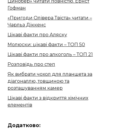
Цинобер» читати повністю. Ернст
Гофман
«Пригоди Олівера Твіста» читати –
Чарльз Діккенс
Цікаві факти про Аляску
Молюски: цікаві факти – ТОП 50
Цікаві факти про алкоголь – ТОП 21
Розповідь про степ
Як вибрати чохол для планшета за
діагоналлю, товщиною та
розташуванням камер
Цікаві факти з відкриття хімічних
елементів
Додатково: