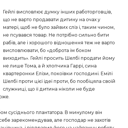
Гейлі висловлює думку інших работорговців,
що не варто продавати дитину на очах у
матері, щоб не було зайвих сліз і, таким чином,
не псувався товар. Не потрібно сильно бити
рабів, але і хорошого відношення теж не варто
висловлювати, бо «доброта їм боком
виходить». Гейлі просить Шелбі продати йому
не лише Тома, а й хлопчика Гаррі, сина
квартеронки Елізи, покоївки господині. Емілі
Шелбі проти цієї ідеї проти, бо пообіцяла своїй
служниці, що її дитина ніколи не буде
оже.
бом сусіднього плантатора. В минулому він
ебе зарекомендував, але господар не захотів
ацівника і відправив його на найважчу роботу.