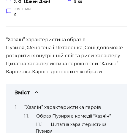
J. G. (Джей Джи)
5 хв
КОМЕНТАРІ
2
“Хазяїн” характеристика образів
Пузиря, Феногена і Ліхтаренка, Соні допоможе
розкрити їх внутрішній світ та риси характеру.
Цитатна характеристика героїв п’єси “Хазяїн”
Карпенка-Карого доповнить їх образи..
Зміст
“Хазяїн” характеристика героїв
Образ Пузиря в комедії “Хазяїн”
Цитатна характеристика
Пузиря