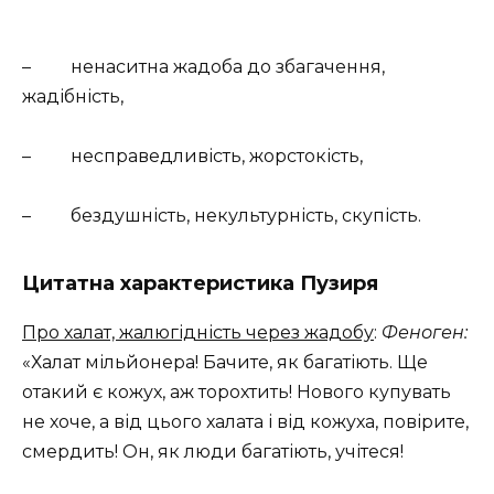
– ненаситна жадоба до збагачення,
жадібність,
– несправедливість, жорстокість,
– бездушність, некультурність, скупість.
Цитатна характеристика Пузиря
Про халат, жалюгідність через жадобу
:
Феноген:
«Халат мільйонера! Бачите, як багатіють. Ще
отакий є кожух, аж торохтить! Нового купувать
не хоче, а від цього халата і від кожуха, повірите,
смердить! Он, як люди багатіють, учітеся!