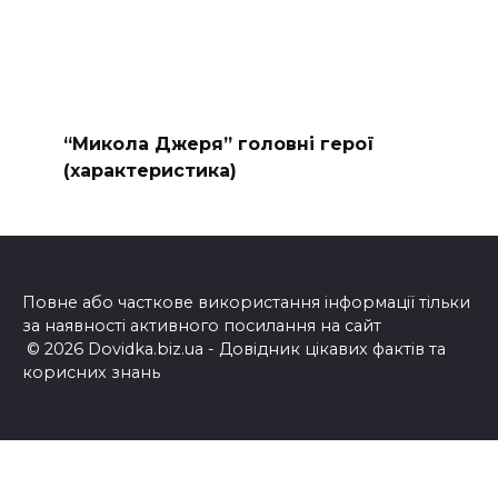
“Микола Джеря” головні герої
(характеристика)
Повне або часткове використання інформації тільки
за наявності активного посилання на сайт
© 2026 Dovidka.biz.ua - Довідник цікавих фактів та
корисних знань