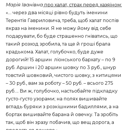
Марія Іванівна
про халат, страх перед хазяїном:
«… через два місяці рівно будуть іменини
Терентія Гавриловича, треба, щоб халат поспів
якраз на іменини. Я не можу йому від себе
подарувати, бо буде страшенно гніватись, що
такий розход зробила, та ще й гроші брала
крадькома. Халат, голубочко, буде дуже
дорогий! 15 аршин ліонського бархату – по 9
руб. Аршин і 20 аршин шовку по 3 руб., шнур
товстий шовковий, чистого шовку, з китицями
– 30 руб., вам за роботу – 50 руб. – всього 275
руб…. Ви ж, голубочко, настьобайте підкладку
густо-густо узорами; на полях вишивайте
вгладь буряки з розкішними бадиллями, а на
бортах вишивайте барана й овечку. Та зробіть
так, щоб він зразу побачив, що вещ дорога, а