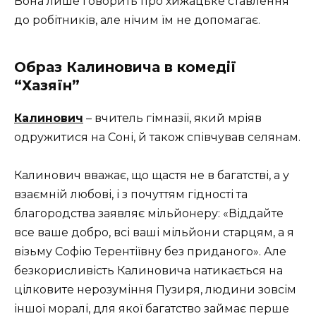
Вона лише говорить про хижацьке ставлення
до робітників, але нічим їм не допомагає.
Образ Калиновича в комедії
“Хазяїн”
Калинович
– вчитель гімназії, який мріяв
одружитися на Соні, й також співчував селянам.
Калинович вважає, що щастя не в багатстві, а у
взаємній любові, і з почуттям гідності та
благородства заявляє мільйонеру: «Віддайте
все ваше добро, всі ваші мільйони старцям, а я
візьму Софію Терентіївну без приданого». Але
безкорисливість Калиновича натикається на
цілковите нерозуміння Пузиря, людини зовсім
іншої моралі, для якої багатство займає перше