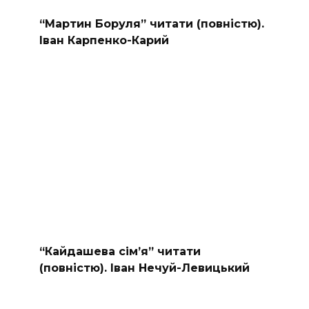
“Мартин Боруля” читати (повністю).
Іван Карпенко-Карий
“Кайдашева сiм’я” читати
(повністю). Іван Нечуй-Левицький