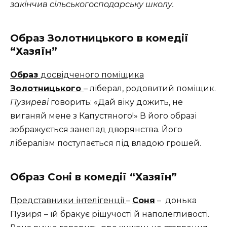
закінчив сільськогосподарську школу.
Образ Золотницького в комедії
“Хазяїн”
Образ
досвідченого поміщика
Золотницького
– ліберал, родовитий поміщик.
Пузиреві
говорить: «Дай віку дожить, не
виганяй мене з Капустяного!» В його образі
зображується занепад дворянства. Його
лібералізм поступається під владою грошей.
Образ Соні в комедії “Хазяїн”
Представники інтелігенції
–
Соня
– донька
Пузиря – їй бракує рішучості й наполегливості.