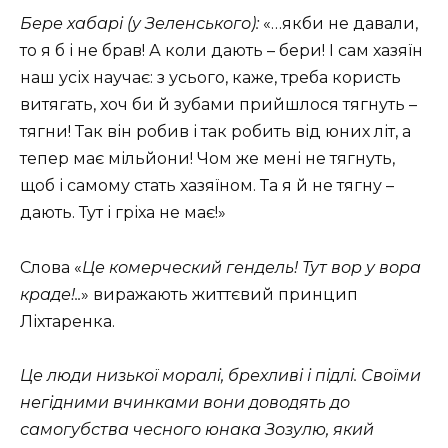
Бере хабарі (у Зеленського):
«…якби не давали,
то я б і не брав! А коли дають – бери! І сам хазяїн
наш усіх научає: з усього, каже, треба користь
витягать, хоч би й зубами прийшлося тягнуть –
тягни! Так він робив і так робить від юних літ, а
тепер має мільйони! Чом же мені не тягнуть,
щоб і самому стать хазяїном. Та я й не тягну –
дають. Тут і гріха не має!»
Слова «
Це комерческий гендель! Тут вор у вора
краде!..
» виражають життєвий принцип
Ліхтаренка.
Це люди низької моралі, брехливі і підлі.
Своїми
негідними вчинками вони доводять до
самогубства чесного юнака Зозулю, який