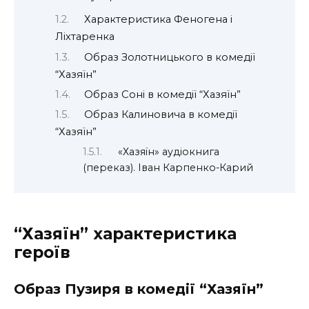
Характеристика Феногена і
Ліхтаренка
Образ Золотницького в комедії
“Хазяїн”
Образ Соні в комедії “Хазяїн”
Образ Калиновича в комедії
“Хазяїн”
«Хазяїн» аудіокнига
(переказ). Іван Карпенко-Карий
“Хазяїн” характеристика
героїв
Образ Пузиря в комедії “Хазяїн”