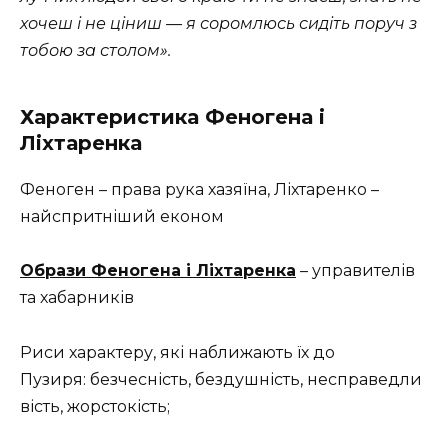
хочеш і не ціниш — я соромлюсь сидіть поруч з
тобою за столом».
Характеристика Феногена і
Ліхтаренка
Феноген – права рука хазяїна, Ліхтаренко –
найспритніший економ
Образи Феногена і Ліхтаренка
– управителів
та хабарників
Риси характеру, які наближають їх до
Пузиря: безчесність, бездушність, несправедли
вість, жорстокість;