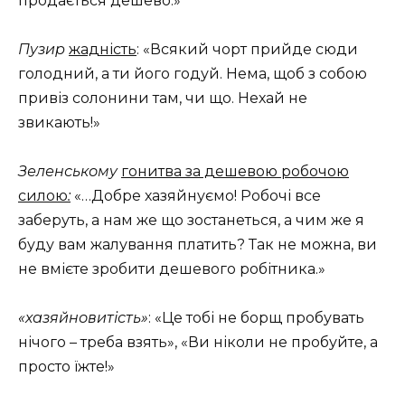
продається дешево.»
Пузир
жадність
: «Всякий чорт прийде сюди
голодний, а ти його годуй. Нема, щоб з собою
привіз солонини там, чи що. Нехай не
звикають!»
Зеленському
гонитва за дешевою робочою
силою
:
«…Добре хазяйнуємо! Робочі все
заберуть, а нам же що зостанеться, а чим же я
буду вам жалування платить? Так не можна, ви
не вмієте зробити дешевого робітника.»
«хазяйновитість»
: «Це тобі не борщ пробувать
нічого – треба взять», «Ви ніколи не пробуйте, а
просто їжте!»