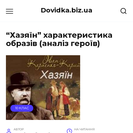
Перейти
Dovidka.biz.ua
до
вмісту
“Хазяїн” характеристика
образів (аналіз героїв)
10 КЛАС
АВТОР
НА ЧИТАННЯ