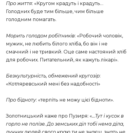
Про життя
: «Кругом крадуть і крадуть…
Голодних буде тим більше, чим більше
голодним помагать.
Морить голодом робітників
: «Робочий чоловік,
мужик, не любить білого хліба, бо він і не
смачний і не тривкий. Оце саме настояний хліб
для робочих. Питательний, як кажуть лікарі».
Безкультурність, обмежений кругозір
:
«Котляревський мені без надобності»
Про бідноту
: «терпіть не можу цієї бідноти».
Золотницький каже про Пузиря: «
…Тут і кусок в
горло не полізе. До земських діл тобі нема діла,
луччих людей свого краю ти не знаєш, знать не