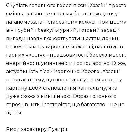
Скупість головного героя п’єси „Хазяїн” просто
смішна: хазяїн незлічених багатств ходить у
латаному халаті, старезному кожусі. При цьому
він грубий і безкультурний, готовий заради
вигоди навіть пожертвувати щастям дочки.
Разом з тим Пузирові не можна відмовити і в
гарних якостях – працьовитості, бережливості,
енергійності, умінні вести господарство. Отже,
актуальність п’єси Карпенко-Карого „Хазяїн”
полягає в тому, що вона виказує нам яскраву
картину доби становлення капіталізму, яка
дуже схожа з нинішньою. Образ головного
героя і вчить, і застерігає, що багатство – це не
щастя
Риси характеру Пузиря: