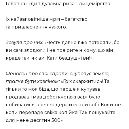
Головна індивідуальна риса – лицемірство.
Їх найзаповітніша мрія – багатство
та привласнення чужого.
Зозуля про них:
«Честь давно вже потеряли, бо
ви самі злодюги і не повірите нікому, що він
краде так, як ви. Кати бездушні ви!».
Феноген про свої справи, скуповує землю,
прагне бути хазяїном:
«Гріх скаржитись! Та
тільки то моя біда, що перше я купував,
продавав і мав добрі куртажі варт було
побиватись, а тепер держить при собі. Коли-не-
коли перепаде свіжа копійка! Так пошукайте
для мене десятин 500»