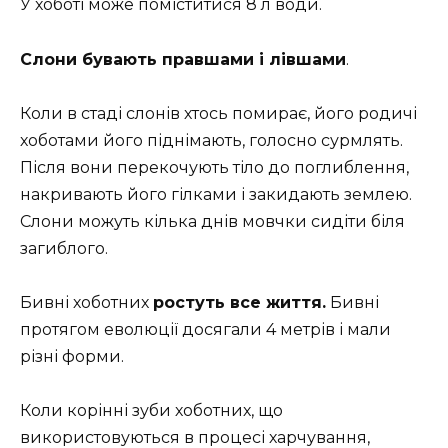
У хоботі може поміститися 8 л води.
Слони бувають правшами і лівшами
.
Коли в стаді слонів хтось помирає, його родичі
хоботами його піднімають, голосно сурмлять.
Після вони перекочують тіло до поглиблення,
накривають його гілками і закидають землею.
Слони можуть кілька днів мовчки сидіти біля
загиблого.
Бивні хоботних
ростуть все життя.
Бивні
протягом еволюції досягали 4 метрів і мали
різні форми.
Коли корінні зуби хоботних, що
використовуються в процесі харчування,