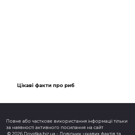
Цікаві факти про риб
Повне або часткове використання інформації тільки
за наявності активного посилання на сайт
© 2026 Dovidka.biz.ua - Довідник цікавих фактів та