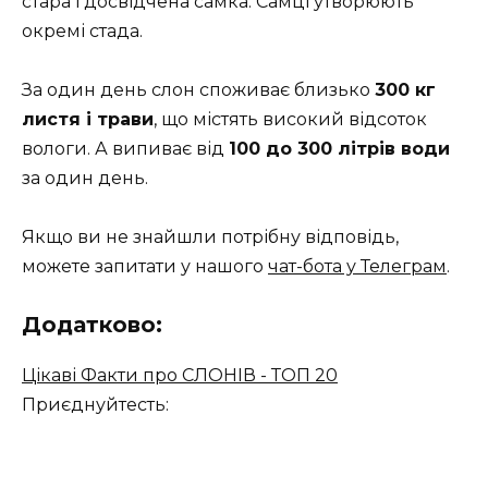
стара і досвідчена самка. Самці утворюють
окремі стада.
За один день слон споживає близько
300 кг
листя і трави
, що містять високий відсоток
вологи. А випиває від
100 до 300 літрів води
за один день.
Якщо ви не знайшли потрібну відповідь,
можете запитати у нашого
чат-бота у Телеграм
.
Додатково:
Цікаві Факти про СЛОНІВ - ТОП 20
Приєднуйтесть: