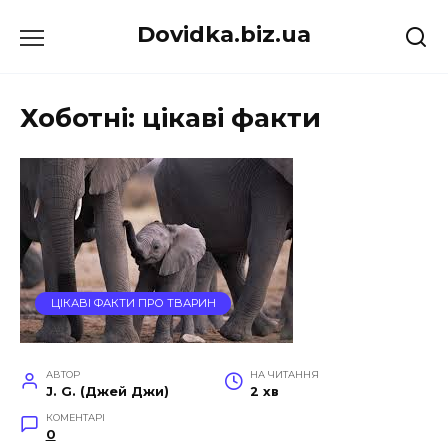
Перейти
Dovidka.biz.ua
до
вмісту
Хоботні: цікаві факти
ЦІКАВІ ФАКТИ ПРО ТВАРИН
АВТОР
НА ЧИТАННЯ
J. G. (Джей Джи)
2 хв
КОМЕНТАРІ
0