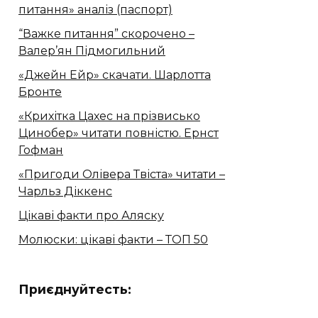
питання» аналіз (паспорт)
“Важке питання” скорочено –
Валер’ян Підмогильний
«Джейн Ейр» скачати. Шарлотта
Бронте
«Крихітка Цахес на прізвисько
Цинобер» читати повністю. Ернст
Гофман
«Пригоди Олівера Твіста» читати –
Чарльз Діккенс
Цікаві факти про Аляску
Молюски: цікаві факти – ТОП 50
Приєднуйтесть: