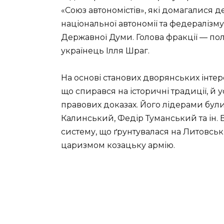
«Союз автономістів», які домагалися де
національної автономії та федералізму
Державної Думи. Голова фракції — по
українець Ілля Шраг.
На основі станових дворянських інтер
що спирався на історичні традиції, й 
правових доказах. Його лідерами бул
Калинський, Федір Туманський та ін.
систему, що ґрунтувалася на Литовськ
царизмом козацьку армію.