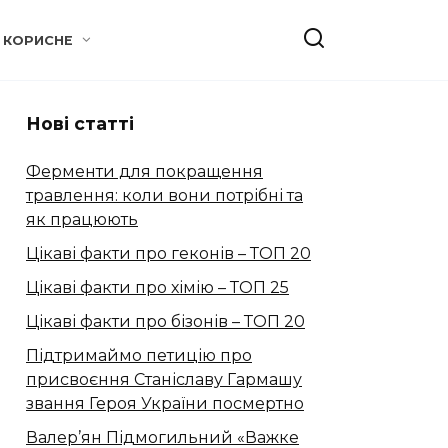
КОРИСНЕ
Нові статті
Ферменти для покращення
травлення: коли вони потрібні та
як працюють
Цікаві факти про геконів – ТОП 20
Цікаві факти про хімію – ТОП 25
Цікаві факти про бізонів – ТОП 20
Підтримаймо петицію про
присвоєння Станіславу Гармашу
звання Героя України посмертно
Валер’ян Підмогильний «Важке