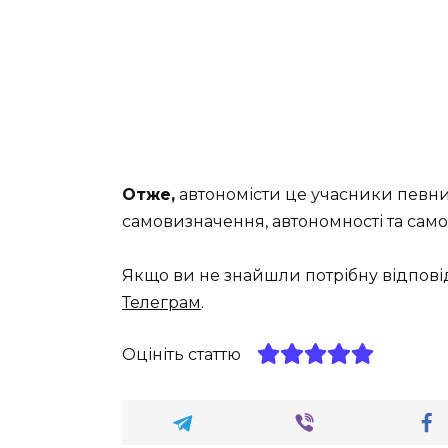
Отже,
автономісти це учасники певних
самовизначення, автономності та самоо
Якщо ви не знайшли потрібну відпові
Телеграм
.
Оцініть статтю