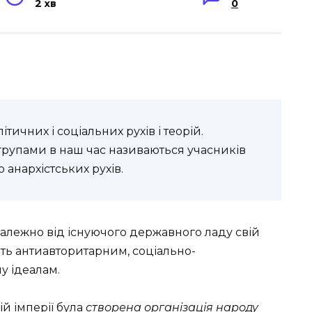
2 хв
0
тичних і соціальних рухів і теорій.
рупами в наш час називаються учасників
анархістських рухів.
алежно від існуючого державного ладу свій
ють антиавторитарним, соціально-
у ідеалам.
ій імперії була
створена організація народу