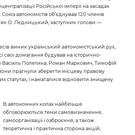
централізації Російської імперії на засадах
. Союз автономістів об’єднував 120 членів
ляк О. Лєдницький, заступник голови —
есів виник український автономістський рух,
усі свої домагання будував на історично-
и Василь Полетика, Роман Маркович, Тимофій
 Вони прагнули зберегти місцеву правову
их статутах, і намагалися відновити знищену
В автономних колах найбільше
обговорюються
теми
самовизначення,
самоорганізації і озброєння, а також
теоретична і практична сторона акцій,