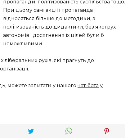
пропаганди, політизованість суспільства тощо.
При цьому самі акції і пропаганда
відносяться більше до методики, а
політизованість до дидактики, без якої рух
автономів і досягнення їх цілей були б
неможливими.
 ліберальних рухів, які прагнуть до
рганізації.
дь, можете запитати у нашого
чат-бота у