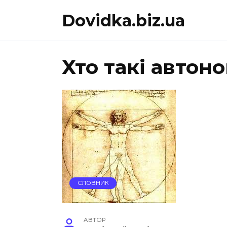
Перейти
Dovidka.biz.ua
до
вмісту
Хто такі автон
СЛОВНИК
АВТОР