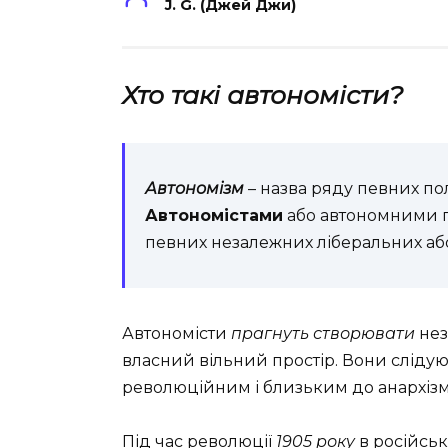
J. G. (Джей Джи)
Хто такі автономісти?
Автономізм
– назва ряду певних полі
Автономістами
або автономними г
певних незалежних ліберальних або 
Автономісти
прагнуть створювати
нез
власний вільний простір. Вони сліду
революційним і близьким до анархізм
Під час революції
1905 року
в російськ