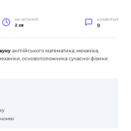
НА ЧИТАННЯ
КОМЕНТАРІ
2 хв
0
ауку
англійського математика, механіка,
 механіки, основоположника сучасної фізики
ку
ономію