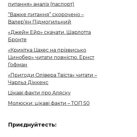
питання» аналіз (паспорт)
“Важке питання” скорочено –
Валер’ян Підмогильний
«Джейн Ейр» скачати. Шарлотта
Бронте
«Крихітка Цахес на прізвисько
Цинобер» читати повністю. Ернст
Гофман
«Пригоди Олівера Твіста» читати –
Чарльз Діккенс
Цікаві факти про Аляску
Молюски: цікаві факти – ТОП 50
Приєднуйтесть: