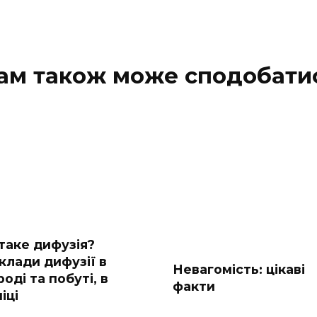
ам також може сподобати
таке дифузія?
клади дифузії в
Невагомість: цікаві
оді та побуті, в
факти
іці