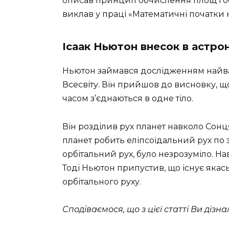
описав принцип обчислення площ і обс
виклав у праці «Математичні початки н
Ісаак Ньютон внесок в астро
Ньютон займався дослідженням найва
Всесвіту. Він прийшов до висновку, що 
часом з’єднаються в одне тіло.
Він розділив рух планет навколо Сонця 
планет робить еліпсоїдальний рух по 
орбітальний рух, було незрозуміло. На
Тоді Ньютон припустив, що існує якас
орбітального руху.
Сподіваємося, що з цієї статті Ви дізн