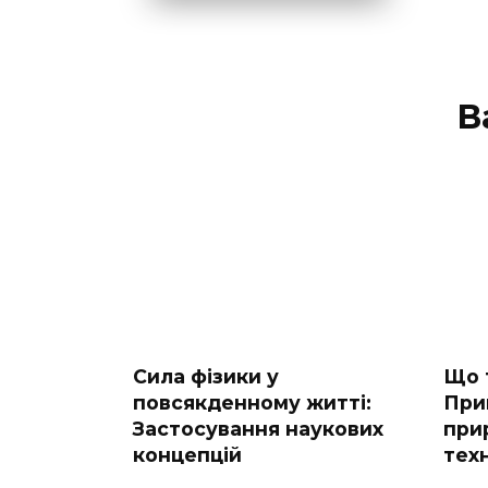
В
Сила фізики у
Що 
повсякденному житті:
При
Застосування наукових
прир
концепцій
техн