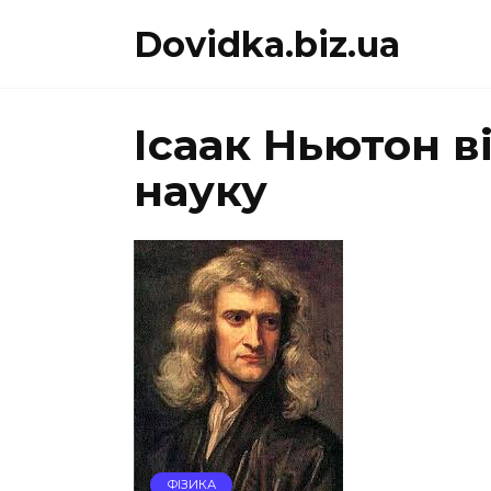
Перейти
Dovidka.biz.ua
до
вмісту
Ісаак Ньютон в
науку
ФІЗИКА