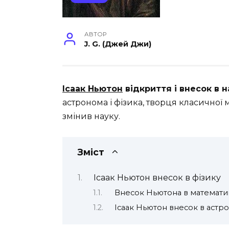
АВТОР
J. G. (Джей Джи)
Ісаак Ньютон
відкриття і внесок в н
астронома і фізика, творця класичної
змінив науку.
Зміст
Ісаак Ньютон внесок в фізику
Внесок Ньютона в математи
Ісаак Ньютон внесок в астр