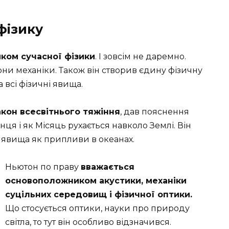
фізику
ком сучасної фізики
. І зовсім не даремно.
ни механіки. Також він створив єдину фізичну
 всі фізичні явища.
кон всесвітнього тяжіння
, дав пояснення
нця і як Місяць рухається навколо Землі. Він
і явища як припливи в океанах.
Ньютон по праву
вважається
основоположником акустики, механіки
суцільних середовищ і фізичної оптики.
Що стосується оптики, науки про природу
світла, то тут він особливо відзначився.