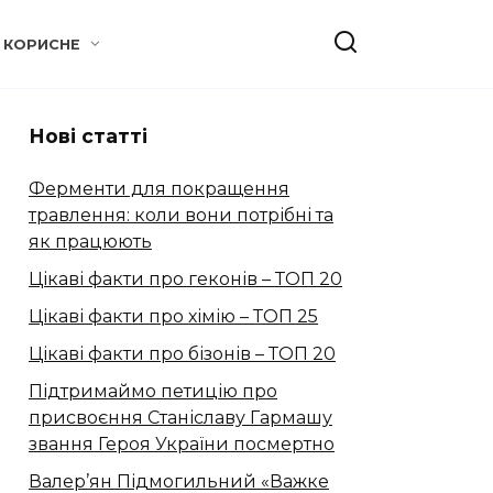
КОРИСНЕ
Нові статті
Ферменти для покращення
травлення: коли вони потрібні та
як працюють
Цікаві факти про геконів – ТОП 20
Цікаві факти про хімію – ТОП 25
Цікаві факти про бізонів – ТОП 20
Підтримаймо петицію про
присвоєння Станіславу Гармашу
звання Героя України посмертно
Валер’ян Підмогильний «Важке