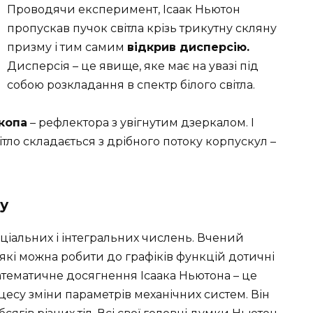
Проводячи експеримент, Ісаак Ньютон
пропускав пучок світла крізь трикутну скляну
призму і тим самим
відкрив дисперсію.
Дисперсія – це явище, яке має на увазі під
собою розкладання в спектр білого світла.
копа
– рефлектора з увігнутим дзеркалом. І
світло складається з дрібного потоку корпускул –
у
іальних і інтегральних числень. Вчений
кі можна робити до графіків функцій дотичні
атематичне досягнення Ісаака Ньютона – це
есу зміни параметрів механічних систем. Він