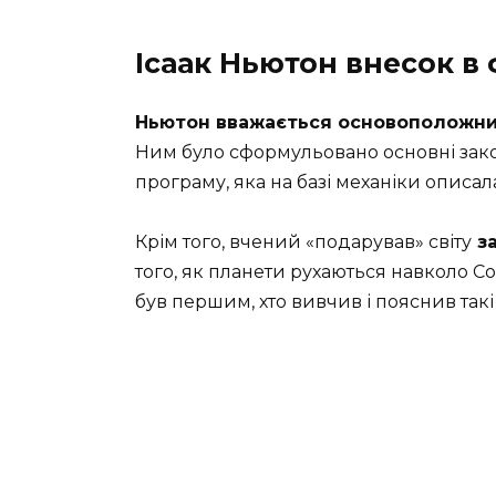
Ісаак Ньютон внесок в 
Ньютон вважається основоположни
Ним було сформульовано основні зако
програму, яка на базі механіки описала
Крім того, вчений «подарував» світу
за
того, як планети рухаються навколо Со
був першим, хто вивчив і пояснив так