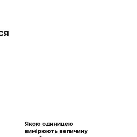
ся
Якою одиницею
вимірюють величину