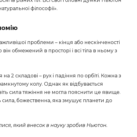
ягів різних тіл. Всі свої головні думки Ньютон
атуральної філософії».
номію
жливішої проблеми – кінця або нескінченості
він обмежений в просторі і всі тіла в ньому з
на 2 складові – рух і падіння по орбіті. Кожна з
замкнутому колу. Однак як відбувається
віть сила тяжіння не могла пояснити це явище.
ь сила, божественна, яка змушує планети до
алися, який внесок в науку зробив Ньютон.