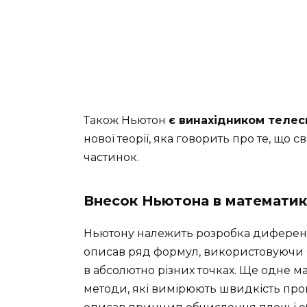
Також Ньютон
є винахідником телес
нової теорії, яка говорить про те, що 
частинок.
Внесок Ньютона в математик
Ньютону належить розробка диференц
описав ряд формул, використовуючи я
в абсолютно різних точках. Ще одне м
методи, які вимірюють швидкість проц