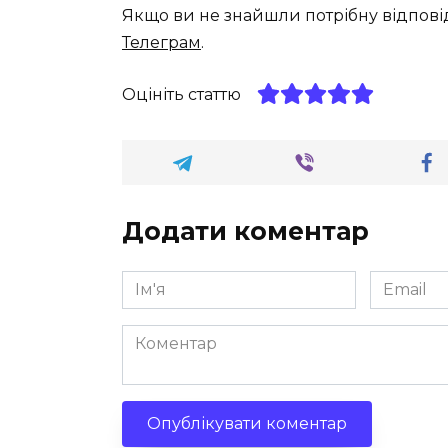
Якщо ви не знайшли потрібну відпові
Телеграм
.
Оцініть статтю
Додати коментар
Ім'я
Email
*
*
Коментар