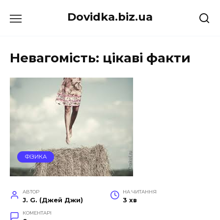
Перейти
Dovidka.biz.ua
до
вмісту
Невагомість: цікаві факти
ФІЗИКА
АВТОР
НА ЧИТАННЯ
J. G. (Джей Джи)
3 хв
КОМЕНТАРІ