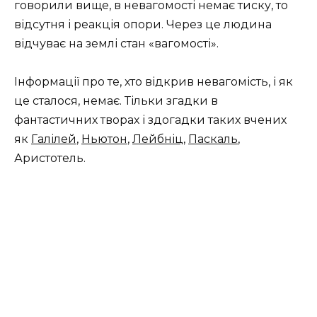
говорили вище, в невагомості немає тиску, то
відсутня і реакція опори. Через це людина
відчуває на землі стан «вагомості».
Інформації про те, хто відкрив невагомість, і як
це сталося, немає. Тільки згадки в
фантастичних творах і здогадки таких вчених
як
Галілей
,
Ньютон
,
Лейбніц
,
Паскаль
,
Аристотель.