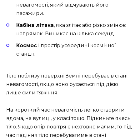
невагомості, який відчувають його
пасажири.
Кабіна літака
, яка злітає або різко змінює
напрямок. Виникає на кілька секунд.
Космос
і простір усередині космічної
станції.
Тіло поблизу поверхні Землі перебуває в стані
невагомості, якщо воно рухається під дією
лише сили тяжіння.
На короткий час невагомість легко створити
вдома, на вулиці, у класі тощо. Підкиньте якесь
тіло. Якщо опір повітря є нехтовно малим, то під
час падіння тіло перебуватиме в стані