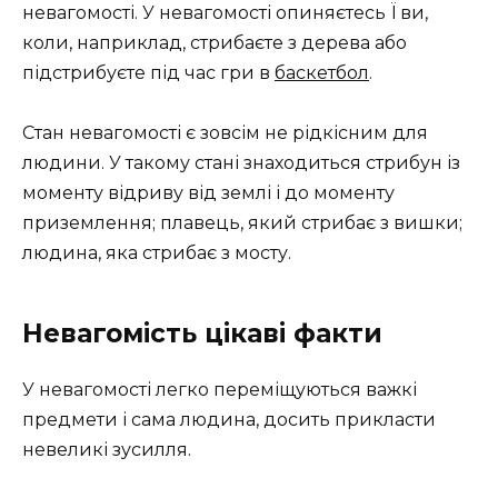
невагомості. У невагомості опиняєтесь Ї ви,
коли, наприклад, стрибаєте з дерева або
підстрибуєте під час гри в
баскетбол
.
Стан невагомості є зовсім не рідкісним для
людини. У такому стані знаходиться стрибун із
моменту відриву від землі і до моменту
приземлення; плавець, який стрибає з вишки;
людина, яка стрибає з мосту.
Невагомість цікаві факти
У невагомості легко переміщуються важкі
предмети і сама людина, досить прикласти
невеликі зусилля.