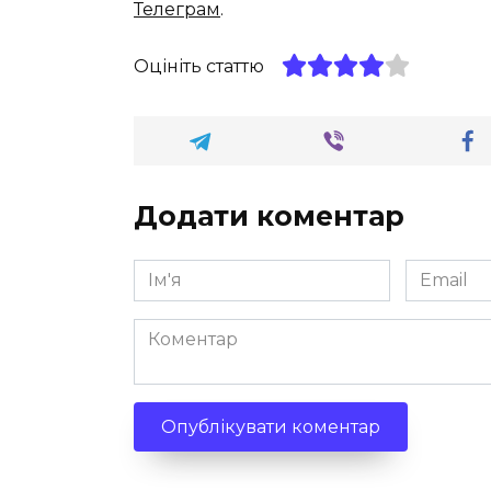
Телеграм
.
Оцініть статтю
Додати коментар
Ім'я
Email
*
*
Коментар