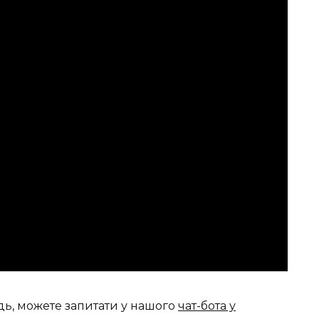
дь, можете запитати у нашого
чат-бота у