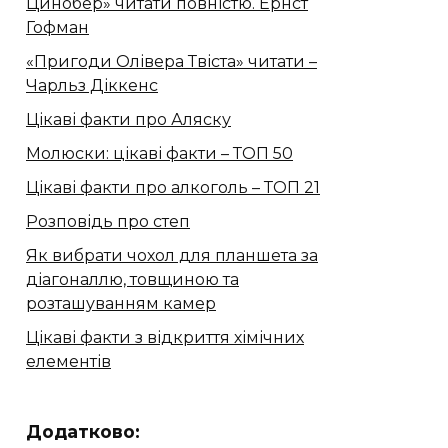
Цинобер» читати повністю. Ернст
Гофман
«Пригоди Олівера Твіста» читати –
Чарльз Діккенс
Цікаві факти про Аляску
Молюски: цікаві факти – ТОП 50
Цікаві факти про алкоголь – ТОП 21
Розповідь про степ
Як вибрати чохол для планшета за
діагоналлю, товщиною та
розташуванням камер
Цікаві факти з відкриття хімічних
елементів
Додатково: