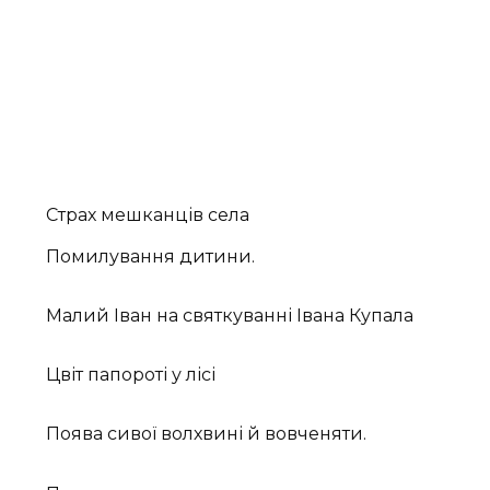
Страх мешканців села
Помилування дитини.
Малий Іван на святкуванні Івана Купала
Цвіт папороті у лісі
Поява сивої волхвині й вовченяти.