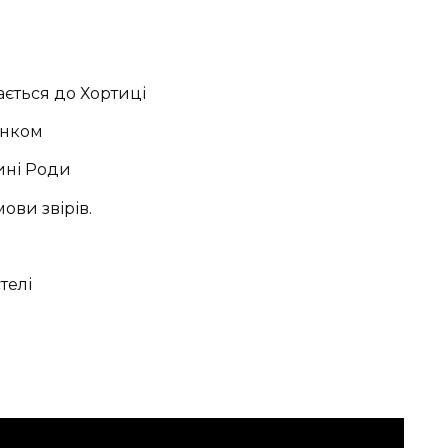
ається до Хортиці
енком
ині Роди
ови звірів.
телі