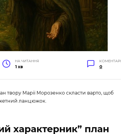
НА ЧИТАННЯ
КОМЕНТАРІ
1 хв
0
лан твору Марії Морозенко скласти варто, щоб
сюжетний ланцюжок.
кий характерник” план