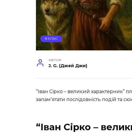
8 КЛАС
АВТОР
J. G. (Джей Джи)
“Іван Сірко – великий характерник” п
запамʼятати послідовність подій та 
“Іван Сірко – вели