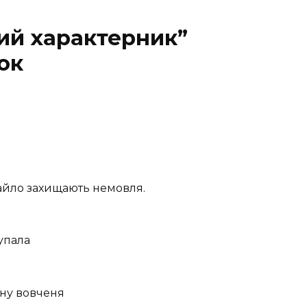
кий характерник”
ок
йло захищають немовля.
Купала
ану вовченя