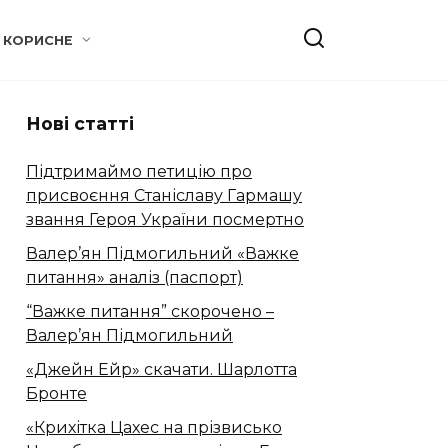
КОРИСНЕ
Нові статті
Підтримаймо петицію про
присвоєння Станіславу Гармашу
звання Героя України посмертно
Валер’ян Підмогильний «Важке
питання» аналіз (паспорт)
“Важке питання” скорочено –
Валер’ян Підмогильний
«Джейн Ейр» скачати. Шарлотта
Бронте
«Крихітка Цахес на прізвисько