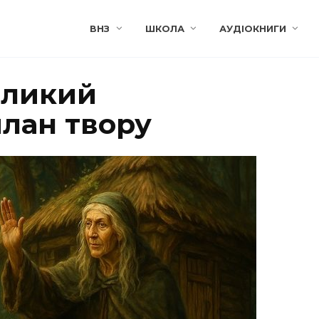
ВНЗ
ШКОЛА
АУДІОКНИГИ
великий
план твору