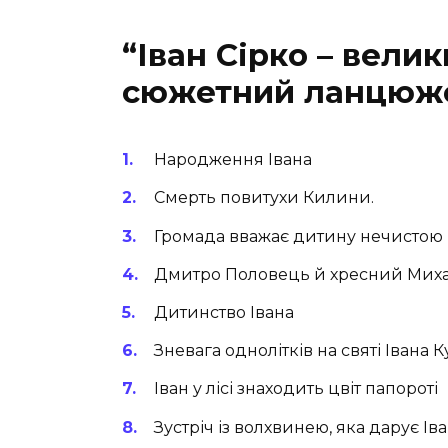
“Іван Сірко – вели
сюжетний ланцюж
Народження Івана
Смерть повитухи Килини.
Громада вважає дитину нечистою
Дмитро Половець й хресний Миха
Дитинство Івана
Зневага однолітків на святі Івана 
Іван у лісі знаходить цвіт папороті
Зустріч із волхвинею, яка дарує Ів