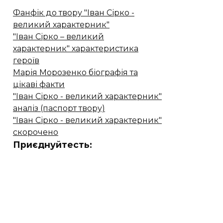
Фанфік до твору "Іван Сірко -
великий характерник​"
"Іван Сірко – великий
характерник" характеристика
героїв
Марія Морозенко біографія та
цікаві факти
"Іван Сірко - великий характерник"
аналіз (паспорт твору)
"Іван Сірко - великий характерник"
скорочено
Приєднуйтесть: