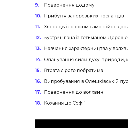
Повернення додому
Прибуття запорозьких посланців
Хлопець із вовком самостійно діст
Зустріч Івана із гетьманом Дорош
Навчання характерництва у волхв
Опанування сили духу, природи, м
Втрата сірого побратима
Випробування в Олешківській пус
Повернення до волхвині
Кохання до Софії