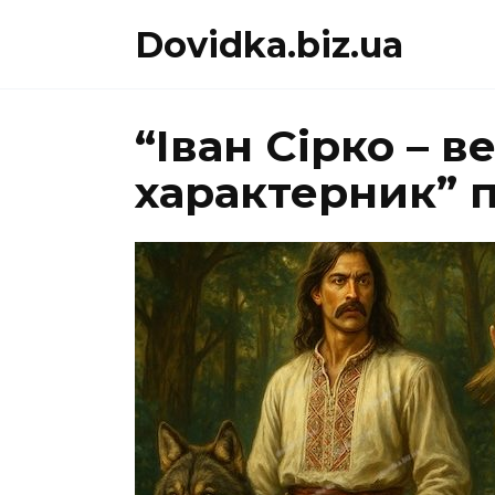
Перейти
Dovidka.biz.ua
до
вмісту
“Іван Сірко – 
характерник” 