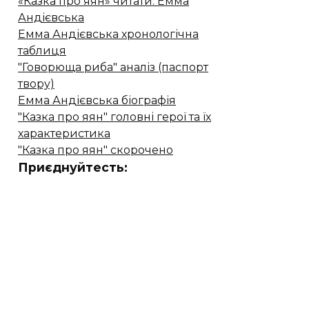
«Казка про яян» читати. Емма
Андієвська
Емма Андієвська хронологічна
таблиця
"Говорюща риба" аналіз (паспорт
твору)
Емма Андієвська біографія
"Казка про яян" головні герої та їх
характеристика
"Казка про яян" скорочено
Приєднуйтесть: