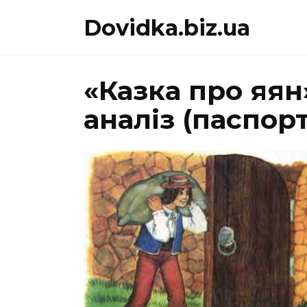
Перейти
Dovidka.biz.ua
до
вмісту
«Казка про яян
аналіз (паспорт