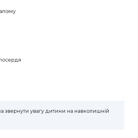
алізму
илосердя
іла звернути увагу дитини на навколишній