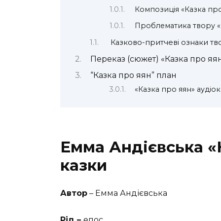
Композиція «Казка пр
Проблематика твору 
Казково-притчеві ознаки тв
Переказ (сюжет) «Казка про яя
“Казка про яян” план
«Казка про яян» аудіо
Емма Андієвська
«
казки
Автор
– Емма Андієвська
Рід –
епос