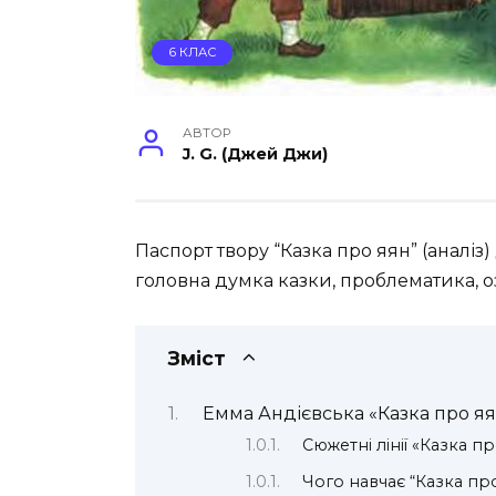
6 КЛАС
АВТОР
J. G. (Джей Джи)
Паспорт твору “Казка про яян” (аналіз
головна думка казки, проблематика, оз
Зміст
Емма Андієвська «Казка про яя
Сюжетні лінії «Казка п
Чого навчає “Казка пр