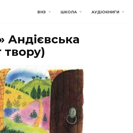
ВНЗ
ШКОЛА
АУДІОКНИГИ
» Андієвська
 твору)