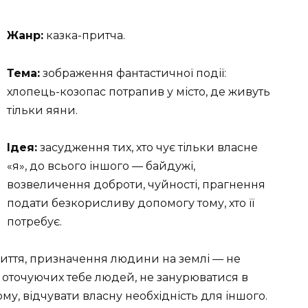
Жанр:
казка-притча.
Тема:
зображення фантастичної події:
хлопець-козопас потрапив у місто, де живуть
тільки яяни.
Ідея:
засудження тих, хто чує тільки власне
«я», до всього іншого — байдужі,
возвеличення доброти, чуйності, прагнення
подати безкорисливу допомогу тому, хто її
потребує.
життя, призначення людини на землі — не
д оточуючих тебе людей, не занурюватися в
му, відчувати власну необхідність для іншого.