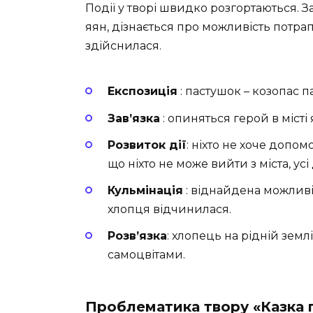
Події у творі швидко розгортаються. 
яян, дізнається про можливість потра
здійснилася.
Експозиція
: пастушок – козопас па
Зав’язка
: опиняться герой в місті 
Розвиток дії
: ніхто не хоче допо
що ніхто не може вийти з міста, ус
Кульмінація
: віднайдена можливі
хлопця відчинилася.
Розв’язка
: хлопець на рідній землі
самоцвітами.
Проблематика твору «Казка