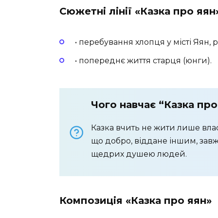
Сюжетні лінії «Казка про яя
• перебування хлопця у місті Яян,
• попереднє життя старця (юнги).
Чого навчає “Казка про
Казка вчить не жити лише влас
що добро, віддане іншим, зав
щедрих душею людей.
Композиція «Казка про яян»