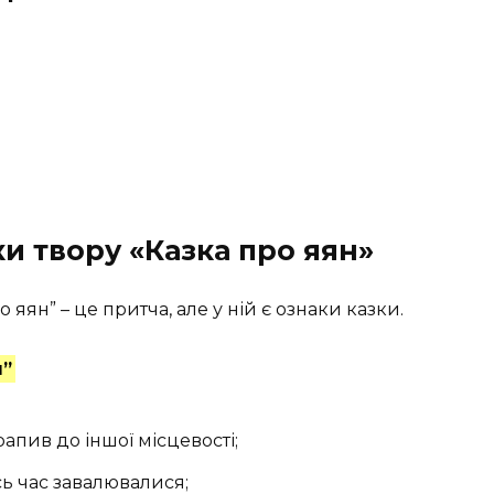
ки твору «Казка про яян»
яян” – це притча, але у ній є ознаки казки.
н”
апив до іншої місцевості;
сь час завалювалися;