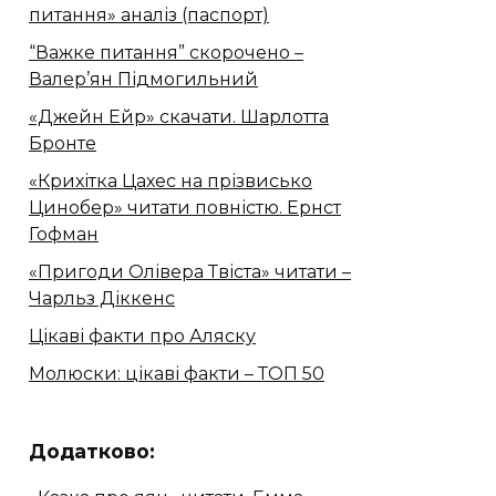
питання» аналіз (паспорт)
“Важке питання” скорочено –
Валер’ян Підмогильний
«Джейн Ейр» скачати. Шарлотта
Бронте
«Крихітка Цахес на прізвисько
Цинобер» читати повністю. Ернст
Гофман
«Пригоди Олівера Твіста» читати –
Чарльз Діккенс
Цікаві факти про Аляску
Молюски: цікаві факти – ТОП 50
Додатково: