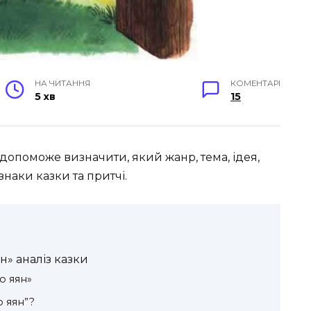
НА ЧИТАННЯ
КОМЕНТАРІ
5 хв
15
) допоможе визначити, який жанр, тема, ідея,
наки казки та притчі.
н» аналіз казки
ро яян»
о яян”?