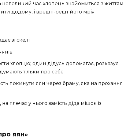
За невеликий час хлопець знайомиться з життям
пити додому, і врешті-решт його мрія
дає зі скелі.
яянів.
могти хлопцю; один дідусь допомагає, розказує,
і думають тільки про себе.
сть покинути яян через браму, яка на прохання
, на плечах у нього замість діда мішок із
 про яян»