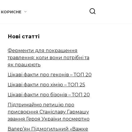
КОРИСНЕ
Нові статті
Ферменти для покращення
травлення: коли вони потрібні та
як працюють
Цікаві факти про геконів – ТОП 20
Цікаві факти про хімію – ТОП 25
Цікаві факти про бізонів – ТОП 20
Підтримаймо петицію про
присвоєння Станіславу Гармашу
звання Героя України посмертно
Валер’ян Підмогильний «Важке