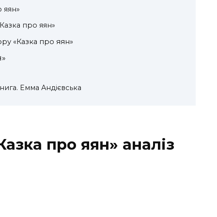
о яян»
«Казка про яян»
ору «Казка про яян»
н»
книга. Емма Андієвська
Казка про яян» аналіз