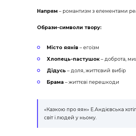
Напрям
– романтизм з елементами ре
Образи-символи твору:
Місто яянів
– егоїзм
Хлопець-пастушок
– доброта, м
Дідусь
– доля, життєвий вибір
Брама
– життєві перешкоди
«Казкою про яян» Е.Андієвська хот
світ і людей у ньому.