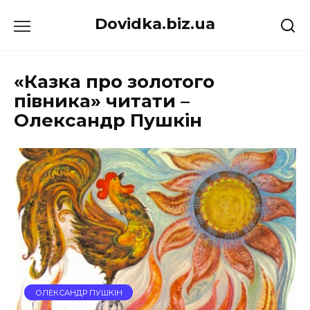
Перейти
Dovidka.biz.ua
до
вмісту
«Казка про золотого
півника» читати –
Олександр Пушкін
ОЛЕКСАНДР ПУШКІН