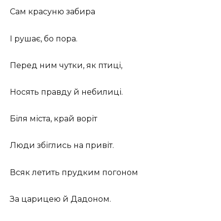
Сам красуню забира
І рушає, бо пора.
Перед ним чутки, як птиці,
Носять правду й небилиці.
Біля міста, край воріт
Люди збіглись на привіт.
Всяк летить прудким погоном
За царицею й Дадоном.