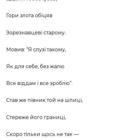
Гори злота обіцяв
Зорезнавцеві старому.
Мовив: “Я слузі такому,
Як для себе, без жалю
Все віддам і все зроблю”.
Став же півник той на шпиці,
Стереже його границі,
Скоро тільки щось не так —