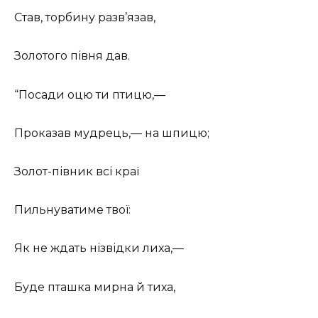
Став, торбину разв’язав,
Золотого півня дав.
“Посади оцю ти птицю,—
Проказав мудрець,— на шпицю;
Золот-півник всі краї
Пильнуватиме твої:
Як не ждать нізвідки лиха,—
Буде пташка мирна й тиха,