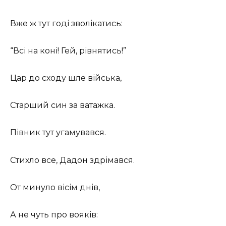
Вже ж тут годі зволікатись:
“Всі на коні! Гей, рівнятись!”
Цар до сходу шле війська,
Старший син за ватажка.
Півник тут угамувався.
Стихло все, Дадон здрімався.
От минуло вісім днів,
А не чуть про вояків: