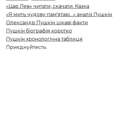
«Цар Лев» читати, скачати. Казка
«Я мить чудову пам'ятаю…» аналіз Пушкін
Олександр Пушкін цікаві факти
Пушкін біографія коротко
Пушкін хронологічна таблиця
Приєднуйтесть: