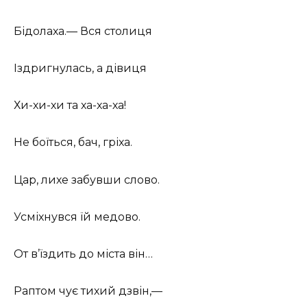
Бідолаха.— Вся столиця
Іздригнулась, а дівиця
Хи-хи-хи та ха-ха-ха!
Не боїться, бач, гріха.
Цар, лихе забувши слово.
Усміхнувся їй медово.
От в’їздить до міста він…
Раптом чує тихий дзвін,—