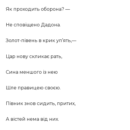
Як проходить оборона? —
Не сповіщено Дадона.
Золот-півень в крик уп’ять,—
Цар нову скликає рать,
Сина меншого із нею
Шле правицею своєю.
Півник знов сидить, притих,
А вістей нема від них.