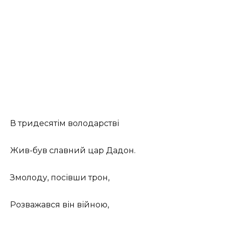
В тридесятім володарстві
Жив-був славний цар Дадон.
Змолоду, посівши трон,
Розважався він війною,