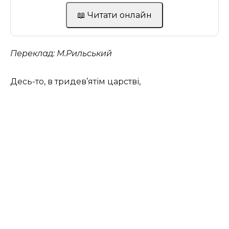
📖 Читати онлайн
Переклад: М.Рильський
Десь-то, в тридев’ятім царстві,