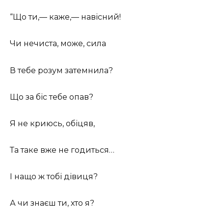
“Що ти,— каже,— навісний!
Чи нечиста, може, сила
В тебе розум затемнила?
Що за біс тебе опав?
Я не криюсь, обіцяв,
Та таке вже не годиться…
І нащо ж тобі дівиця?
А чи знаєш ти, хто я?