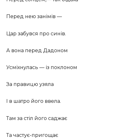
Перед нею занімів —
Цар забувся про синів.
А вона перед Дадоном
Усміхнулась — із поклоном
За правицю узяла
І в шатро його ввела.
Там за стіл його саджає
Та частує-пригощає