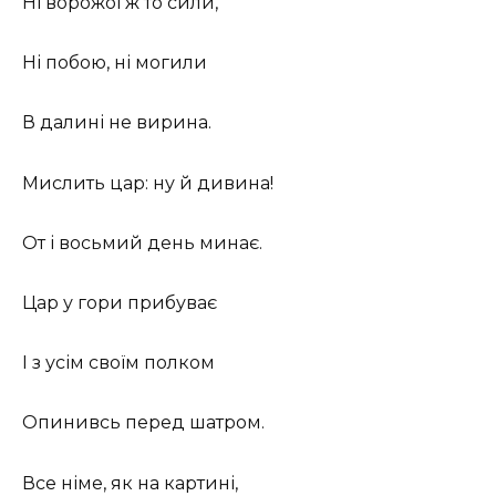
Ні ворожої ж то сили,
Ні побою, ні могили
В далині не вирина.
Мислить цар: ну й дивина!
От і восьмий день минає.
Цар у гори прибуває
І з усім своїм полком
Опинивсь перед шатром.
Все німе, як на картині,