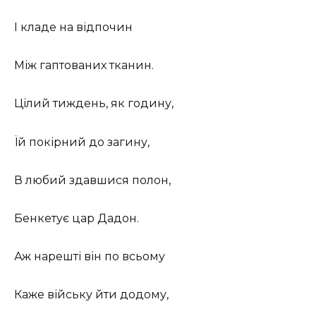
І кладе на відпочин
Між гаптованих тканин.
Цілий тиждень, як годину,
Їй покірний до загину,
В любий здавшися полон,
Бенкетує цар Дадон.
Аж нарешті він по всьому
Каже війську йти додому,