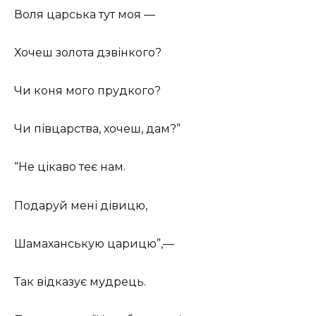
Воля царська тут моя —
Хочеш золота дзвінкого?
Чи коня мого прудкого?
Чи півцарства, хочеш, дам?”
“Не цікаво теє нам.
Подаруй мені дівицю,
Шамаханськую царицю”,—
Так відказує мудрець.