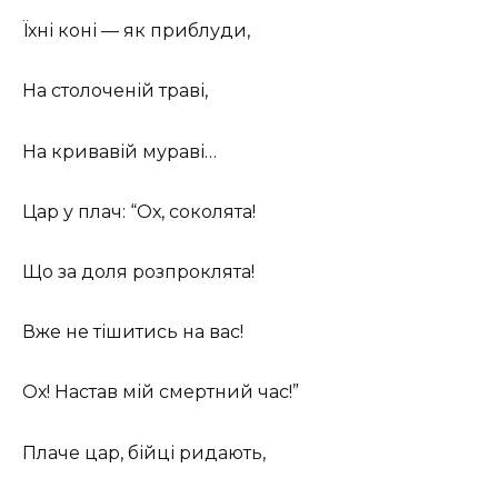
Їхні коні — як приблуди,
На столоченій траві,
На кривавій мураві…
Цар у плач: “Ох, соколята!
Що за доля розпроклята!
Вже не тішитись на вас!
Ох! Настав мій смертний час!”
Плаче цар, бійці ридають,