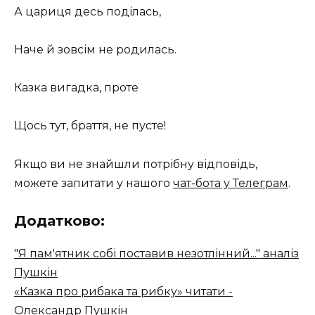
А цариця десь поділась,
Наче й зовсім не родилась.
Казка вигадка, проте
Щось тут, браття, не пусте!
Якщо ви не знайшли потрібну відповідь,
можете запитати у нашого
чат-бота у Телеграм
.
Додатково:
"Я пам'ятник собі поставив незотлінний..." аналіз
Пушкін
«Казка про рибака та рибку» читати -
Олександр Пушкін