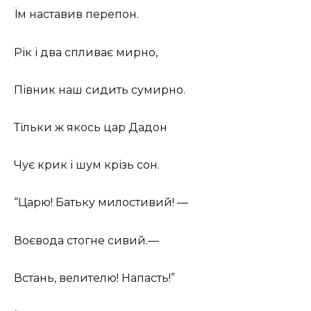
Їм наставив перепон.
Рік і два спливає мирно,
Півник наш сидить сумирно.
Тільки ж якось цар Дадон
Чує крик і шум крізь сон.
“Царю! Батьку милостивий! —
Воєвода стогне сивий.—
Встань, велителю! Напасть!”