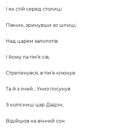
І як стій серед столиці
Півник, зринувши зо шпиці,
Над царем залопотів
І йому па тім’я сів,
Стрепенувся, в тім’я клюнув
Та й з очей..; Униз посунув
З колісниці цар Дадон,
Відійшов на вічний сон.