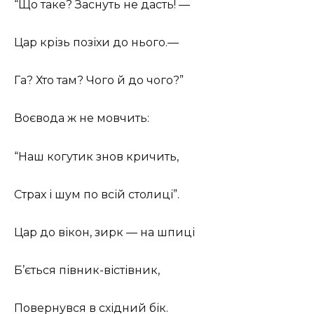
“Що таке? Заснуть не дасть! —
Цар крізь позіхи до нього.—
Га? Хто там? Чого й до чого?”
Воєвода ж не мовчить:
“Наш когутик знов кричить,
Страх і шум по всій столиці”.
Цар до вікон, зирк — на шпиці
Б’ється півник-вістівник,
Повернувся в східний бік.