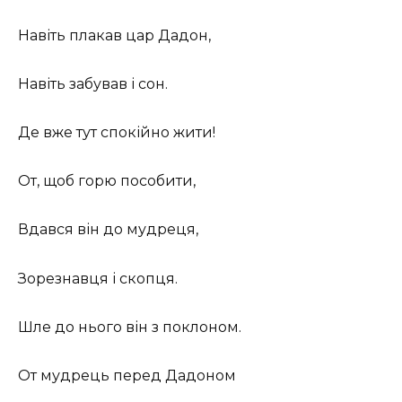
Навіть плакав цар Дадон,
Навіть забував і сон.
Де вже тут спокійно жити!
От, щоб горю пособити,
Вдався він до мудреця,
Зорезнавця і скопця.
Шле до нього він з поклоном.
От мудрець перед Дадоном