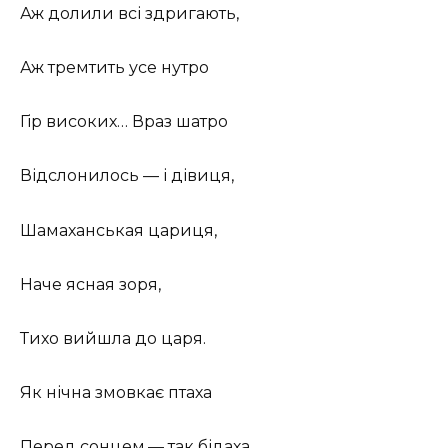
Аж долили всі здригають,
Аж тремтить усе нутро
Гір високих… Враз шатро
Відслонилось — і дівиця,
Шамаханськая цариця,
Наче ясная зоря,
Тихо вийшла до царя.
Як нічна змовкає птаха
Перед сонцем,— так бідаха