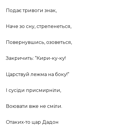
Подає тривоги знак,
Наче зо сну, стрепенеться,
Повернувшись, озоветься,
Закричить: “Кири-ку-ку!
Царствуй лежма на боку!”
І сусіди присмирніли,
Воювати вже не сміли.
Отаких-то цар Дадон