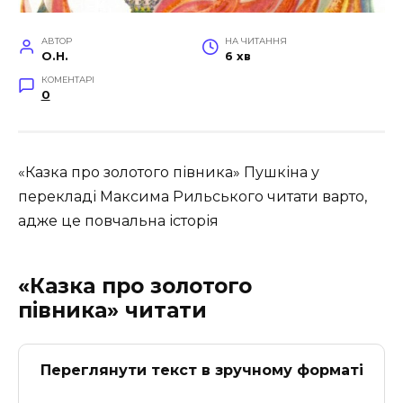
АВТОР
НА ЧИТАННЯ
O.H.
6 хв
КОМЕНТАРІ
0
«Казка про золотого півника» Пушкіна у
перекладі Максима Рильського читати варто,
адже це повчальна історія
«Казка про золотого
півника» читати
Переглянути текст в зручному форматі