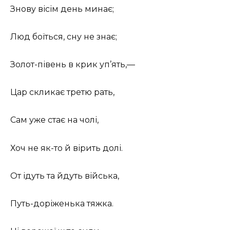
Знову вісім день минає;
Люд боїться, сну не знає;
Золот-півень в крик уп’ять,—
Цар скликає третю рать,
Сам уже стає на чолі,
Хоч не як-то й вірить долі.
От ідуть та йдуть війська,
Путь-доріженька тяжка.