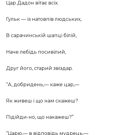
Цар Дадон вітає всіх.
Гульк — із натовпів людських,
В сарачинській шапці білій,
Наче лебідь посивілий,
Друг його, старий звіздар.
“А, добридень,— каже цар,—
Як живеш і що нам скажеш?
Підійди-но, що накажеш?”
“Царю,— в відповідь мудрець,—