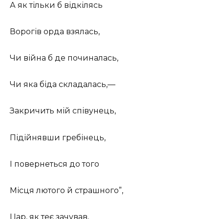
А як тільки б відкілясь
Ворогів орда взялась,
Чи війна б де починалась,
Чи яка біда складалась,—
Закричить мій співунець,
Підійнявши гребінець,
І повернеться до того
Місця лютого й страшного”,
Цар, як теє зачував,