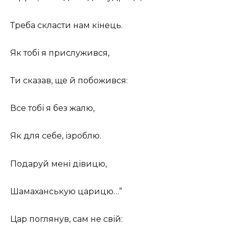
Треба скласти нам кінець.
Як тобі я прислужився,
Ти сказав, ще й побожився:
Все тобі я без жалю,
Як для себе, ізроблю.
Подаруй мені дівицю,
Шамаханськую царицю…”
Цар поглянув, сам не свій: