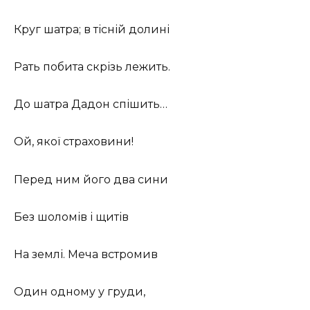
Круг шатра; в тісній долині
Рать побита скрізь лежить.
До шатра Дадон спішить…
Ой, якої страховини!
Перед ним його два сини
Без шоломів і щитів
На землі. Меча встромив
Один одному у груди,