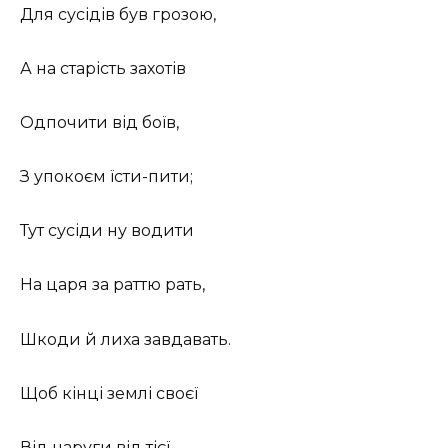
Для сусідів був грозою,
А на старість захотів
Одпочити від боїв,
З упокоєм їсти-пити;
Тут сусіди ну водити
На царя за раттю рать,
Шкоди й лиха завдавать.
Щоб кінці землі своєї
Від наруги від тієї