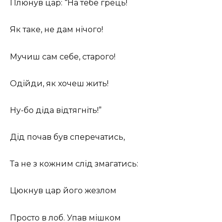
Плюнув цар: “На тебе грець!
Як таке, не дам нічого!
Мучиш сам себе, старого!
Одійди, як хочеш жить!
Ну-бо діда відтягніть!”
Дід почав був сперечатись,
Та не з кожним слід змагатись:
Цюкнув цар його жезлом
Просто в лоб. Упав мішком