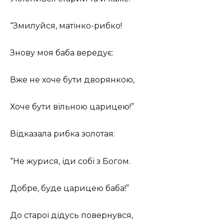
“Змилуйся, матінко-рибко!
Знову моя баба вередує:
Вже не хоче бути дворянкою,
Хоче бути вільною царицею!”
Відказала рибка золотая:
“Не журися, іди собі з Богом.
Добре, буде царицею баба!”
До старої дідусь повернувся,