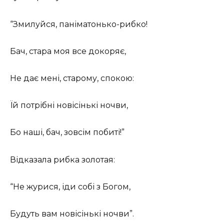
“Змилуйся, паніматонько-рибко!
Бач, стара моя все докоряє,
Не дає мені, старому, спокою:
Їй потрібні новісінькі ночви,
Бо наші, бач, зовсім побиті!”
Відказала рибка золотая:
“Не журися, іди собі з Богом,
Будуть вам новісінькі ночви”.