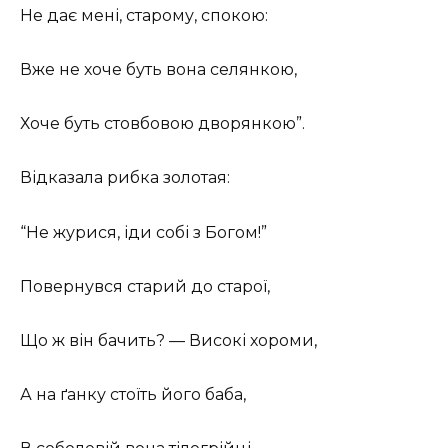
Не дає мені, старому, спокою:
Вже не хоче буть вона селянкою,
Хоче буть стовбовою дворянкою”.
Відказала рибка золотая:
“Не журися, іди собі з Богом!”
Повернувся старий до старої,
Що ж він бачить? — Високі хороми,
А на ґанку стоїть його баба,