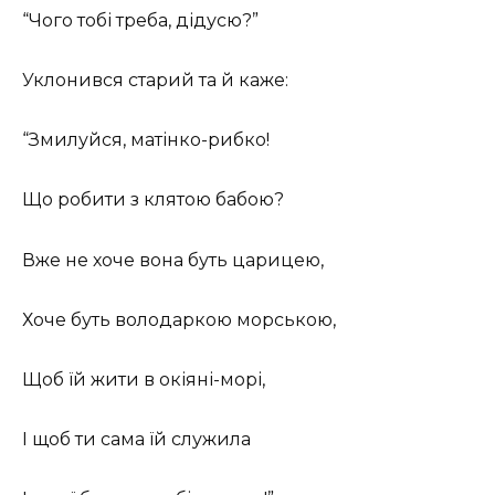
“Чого тобі треба, дідусю?”
Уклонився старий та й каже:
“Змилуйся, матінко-рибко!
Що робити з клятою бабою?
Вже не хоче вона буть царицею,
Хоче буть володаркою морською,
Щоб їй жити в окіяні-морі,
І щоб ти сама їй служила