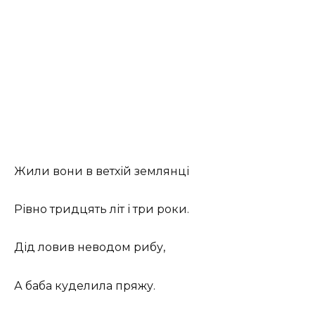
Жили вони в ветхій землянці
Рівно тридцять літ і три роки.
Дід ловив неводом рибу,
А баба куделила пряжу.