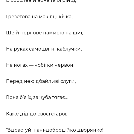
В соболевій вона тілогрійці,
Грезетова на маківці кічка,
Ще й перлове намисто на шиї,
На руках самоцвітні каблучки,
На ногах — чобітки червоні.
Перед нею дбайливі слуги,
Вона б’є їх, за чуба тягає…
Каже дід до своєї старої:
“Здрастуй, пані-добродійко дворянко!