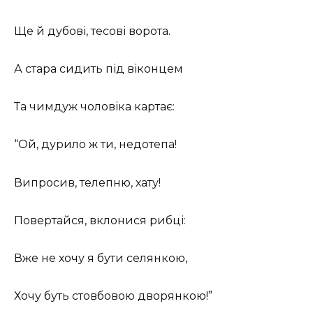
Ще й дубові, тесові ворота.
А стара сидить під віконцем
Та чимдуж чоловіка картає:
“Ой, дурило ж ти, недотепа!
Випросив, телепню, хату!
Повертайся, вклонися рибці:
Вже не хочу я бути селянкою,
Хочу буть стовбовою дворянкою!”