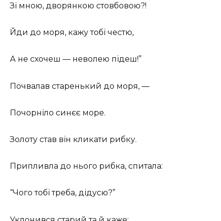
Зі мною, дворянкою стовбовою?!
Йди до моря, кажу тобі честю,
А не схочеш — неволею підеш!”
Почвалав старенький до моря, —
Почорніло синєє море.
Золоту став він кликати рибку.
Припливла до нього рибка, спитала:
“Чого тобі треба, дідусю?”
Уклонився старий та й каже: