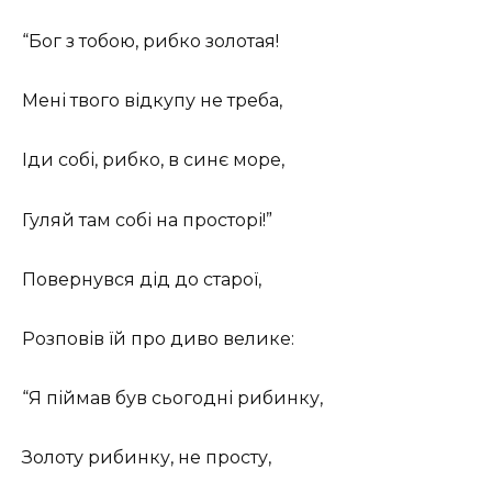
“Бог з тобою, рибко золотая!
Мені твого відкупу не треба,
Іди собі, рибко, в синє море,
Гуляй там собі на просторі!”
Повернувся дід до старої,
Розповів їй про диво велике:
“Я піймав був сьогодні рибинку,
Золоту рибинку, не просту,