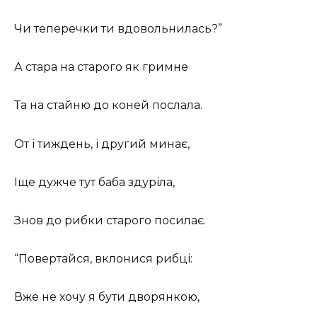
Чи теперечки ти вдовольнилась?”
А стара на старого як гримне
Та на стайню до коней послала.
От і тиждень, і другий минає,
Іще дужче тут баба здуріла,
Знов до рибки старого посилає.
“Повертайся, вклонися рибці:
Вже не хочу я бути дворянкою,