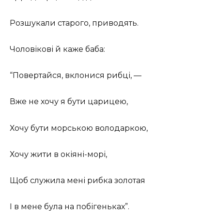
Розшукали старого, приводять.
Чоловікові й каже баба:
“Повертайся, вклонися рибці, —
Вже не хочу я бути царицею,
Хочу бути морською володаркою,
Хочу жити в окіяні-морі,
Щоб служила мені рибка золотая
І в мене була на побігеньках”.