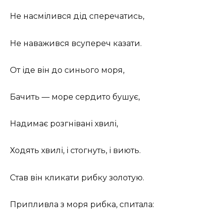
Не насмілився дід сперечатись,
Не наважився всупереч казати.
От іде він до синього моря,
Бачить — море сердито бушує,
Надимає розгнівані хвилі,
Ходять хвилі, і стогнуть, і виють.
Став він кликати рибку золотую.
Припливла з моря рибка, спитала: