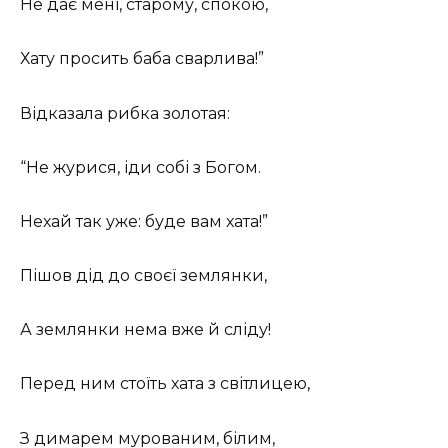
Не дає мені, старому, спокою,
Хату просить баба сварлива!”
Відказала рибка золотая:
“Не журися, іди собі з Богом.
Нехай так уже: буде вам хата!”
Пішов дід до своєї землянки,
А землянки нема вже й сліду!
Перед ним стоїть хата з світлицею,
З димарем мурованим, білим,