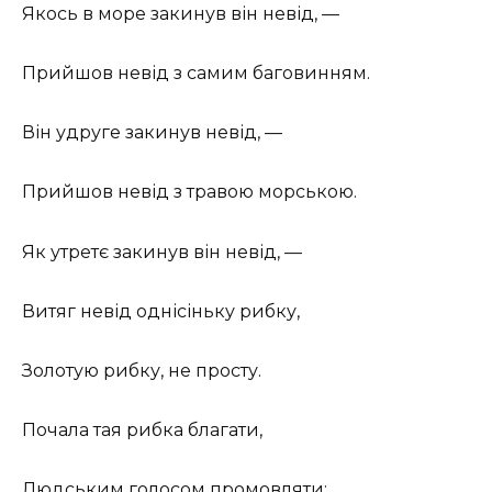
Якось в море закинув він невід, —
Прийшов невід з самим баговинням.
Він удруге закинув невід, —
Прийшов невід з травою морською.
Як утретє закинув він невід, —
Витяг невід однісіньку рибку,
Золотую рибку, не просту.
Почала тая рибка благати,
Людським голосом промовляти: