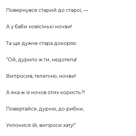
Повернувся старий до старої, —
А у баби новісінькі ночви!
Та ще дужче стара докоряє:
“Ой, дурило ж ти, недотепа!
Випросив, телепню, ночви!
А яка ж із ночов отих користь?!
Повертайся, дурню, до рибки,
Уклонися їй, випроси хату!”