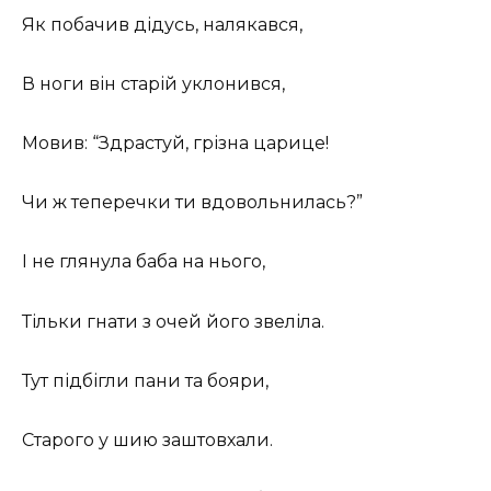
Як побачив дідусь, налякався,
В ноги він старій уклонився,
Мовив: “Здрастуй, грізна царице!
Чи ж теперечки ти вдовольнилась?”
І не глянула баба на нього,
Тільки гнати з очей його звеліла.
Тут підбігли пани та бояри,
Старого у шию заштовхали.