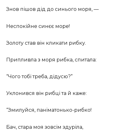
Знов пішов дід до синього моря, —
Неспокійне синєє море!
Золоту став він кликати рибку.
Припливла з моря рибка, спитала:
“Чого тобі треба, дідусю?”
Уклонився він рибці та й каже:
“Змилуйся, паніматонько-рибко!
Бач, стара моя зовсім здуріла,