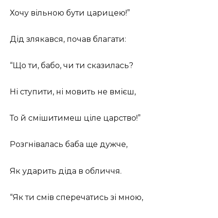
Хочу вільною бути царицею!”
Дід злякався, почав благати:
“Що ти, бабо, чи ти сказилась?
Ні ступити, ні мовить не вмієш,
То й смішитимеш ціле царство!”
Розгнівалась баба ще дужче,
Як ударить діда в обличчя.
“Як ти смів сперечатись зі мною,