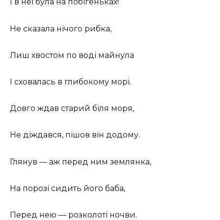
І в неї була на побігеньках!”
Не сказала нічого рибка,
Лиш хвостом по воді майнула
І сховалась в глибокому морі.
Довго ждав старий біля моря,
Не діждався, пішов він додому.
Глянув — аж перед ним землянка,
На порозі сидить його баба,
Перед нею — розколоті ночви.