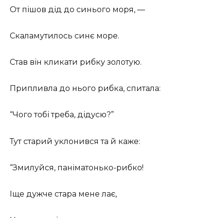
От пішов дід до синього моря, —
Скаламутилось синє море.
Став він кликати рибку золотую.
Припливла до нього рибка, спитала:
“Чого тобі треба, дідусю?”
Тут старий уклонився та й каже:
“Змилуйся, паніматонько-рибко!
Іще дужче стара мене лає,