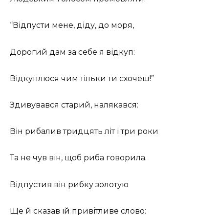
“Відпусти мене, діду, до моря,
Дорогий дам за себе я відкуп:
Відкуплюся чим тільки ти схочеш!”
Здивувався старий, налякався:
Він рибалив тридцять літ і три роки
Та не чув він, щоб риба говорила.
Відпустив він рибку золотую
Ще й сказав їй привітливе слово: