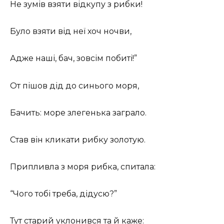
Не зумів взяти відкупу з рибки!
Було взяти від неї хоч ночви,
Адже наші, бач, зовсім побиті!”
От пішов дід до синього моря,
Бачить: море злегенька заграло.
Став він кликати рибку золотую.
Припливла з моря рибка, спитала:
“Чого тобі треба, дідусю?”
Тут старий уклонився та й каже: