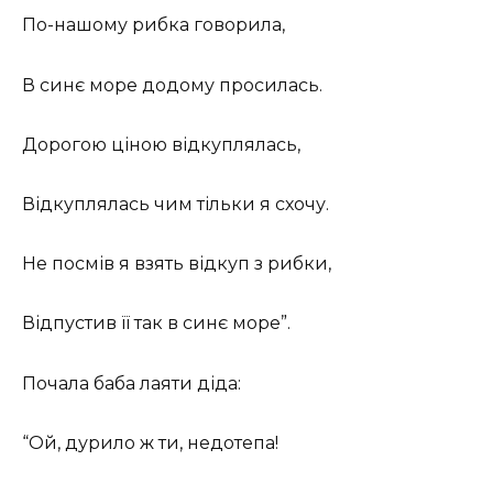
По-нашому рибка говорила,
В синє море додому просилась.
Дорогою ціною відкуплялась,
Відкуплялась чим тільки я схочу.
Не посмів я взять відкуп з рибки,
Відпустив її так в синє море”.
Почала баба лаяти діда:
“Ой, дурило ж ти, недотепа!