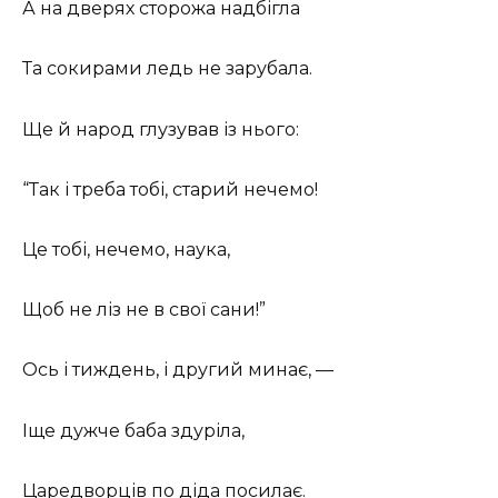
А на дверях сторожа надбігла
Та сокирами ледь не зарубала.
Ще й народ глузував із нього:
“Так і треба тобі, старий нечемо!
Це тобі, нечемо, наука,
Щоб не ліз не в свої сани!”
Ось і тиждень, і другий минає, —
Іще дужче баба здуріла,
Царедворців по діда посилає.