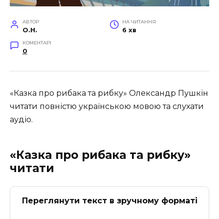
АВТОР
НА ЧИТАННЯ
O.H.
6 хв
КОМЕНТАРІ
0
«Казка про рибака та рибку» Олександр Пушкін
читати повністю українською мовою та слухати
аудіо.
«Казка про рибака та рибку»
читати
Переглянути текст в зручному форматі