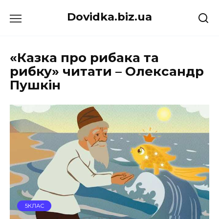
Перейти
Dovidka.biz.ua
до
вмісту
«Казка про рибака та
рибку» читати – Олександр
Пушкін
5КЛАС