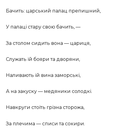
Бачить: царський палац препишний,
У палаці стару свою бачить, —
За столом сидить вона — цариця,
Служать їй бояри та дворяни,
Наливають їй вина заморські,
А на закуску — медяники солодкі.
Навкруги стоїть грізна сторожа,
За плечима — списи та сокири.