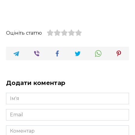
Оцініть статтю
Додати коментар
Ім'я
*
Email
*
Коментар