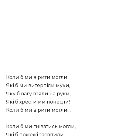
Коли б ми вірити могли,
Які б ми витерпіли муки,
Яку б вагу взяли на руки,
Які б хрести ми понесли!
Коли б ми вірити могли…
Коли б ми гніватись могли,
Які б пожежі засвітили,