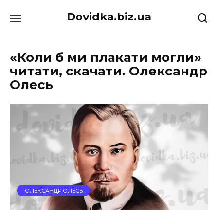
Перейти
Dovidka.biz.ua
до
вмісту
«Коли б ми плакати могли»
читати, скачати. Олександр
Олесь
ОЛЕКСАНДР ОЛЕСЬ