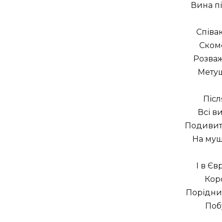
Вина пі
Співак
Скомо
Розваж
Метуш
Післ
Всі в
Подивит
На муш
І в Єв
Коро
Порідни
Поб