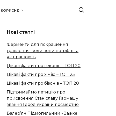
КОРИСНЕ
Нові статті
Ферменти для покращення
травлення: коли вони потрібні та
як працюють
Цікаві факти про геконів – ТОП 20
Цікаві факти про хімію – ТОП 25
Цікаві факти про бізонів – ТОП 20
Підтримаймо петицію про
присвоєння Станіславу Гармашу
звання Героя України посмертно
Валер’ян Підмогильний «Важке