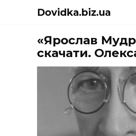
Перейти
Dovidka.biz.ua
до
вмісту
«Ярослав Мудр
скачати. Олек