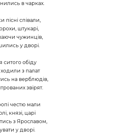
нились в чарках.
и пісні співали,
рохи, штукарі,
аючи чужинців,
ились у дворі.
я ситого обіду
иходили з палат
ись на верблюдів,
трованих звірят.
ропі честю мали
лі, князі, царі
тись з Ярославом,
увати у дворі.