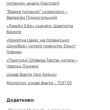
питання» аналіз (паспорт)
“Важке питання” скорочено –
Валер’ян Підмогильний
«Джейн Ейр» скачати. Шарлотта
Бронте
«Крихітка Цахес на прізвисько
Цинобер» читати повністю. Ернст
Гофман
«Пригоди Олівера Твіста» читати –
Чарльз Діккенс
Цікаві факти про Аляску
Молюски: цікаві факти – ТОП 50
Додатково: