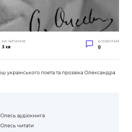
НА ЧИТАННЯ
КОМЕНТАРІ
3 хв
0
рш українського поета та прозаїка Олександра
Олесь аудіокнига
Олесь читати