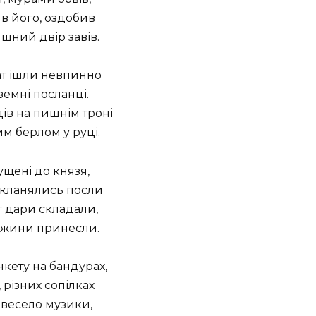
в його, оздобив
шний двір завів.
ат ішли невпинно
емні посланці.
ів на пишнім троні
им берлом у руці.
пущені до князя,
 кланялись посли
аг дари складали,
ужини принесли.
нкету на бандурах,
, різних сопілках
 весело музики,