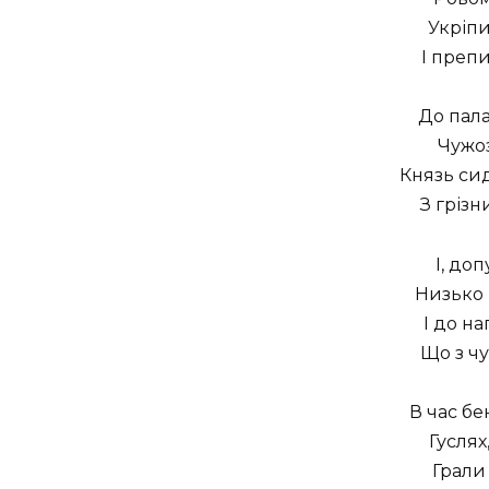
Укріпи
І препи
До пал
Чужоз
Князь сид
З грізн
І, до
Низько
І до н
Що з ч
В час бе
Гуслях
Грали