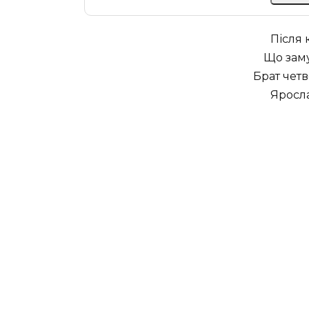
Після 
Що заму
Брат четв
Яросла