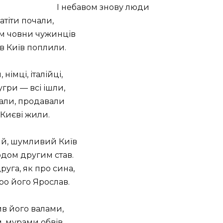
І небавом знову люди
атіти почали,
ом човни чужинців
в Київ поплили.
 німці, італійці,
угри — всі ішли,
али, продавали
у Києві жили.
ий, шумливий Київ
дом другим став.
руга, як про сина,
ро його Ярослав.
в його валами,
, мурами обвів,