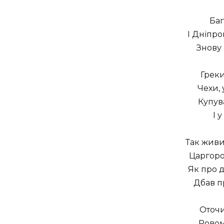
Баг
І Дніпр
Знову 
Греки,
Чехи, 
Купув
І 
Так жив
Царгоро
Як про д
Дбав п
Оточи
Ровом