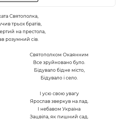
ката Святополка,
чив трьох братів,
ертий на престола,
в розумний сів.
Святополком Окаянним
Все зруйновано було.
Бідувало бідне місто,
Бідувало і село.
І усю свою увагу
Ярослав зверкув на лад.
І небавом Україна
Зацвіла, як пишний сад.