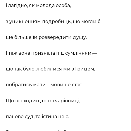
і лагідно, як молода особа,
з уникненням подробиць, що могли б
ще більше їй розвередити душу.
І теж вона признала під сумлінням,—
що так було, любилися ми з Грицем,
побратись мали… мови не стає…
Що він ходив до тої чарівниці,
панове суд, то істина не є.