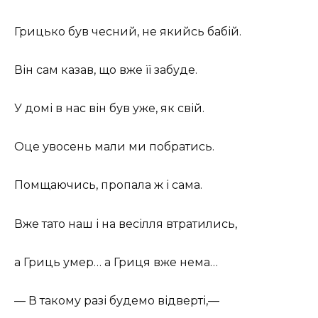
Грицько був чесний, не якийсь бабій.
Він сам казав, що вже її забуде.
У домі в нас він був уже, як свій.
Оце увосень мали ми побратись.
Помщаючись, пропала ж і сама.
Вже тато наш і на весілля втратились,
а Гриць умер… а Гриця вже нема…
— В такому разі будемо відверті,—