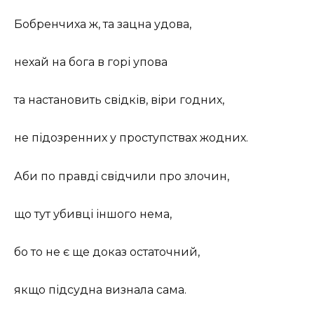
Бобренчиха ж, та зацна удова,
нехай на бога в горі упова
та настановить свідків, віри годних,
не підозренних у проступствах жодних.
Аби по правді свідчили про злочин,
що тут убивці іншого нема,
бо то не є ще доказ остаточний,
якщо підсудна визнала сама.