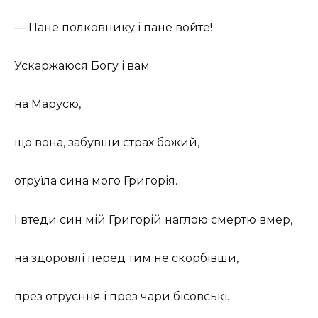
— Пане полковнику і пане войте!
Ускаржаюся Богу і вам
на Марусю,
що вона, забувши страх божий,
отруїла сина мого Григорія.
І втеди син мій Григорій наглою смертю вмер,
на здоровлі перед тим не скорбівши,
през отруєння і през чари бісовські.