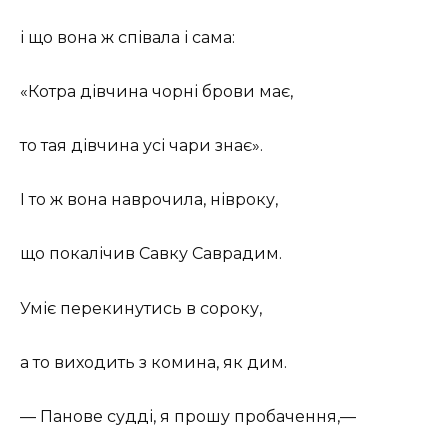
і що вона ж співала і сама:
«Котра дівчина чорні брови має,
то тая дівчина усі чари знає».
І то ж вона наврочила, нівроку,
що покалічив Савку Саврадим.
Уміє перекинутись в сороку,
а то виходить з комина, як дим.
— Панове судді, я прошу пробачення,—