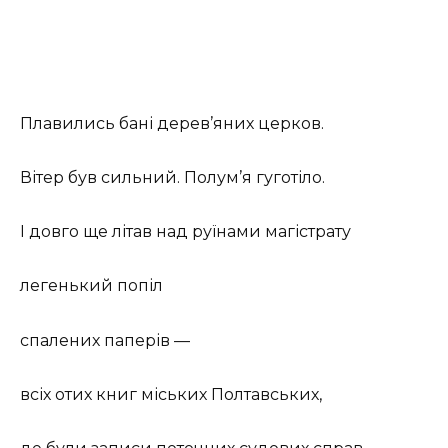
Плавились бані дерев’яних церков.
Вітер був сильний. Полум’я гуготіло.
І довго ще літав над руїнами магістрату
легенький попіл
спалених паперів —
всіх отих книг міських Полтавських,