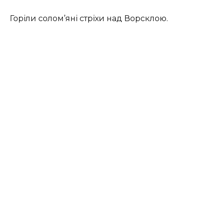
Горіли солом’яні стріхи над Ворсклою.