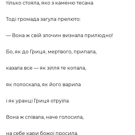
тілько стояла, яко з каменю тесана.
Тоді громада загула прелюто:
— Вона ж свій злочин визнала прилюдно!
Бо, як до Гриця, мертвого, припала,
казала все — як зілля те копала,
як полоскала, як його варила
і як уранці Гриця отруїла.
Вона ж співала, наче голосила,
на себе кари божої просила.