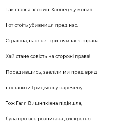
Так стався злочин. Хлопець у могилі.
І от стоїть убивниця пред нас.
Страшна, панове, приточилась справа.
Хай стане совість на сторожі права!
Порадившись, звеліли ми пред вряд
поставити Грицькову наречену.
Тож Галя Вишняківна підійшла,
була про все розпитана дискретно