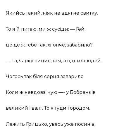
Якийсь такий, ніяк не вдягне свитку.
То я й питаю, ми ж сусіди: — Гей,
це де ж тебе так, хлопче, забарило?
— Та, чарку випив, там, в одних людей.
Чогось так біля серця заварило.
Коли ж невдовзі чую —- у Бобренків
великий гвалт. То я туди городом.
Лежить Грицько, увесь уже посинів,