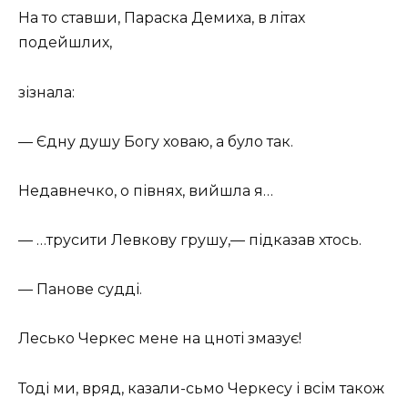
На то ставши, Параска Демиха, в літах
подейшлих,
зізнала:
— Єдну душу Богу ховаю, а було так.
Недавнечко, о півнях, вийшла я…
— …трусити Левкову грушу,— підказав хтось.
— Панове судді.
Лесько Черкес мене на цноті змазує!
Тоді ми, вряд, казали-сьмо Черкесу і всім також