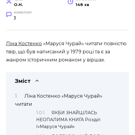
O.H.
148 хв
КОМЕНТАРІ
1
Ліна Костенко
«Маруся Чурай» читати повністю
твір, що був написаний у 1979 році та є за
жанром історичним романом у віршах.
Зміст
Ліна Костенко «Маруся Чурай»
читати
ЯКБИ ЗНАЙШЛАСЬ
НЕОПАЛИМА КНИГА Розділ
І«Маруся Чурай»