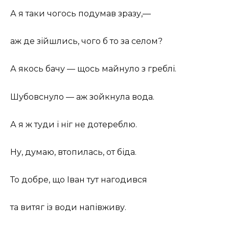
А я таки чогось подумав зразу,—
аж де зійшлись, чого б то за селом?
А якось бачу — щось майнуло з греблі.
Шубовснуло — аж зойкнула вода.
А я ж туди і ніг не дотереблю.
Ну, думаю, втопилась, от біда.
То добре, що Іван тут нагодився
та витяг із води напівживу.