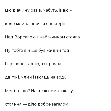
Цю дівчину разів, мабуть, із вісім
коло млина вночі я спостеріг.
Над Ворсклою з небіжчиком стояла.
Ну, тобто він ще був живий тоді.
І що воно, гадаю, за проява —
дві тіні, млин і місяць на воді.
Мені-то що? На це ж нема заказу,
стояння — діло добре загалом.