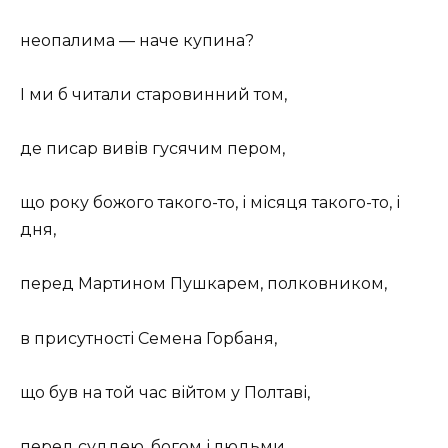
неопалима — наче купина?
І ми б читали старовинний том,
де писар вивів гусячим пером,
що року божого такого-то, і місяця такого-то, і
дня,
перед Мартином Пушкарем, полковником,
в присутності Семена Горбаня,
що був на той час війтом у Полтаві,
перед суддею, богом і людьми