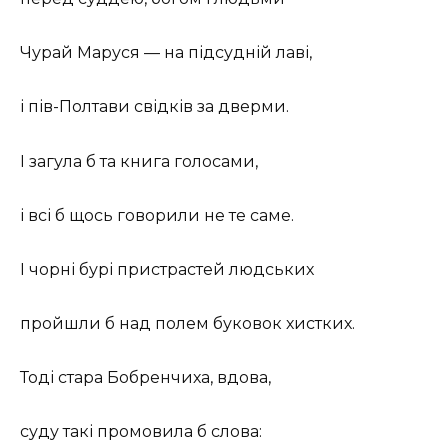
Чурай Маруся — на підсудній лаві,
і пів-Полтави свідків за дверми.
І загула б та книга голосами,
і всі б щось говорили не те саме.
І чорні бурі пристрастей людських
пройшли б над полем буковок хистких.
Тоді стара Бобренчиха, вдова,
суду такі промовила б слова: