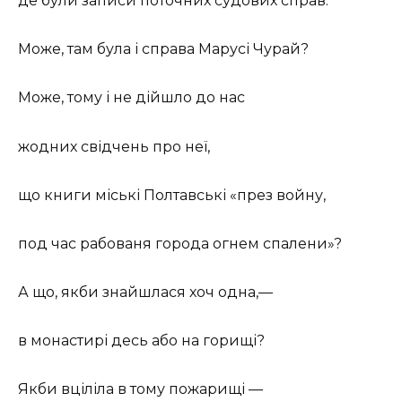
де були записи поточних судових справ.
Може, там була і справа Марусі Чурай?
Може, тому і не дійшло до нас
жодних свідчень про неї,
що книги міські Полтавські «през войну,
под час рабованя города огнем спалени»?
А що, якби знайшлася хоч одна,—
в монастирі десь або на горищі?
Якби вціліла в тому пожарищі —