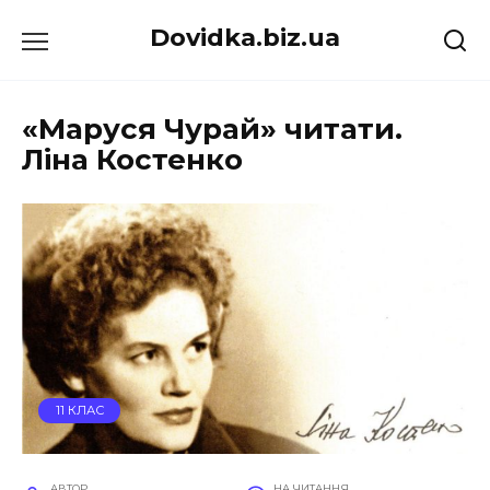
Перейти
Dovidka.biz.ua
до
вмісту
«Маруся Чурай» читати.
Ліна Костенко
11 КЛАС
АВТОР
НА ЧИТАННЯ