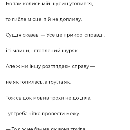
Бо там колись мій шурин утопився,
то гибле місце, я й не допливу.
Суддя сказав: — Усе це прикро, справді,
і ті млини, і втоплений шуряк.
Але ж ми іншу розглядаєм справу —
не як топилась, а труїла як.
Тож свідок мовив трохи не до діла.
Тут треба чітко провести межу.
— То я ж не бачив, як вона труїла.