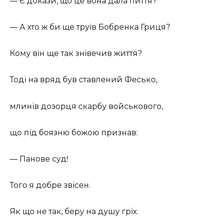
— Є докази, що це вона дала пиття?
— А хто ж би ще труїв Бобренка Гриця?
Кому він ще так знівечив життя?
Тоді на вряд був ставлений Фесько,
млинів дозорця скарбу войськового,
що під боязню божою признав:
— Панове суд!
Того я добре звісен.
Як що не так, беру на душу гріх.