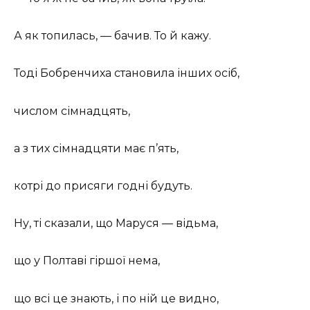
А як топилась, — бачив. То й кажу.
Тоді Бобренчиха становила інших осіб,
числом сімнадцять,
а з тих сімнадцяти має п’ять,
котрі до присяги годні будуть.
Ну, ті сказали, що Маруся — відьма,
що у Полтаві гіршої нема,
що всі це знають, і по ній це видно,