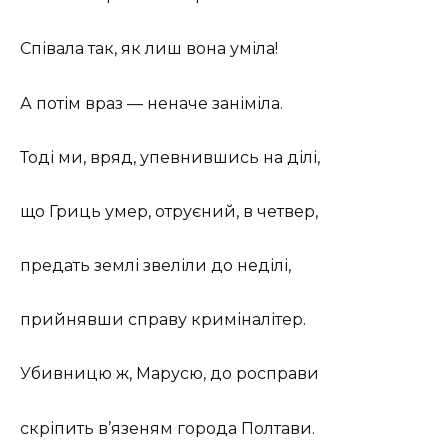
Співала так, як лиш вона уміла!
А потім враз — неначе заніміла.
Тоді ми, вряд, упевнившись на ділі,
що Гриць умер, отруєний, в четвер,
предать землі звеліли до неділі,
прийнявши справу криміналітер.
Убивницю ж, Марусю, до росправи
скріпить в’язеням города Полтави.