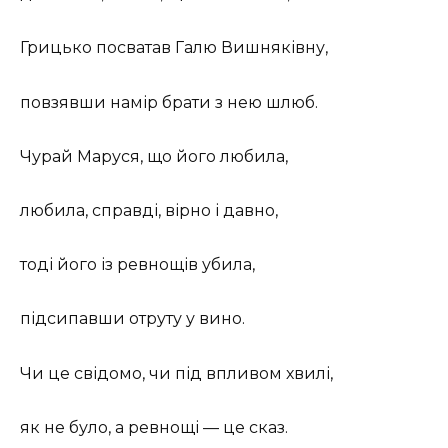
Грицько посватав Галю Вишняківну,
повзявши намір брати з нею шлюб.
Чурай Маруся, що його любила,
любила, справді, вірно і давно,
тоді його із ревнощів убила,
підсипавши отруту у вино.
Чи це свідомо, чи під впливом хвилі,
як не було, а ревнощі — це сказ.