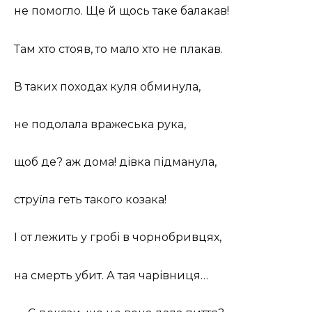
не помогло. Ще й щось таке балакав!
Там хто стояв, то мало хто не плакав.
В таких походах куля обминула,
не подолала вражеська рука,
щоб де? аж дома! дівка підманула,
струїла геть такого козака!
І от лежить у гробі в чорнобривцях,
на смерть убит. А тая чарівниця…