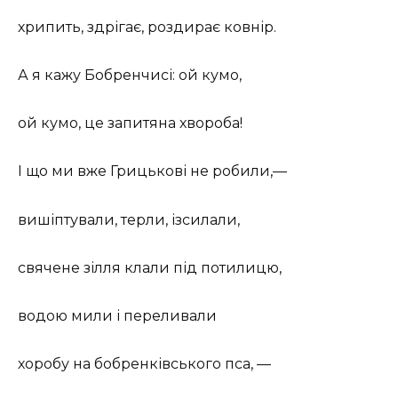
хрипить, здрігає, роздирає ковнір.
А я кажу Бобренчисі: ой кумо,
ой кумо, це запитяна хвороба!
І що ми вже Грицькові не робили,—
вишіптували, терли, ізсилали,
свячене зілля клали під потилицю,
водою мили і переливали
хоробу на бобренківського пса, —