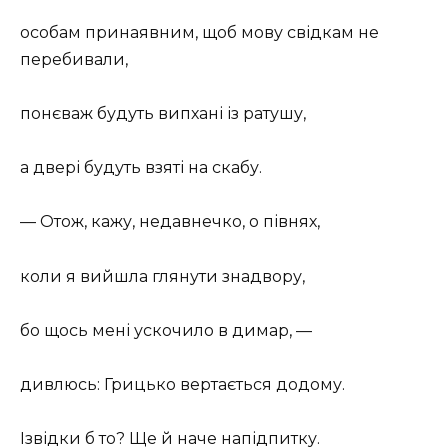
особам принаявним, щоб мову свідкам не
перебивали,
понєваж будуть випхані із ратушу,
а двері будуть взяті на скабу.
— Отож, кажу, недавнечко, о півнях,
коли я вийшла глянути знадвору,
бо щось мені ускочило в димар, —
дивлюсь: Грицько вертається додому.
Ізвідки б то? Ще й наче напідпитку.