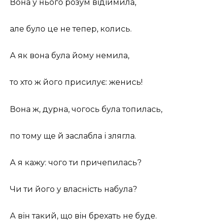
Вона у нього розум відіймила,
але було це не тепер, колись.
А як вона була йому немила,
то хто ж його присилує: женись!
Вона ж, дурна, чогось була топилась,
по тому ще й заслабла і злягла.
А я кажу: чого ти причепилась?
Чи ти його у власність набула?
А він такий, що він брехать не буде.