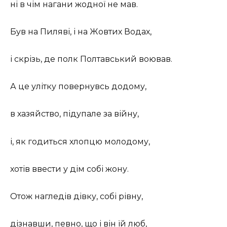
ні в чім нагани жодної не мав.
Був на Пиляві, і на Жовтих Водах,
і скрізь, де полк Полтавський воював.
А це улітку повернувсь додому,
в хазяйство, підупале за війну,
і, як годиться хлопцю молодому,
хотів ввести у дім собі жону.
Отож нагледів дівку, собі рівну,
дізнавши, певно, що і він їй люб,