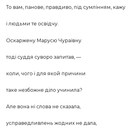
То вам, панове, правдиво, під сумлінням, кажу
і людьми те освідчу.
Оскаржену Марусю Чураївну
тоді суддя суворо запитав, —
коли, чого і для якой причини
таке незбожне діло учинила?
Але вона ні слова не сказала,
усправедливлень жодних не дала,