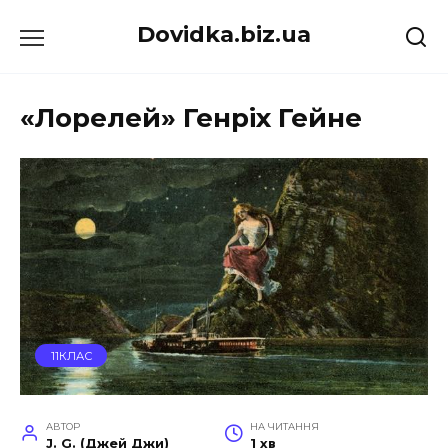
Перейти
Dovidka.biz.ua
до
вмісту
«Лорелей» Генріх Гейне
11КЛАС
АВТОР
НА ЧИТАННЯ
J. G. (Джей Джи)
1 хв