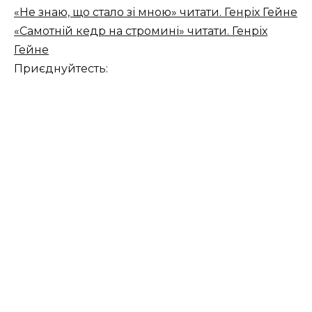
«Не знаю, що стало зі мною» читати. Генріх Гейне
«Самотній кедр на стромині» читати. Генріх
Гейне
Приєднуйтесть: