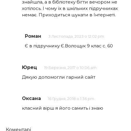
знайшла, а в бібліотеку бігти вечором не
хотілось. І чому їх в шкільних підручниках
немає. Приходиться шукати в Інтернеті.
Роман
3 Листопада, 2023 о 12:02 pm
Є в підручнику Є.Волощук 9 клас с. 60
Юрец
19 Березня, 2017 о 10:06 am
Дякую допомогли гарний сайт
Оксана
16 Грудня, 2018 о 1:36 pm
класний вірш я його самить і знаю
Кількість
Коментарі