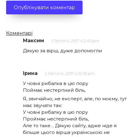
Кількість
Коментарі
коментарів
Максим
1 Лютого, 2017 о 2:45 pm
Дякую за вірш, дуже допомогли
Ірина
2 Лютого, 2017 о 12:35 pm
У човні рибалка в цю пору
Поймає нестерпний біль,
Я, звичайно, не експерт, але, по моєму, тут
має звучати так:
У човні рибалку в цю пору
Проймає нестерпний біль,
Але то таке… Дякую сайту, адже ніде я
більше цього вірша українською не