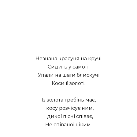
Незнана красуня на кручі
Сидить у самоті,
Упали на шати блискучі
Коси її золоті.
Із золота гребінь має,
І косу розчісує ним,
І дикої пісні співає,
Не співаної ніким.