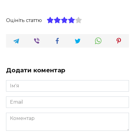
Оцініть статтю
Додати коментар
Ім'я
*
Email
*
Коментар