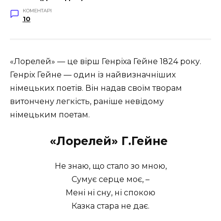
КОМЕНТАРІ
10
«Лорелей» — це вірш Генріха Гейне 1824 року.
Генріх Гейне — один із найвизначніших
німецьких поетів. Він надав своїм творам
витончену легкість, раніше невідому
німецьким поетам.
«Лорелей» Г.Гейне
Не знаю, що стало зо мною,
Сумує серце моє, –
Мені ні сну, ні спокою
Казка стара не дає.