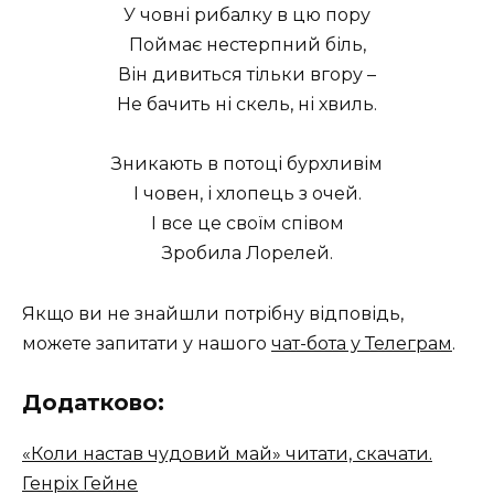
У човні рибалку в цю пору
Поймає нестерпний біль,
Він дивиться тільки вгору –
Не бачить ні скель, ні хвиль.
Зникають в потоці бурхливім
І човен, і хлопець з очей.
І все це своїм співом
Зробила Лорелей.
Якщо ви не знайшли потрібну відповідь,
можете запитати у нашого
чат-бота у Телеграм
.
Додатково:
«Коли настав чудовий май» читати, скачати.
Генріх Гейне