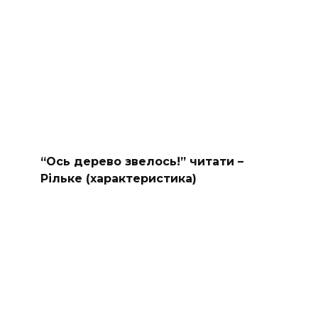
“Ось дерево звелось!” читати –
Рільке (характеристика)