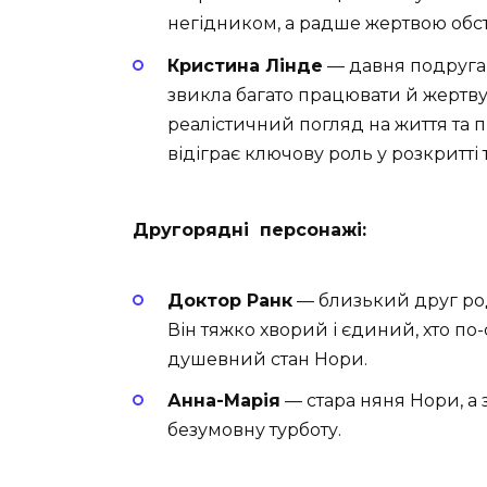
негідником, а радше жертвою обст
Кристина Лінде
— давня подруга 
звикла багато працювати й жертв
реалістичний погляд на життя та п
відіграє ключову роль у розкритті
Другорядні персонажі:
Доктор Ранк
— близький друг род
Він тяжко хворий і єдиний, хто по
душевний стан Нори.
Анна-Марія
— стара няня Нори, а зг
безумовну турботу.