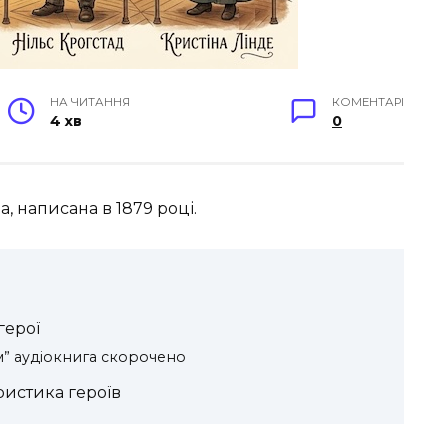
НА ЧИТАННЯ
КОМЕНТАРІ
4 хв
0
на, написана в 1879 році.
герої
ім” аудіокнига скорочено
ристика героїв