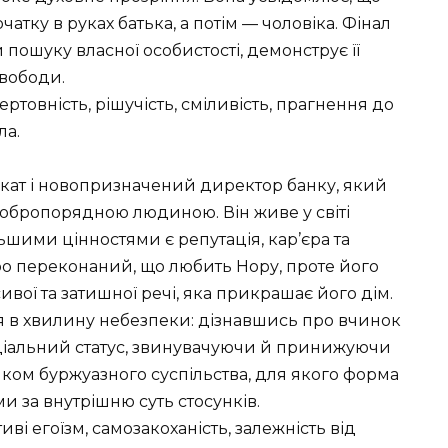
атку в руках батька, а потім — чоловіка. Фінал
пошуку власної особистості, демонструє її
свободи.
ртовність, рішучість, сміливість, прагнення до
ла.
кат і новопризначений директор банку, який
добропорядною людиною. Він живе у світі
ьшими цінностями є репутація, кар’єра та
о переконаний, що любить Нору, проте його
вої та затишної речі, яка прикрашає його дім.
я в хвилину небезпеки: дізнавшись про вчинок
ціальний статус, звинувачуючи й принижуючи
ком буржуазного суспільства, для якого форма
и за внутрішню суть стосунків.
ві егоїзм, самозакоханість, залежність від