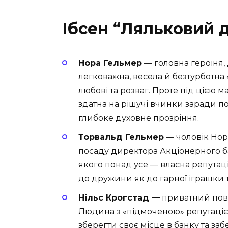
Ібсен “Ляльковий д
Нора Гельмер
— головна героїня,
легковажна, весела й безтурботна 
любові та розваг. Проте під цією м
здатна на рішучі вчинки заради п
глибоке духовне прозріння.
Торвальд Гельмер
— чоловік Нор
посаду директора Акціонерного б
якого понад усе — власна репутаці
до дружини як до гарної іграшки та
Нільс Крогстад —
приватний пов
Людина з «підмоченою» репутаціє
зберегти своє місце в банку та за