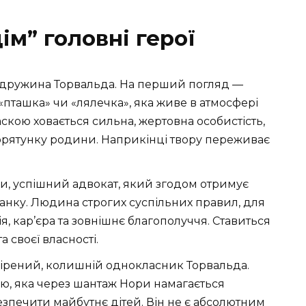
ім” головні герої
 дружина Торвальда. На перший погляд —
«пташка» чи «лялечка», яка живе в атмосфері
аскою ховається сильна, жертовна особистість,
орятунку родини. Наприкінці твору переживає
и, успішний адвокат, який згодом отримує
анку. Людина строгих суспільних правил, для
я, кар’єра та зовнішнє благополуччя. Ставиться
 своєї власності.
ірений, колишній однокласник Торвальда.
ю, яка через шантаж Нори намагається
безпечити майбутнє дітей. Він не є абсолютним