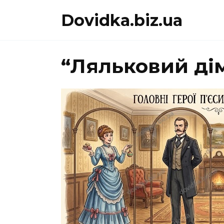
Перейти
Dovidka.biz.ua
до
вмісту
“Ляльковий дім