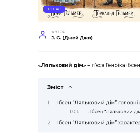
11КЛАС
АВТОР
J. G. (Джей Джи)
«Ляльковий дім» –
п’єса Генріка Ібсе
Зміст
Ібсен “Ляльковий дім” головні 
Г. Ібсен “Ляльковий д
Ібсен “Ляльковий дім” характе