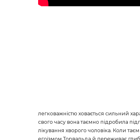
легковажністю ховається сильний хара
свого часу вона таємно підробила підп
лікування хворого чоловіка. Коли тає
егоїзмом Торвальда й переживає глиб