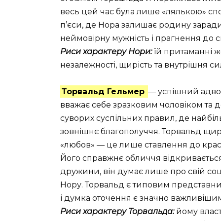
весь цей час була лише «лялькою» споч
п’єси, де Нора залишає родину заради 
неймовірну мужність і прагнення до 
Риси характеру Нори:
їй притаманні же
незалежності, щирість та внутрішня си
Торвальд Гельмер
— успішний адво
вважає себе зразковим чоловіком та 
суворих суспільних правил, де найбіл
зовнішнє благополуччя. Торвальд щир
«любов» — це лише ставлення до краси
Його справжнє обличчя відкриваєтьс
дружини, він думає лише про свій со
Нору. Торвальд є типовим представни
і думка оточення є значно важливішим
Риси характеру Торвальда:
йому власти