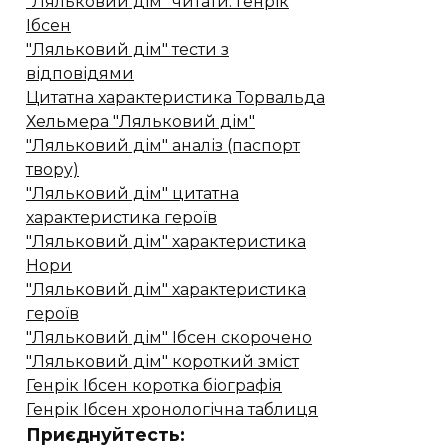
"Ляльковий дім" читати. Генрік
Ібсен
"Ляльковий дім" тести з
відповідями
Цитатна характеристика Торвальда
Хельмера "Ляльковий дім"
"Ляльковий дім" аналіз (паспорт
твору)
"Ляльковий дім" цитатна
характеристика героїв
"Ляльковий дім" характеристика
Нори
"Ляльковий дім" характеристика
героїв
"Ляльковий дім" Ібсен скорочено
"Ляльковий дім" короткий зміст
Генрік Ібсен коротка біографія
Генрік Ібсен хронологічна таблиця
Приєднуйтесть: