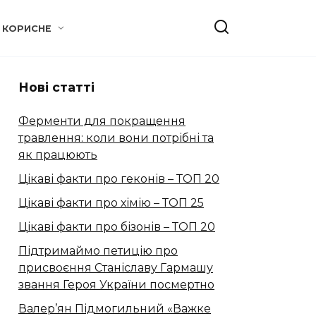
КОРИСНЕ
Нові статті
Ферменти для покращення
травлення: коли вони потрібні та
як працюють
Цікаві факти про геконів – ТОП 20
Цікаві факти про хімію – ТОП 25
Цікаві факти про бізонів – ТОП 20
Підтримаймо петицію про
присвоєння Станіславу Гармашу
звання Героя України посмертно
Валер’ян Підмогильний «Важке