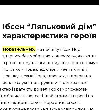
Ібсен “Ляльковий дім”
характеристика героїв
Нора Гельмер.
На початку п’єси Нора
здається безтурботною «лялечкою», яка живе
в розкішному та затишному світі, створеному її
чоловіком. Торвальд сприймає її як милу
іграшку, а сама Нора, здається, задоволена
роллю слухняної дружини. Проте за цією
ктер і здатність до великої самопожертви:
ис батька на векселі, щоб отримати гроші на
мниця відкривається, Нора стикається з
оке духовне прозріння. Вона усвідомлює, що