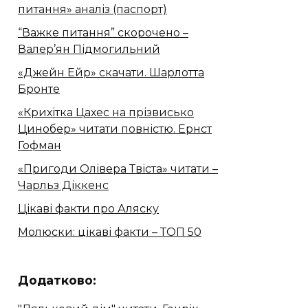
питання» аналіз (паспорт)
“Важке питання” скорочено –
Валер’ян Підмогильний
«Джейн Ейр» скачати. Шарлотта
Бронте
«Крихітка Цахес на прізвисько
Цинобер» читати повністю. Ернст
Гофман
«Пригоди Олівера Твіста» читати –
Чарльз Діккенс
Цікаві факти про Аляску
Молюски: цікаві факти – ТОП 50
Додатково: