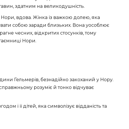
авин, здатним на великодушність.
Нори, вдова. Жінка із важкою долею, яка
увати собою заради близьких. Вона уособлює
рагне чесних, відкритих стосунків, тому
 таємниці Нори.
ини Гельмерів, безнадійно закоханий у Нору.
-справжньому розуміє й тонко відчуває
одом і її дітей, яка символізує відданість та