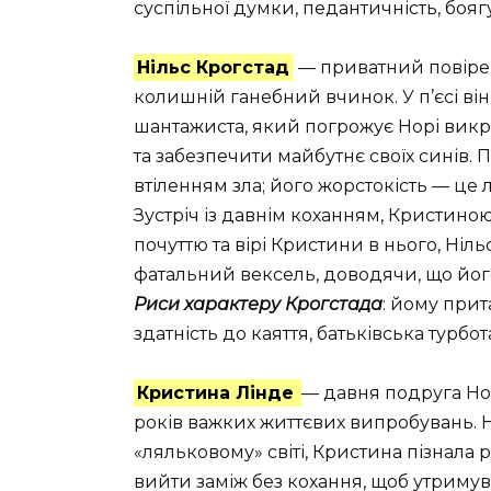
суспільної думки, педантичність, бояг
Нільс Крогстад
— приватний повірен
колишній ганебний вчинок. У п’єсі він
шантажиста, який погрожує Норі викри
та забезпечити майбутнє своїх синів.
втіленням зла; його жорстокість — це
Зустріч із давнім коханням, Кристино
почуттю та вірі Кристини в нього, Ніл
фатальний вексель, доводячи, що йог
Риси характеру Крогстада
: йому прит
здатність до каяття, батьківська турбо
Кристина Лінде
— давня подруга Нор
років важких життєвих випробувань. Н
«ляльковому» світі, Кристина пізнала 
вийти заміж без кохання, щоб утримув