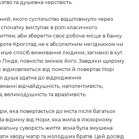
узтво та душевна черствість.
ий, якого суспільство відштовхнуло через
 спочатку виступає в ролі класичного
ттям, аби зберегти своє робоче місце в банку
 Проте Крогстад не є абсолютним негідником чи
 лише спосіб виживання людини, загнаної в кут.
ю Лінде, повністю змінює його. Завдяки щирому
ьс відмовляється від помсти й повертає Норі
о душа здатна до відродження.
аманні відчайдушність, наполегливість,
та, великодушність та вразливість.
и, яка повертається до міста після багатьох
а відміну від Нори, яка жила в ілюзорному
реальну суворість життя: вона була змушена
ати хвору матір та молодших братів. Цей досвід