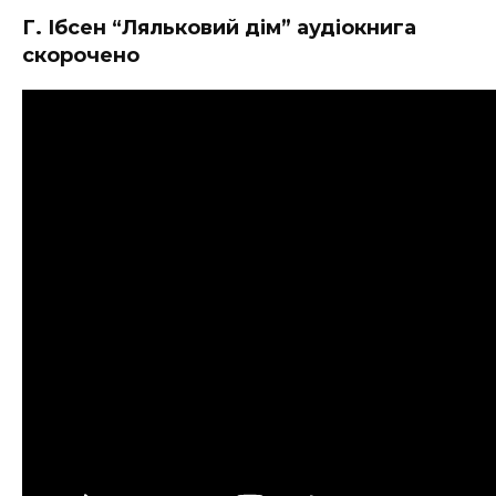
Г. Ібсен “Ляльковий дім” аудіокнига
скорочено