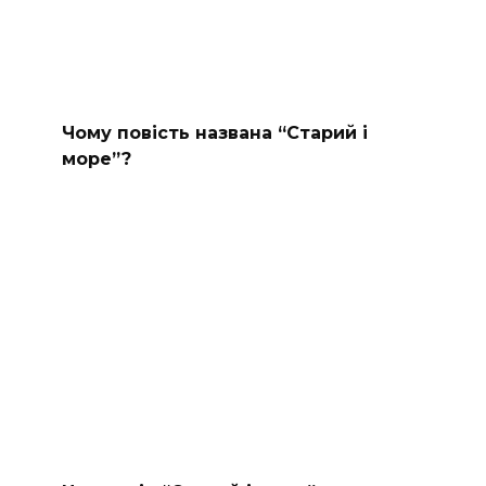
Чому повість названа “Старий і
море”?