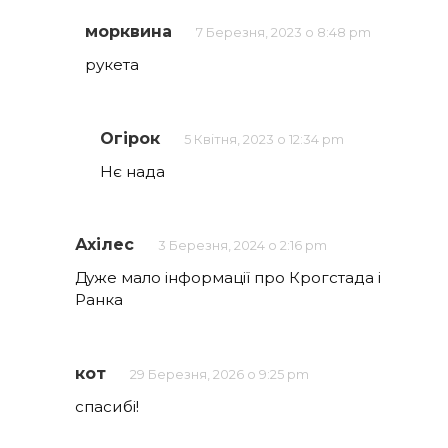
морквина
7 Березня, 2023 о 8:48 pm
рукета
Огірок
5 Квітня, 2023 о 12:34 pm
Нє нада
Ахілес
3 Березня, 2024 о 2:16 pm
Дуже мало інформації про Крогстада і
Ранка
кот
29 Березня, 2026 о 9:25 pm
спасибі!