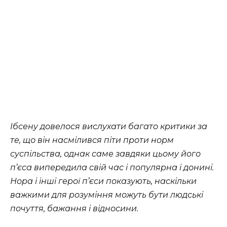
Ібсену довелося вислухати багато критики за
те, що він насмілився піти проти норм
суспільства, однак саме завдяки цьому його
п’єса випередила свій час і популярна і донині.
Нора і інші герої п’єси показують, наскільки
важкими для розуміння можуть бути людські
почуття, бажання і відносини.