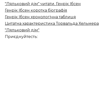
"Ляльковий дім" читати. Генрік Ібсен
Генрік Ібсен коротка біографія
Генрік Ібсен хронологічна таблиця
Цитатна характеристика Торвальда Хельмера
"Ляльковий дім"
Приєднуйтесть: