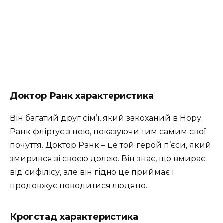
Доктор Ранк
характеристика
Він багатий друг сім’ї, який закоханий в Нору.
Ранк фліртує з нею, показуючи тим самим свої
почуття. Доктор Ранк – це той герой п’єси, який
змирився зі своєю долею. Він знає, що вмирає
від сифілісу, але він гідно це приймає і
продовжує поводитися людяно.
Крогстад
характеристика