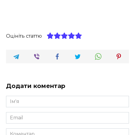
Оцініть статтю
Додати коментар
Ім'я
*
Email
*
Коментар