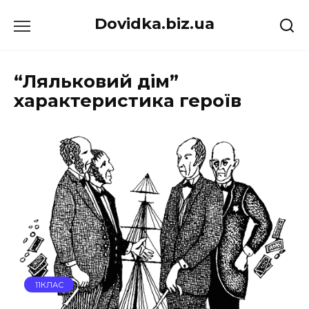
Перейти
Dovidka.biz.ua
до
вмісту
“Ляльковий дім”
характеристика героїв
11КЛАС