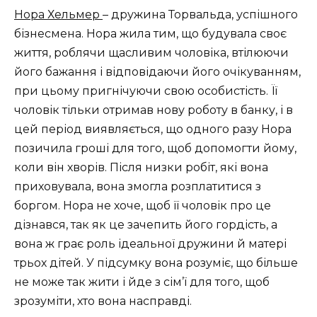
Нора Хельмер
– дружина Торвальда, успішного
бізнесмена. Нора жила тим, що будувала своє
життя, роблячи щасливим чоловіка, втілюючи
його бажання і відповідаючи його очікуванням,
при цьому пригнічуючи свою особистість. Її
чоловік тільки отримав нову роботу в банку, і в
цей період виявляється, що одного разу Нора
позичила гроші для того, щоб допомогти йому,
коли він хворів. Після низки робіт, які вона
приховувала, вона змогла розплатитися з
боргом. Нора не хоче, щоб її чоловік про це
дізнався, так як це зачепить його гордість, а
вона ж грає роль ідеальної дружини й матері
трьох дітей. У підсумку вона розуміє, що більше
не може так жити і йде з сім’ї для того, щоб
зрозуміти, хто вона насправді.