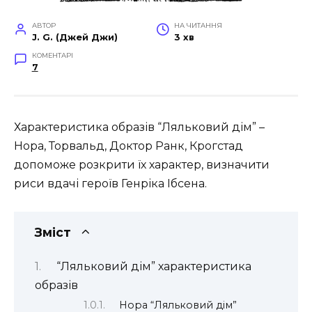
АВТОР
НА ЧИТАННЯ
J. G. (Джей Джи)
3 хв
КОМЕНТАРІ
7
Характеристика образів “Ляльковий дім” –
Нора, Торвальд, Доктор Ранк, Крогстад
допоможе розкрити їх характер, визначити
риси вдачі героїв Генріка Ібсена.
Зміст
“Ляльковий дім” характеристика
образів
Нора “Ляльковий дім”