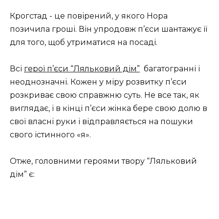
Крогстад ​​- це повірений, у якого Нора
позичила гроші. Він упродовж п’єси шантажує її
для того, щоб утриматися на посаді.
Всі
герої п’єси “Ляльковий дім”
багатогранні і
неоднозначні. Кожен у міру розвитку п’єси
розкриває свою справжню суть. Не все так, як
виглядає, і в кінці п’єси жінка бере свою долю в
свої власні руки і відправляється на пошуки
свого істинного «я».
Отже, головними героями твору “Ляльковий
дім” є: