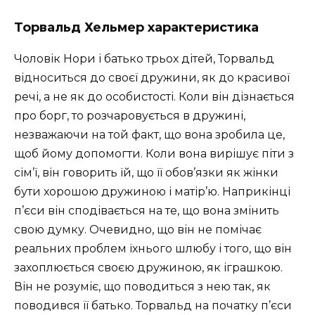
Торвальд Хельмер
характеристика
Чоловік Нори і батько трьох дітей, Торвальд
відноситься до своєї дружини, як до красивої
речі, а не як до особистості. Коли він дізнається
про борг, то розчаровується в дружині,
незважаючи на той факт, що вона зробила це,
щоб йому допомогти. Коли вона вирішує піти з
сім’ї, він говорить їй, що її обов’язки як жінки
бути хорошою дружиною і матір’ю. Наприкінці
п’єси він сподівається на те, що вона змінить
свою думку. Очевидно, що він не помічає
реальних проблем їхнього шлюбу і того, що він
захоплюється своєю дружиною, як іграшкою.
Він не розуміє, що поводиться з нею так, як
поводився її батько. Торвальд на початку п’єси