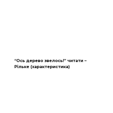
“Ось дерево звелось!” читати –
Рільке (характеристика)