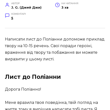
АВТОР
НА ЧИТАННЯ
J. G. (Джей Джи)
3 хв
КОМЕНТАРІ
5
Написати лист до Поліанни допоможе приклад
твору на 10-15 речень. Свої поради героїні,
враження від твору та побажання ви можете
виразити у цьому листі.
Лист до Поліанни
Дорога Поліанно!
Мене вразила твоя поведінка, твій погляд на
життя, тому я вирішив написати тобі листа. Я