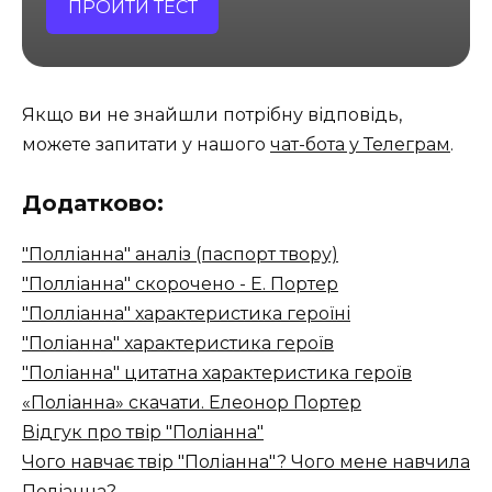
ПРОЙТИ ТЕСТ
Якщо ви не знайшли потрібну відповідь,
можете запитати у нашого
чат-бота у Телеграм
.
Додатково:
"Полліанна" аналіз (паспорт твору)
"Полліанна" скорочено - Е. Портер
"Полліанна" характеристика героїні
"Поліанна" характеристика героїв
"Поліанна" цитатна характеристика героїв
«Поліанна» скачати. Елеонор Портер
Відгук про твір "Поліанна"
Чого навчає твір "Поліанна"? Чого мене навчила
Поліанна?