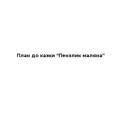
План до казки “Пензлик маляна”