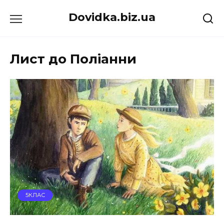
Перейти
Dovidka.biz.ua
до
вмісту
Лист до Поліанни
5КЛАС