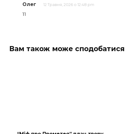
Олег
12 Травня, 2026 о 12:48 pm
11
Вам також може сподобатися
“Міф про Прометея” план твору