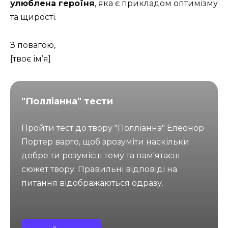
улюблена героїня
, яка є прикладом оптимізму
та щирості.
З повагою,
[твоє ім’я]
"Полліанна" тести
Пройти тест до твору "Полліанна" Елеонор
Портер варто, щоб зрозуміти наскільки
добре ти розумієш тему та пам'ятаєш
сюжет твору. Правильні відповіді на
питання відображаються одразу.