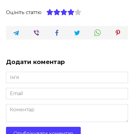
Оцініть статтю
Додати коментар
Ім'я
*
Email
*
Коментар