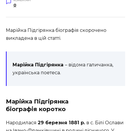
КОМЕНТАРІ
0
Марійка Підгірянка біографія скорочено
викладена в цій статті.
Марійка Підгірянка
– відома галичанка,
українська поетеса.
Марійка Підгірянка
біографія коротко
Народилася
29 березня 1881 р.
в с. Білі Ослави
на Івано-Франківщині в родині лісничого. У