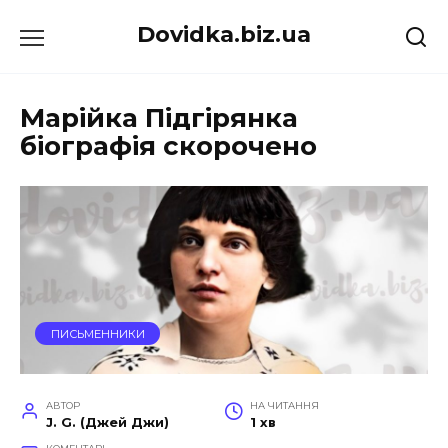
Перейти
Dovidka.biz.ua
до
вмісту
Марійка Підгірянка
біографія скорочено
ПИСЬМЕННИКИ
АВТОР
НА ЧИТАННЯ
J. G. (Джей Джи)
1 хв