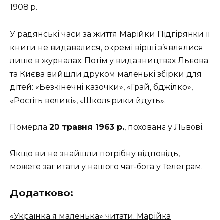
1908 р.
У радянські часи за життя Марійки Підгірянки її
книги не видавалися, окремі вірші з’являлися
лише в журналах. Потім у видавництвах Львова
та Києва вийшли друком маленькі збірки для
дітей: «Безкінечні казочки», «Грай, бджілко»,
«Ростіть великі», «Школярики йдуть».
Померла
20 травня 1963 р.
, похована у Львові.
Якщо ви не знайшли потрібну відповідь,
можете запитати у нашого
чат-бота у Телеграм
.
Додатково:
«Українка я маленька» читати. Марійка