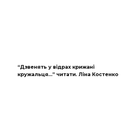
“Дзвенять у відрах крижані
кружальця…” читати. Ліна Костенко