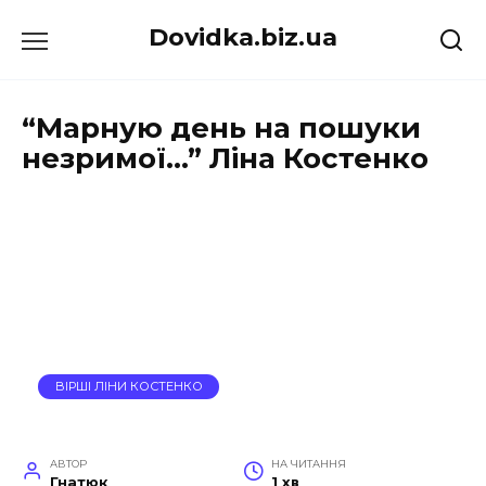
Перейти
Dovidka.biz.ua
до
вмісту
“Марную день на пошуки
незримої…” Ліна Костенко
ВІРШІ ЛІНИ КОСТЕНКО
АВТОР
НА ЧИТАННЯ
Гнатюк
1 хв