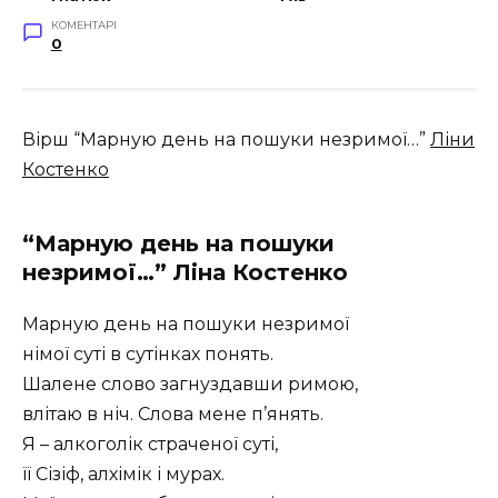
КОМЕНТАРІ
0
Вірш “Марную день на пошуки незримої…”
Ліни
Костенко
“Марную день на пошуки
незримої…” Ліна Костенко
Марную день на пошуки незримої
німої суті в сутінках понять.
Шалене слово загнуздавши римою,
влітаю в ніч. Слова мене п’янять.
Я – алкоголік страченої суті,
її Сізіф, алхімік і мурах.