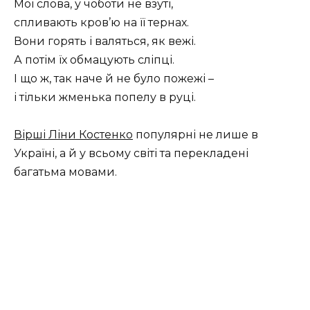
Мої слова, у чоботи не взуті,
спливають кров’ю на її тернах.
Вони горять і валяться, як вежі.
А потім їх обмацують сліпці.
І що ж, так наче й не було пожежі –
і тільки жменька попелу в руці.
Вірші Ліни Костенко
популярні не лише в
Україні, а й у всьому світі та перекладені
багатьма мовами.