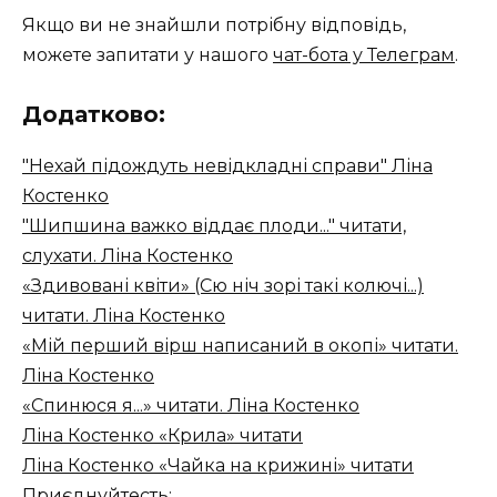
Якщо ви не знайшли потрібну відповідь,
можете запитати у нашого
чат-бота у Телеграм
.
Додатково:
"Нехай підождуть невідкладні справи" Ліна
Костенко
"Шипшина важко віддає плоди..." читати,
слухати. Ліна Костенко
«Здивовані квіти» (Сю ніч зорі такі колючі...)
читати. Ліна Костенко
«Мій перший вірш написаний в окопі» читати.
Ліна Костенко
«Спинюся я...» читати. Ліна Костенко
Ліна Костенко «Крила» читати
Ліна Костенко «Чайка на крижині» читати
Приєднуйтесть: