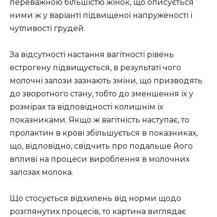
переважною більшістю жінок, що описується
ними ж у варіанті підвищеної напруженості і
чутливості грудей.
За відсутності настання вагітності рівень
естрогену підвищується, в результаті чого
молочні залози зазнають зміни, що призводять
до зворотного стану, тобто до зменшення їх у
розмірах та відповідності колишнім їх
показниками. Якщо ж вагітність наступає, то
пролактин в крові збільшується в показниках,
що, відповідно, свідчить про подальше його
впливі на процеси вироблення в молочних
залозах молока.
Що стосується відхилень від норми щодо
розглянутих процесів, то картина виглядає