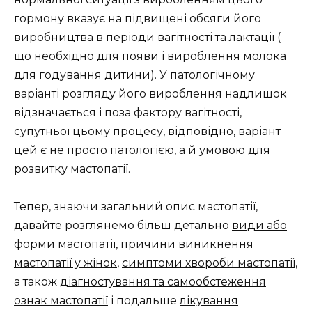
гормону вказує на підвищені обсяги його
виробництва в періоди вагітності та лактації (
що необхідно для появи і вироблення молока
для годування дитини). У патологічному
варіанті розгляду його вироблення надлишок
відзначається і поза фактору вагітності,
супутньої цьому процесу, відповідно, варіант
цей є не просто патологією, а й умовою для
розвитку мастопатії.
Тепер, знаючи загальний опис мастопатії,
давайте розглянемо більш детально
види або
форми мастопатії
,
причини виникнення
мастопатії у жінок
,
симптоми хвороби мастопатії
,
а також
діагностування та самообстеження
ознак мастопатії
і подальше
лікування