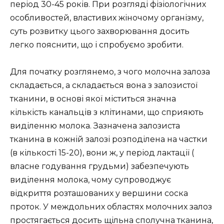
період 30-45 років. При розгляді фізіологічних
особливостей, властивих жіночому організму,
суть розвитку цього захворювання досить
легко пояснити, що і спробуємо зробити.
Для початку розглянемо, з чого молочна залоза
складається, а складається вона з залозистої
тканини, в основі якої міститься значна
кількість канальців з клітинами, що сприяють
виділенню молока. Зазначена залозиста
тканина в кожній залозі розподілена на частки
(в кількості 15-20), вони ж, у період лактації (
власне годування грудьми) забезпечують
виділення молока, чому супроводжує
відкриття розташованих у вершини соска
проток. У междольних областях молочних залоз
простягається досить щільна сполучна тканина,