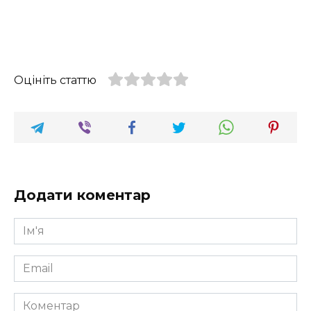
Оцініть статтю
Додати коментар
Ім'я
*
Email
*
Коментар