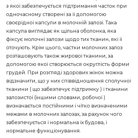
з якої забезпечується підтримання часток при
одночасному створені за її допомогою
своєрідної капсули в молочній залозі. Така
капсула виглядає як щільна оболонка, яка
фіксує молочні залози щодо тих тканин, які її
оточують. Крім цього, частки молочних залоз
розташовують також жирової тканини, за
допомогою якої створюється округлість форми
грудей. При розгляді здорових жінок можна
відзначити, що у них співвідношення сполучної
тканини ( що забезпечує підтримку ) і тканини
залозистої (іншими словами, робочої )
визначається постійними і чітко визначеними
межами в молочних залозах, за рахунок чого
забезпечується і нормальна їх будова, і
нормальне функціонування.