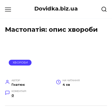
Перейти
Dovidka.biz.ua
до
вмісту
Мастопатія: опис хвороби
ХВОРОБИ
АВТОР
НА ЧИТАННЯ
Гнатюк
4 хв
КОМЕНТАРІ
0