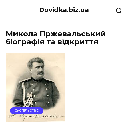
Перейти
Dovidka.biz.ua
до
вмісту
Микола Пржевальський
біографія та відкриття
СУСПІЛЬСТВО