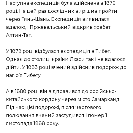
Наступна експедиція була здійснена в 1876
році. На цей раз дослідник вирішив пройти
через Тянь-Шань. Експедиція виявилася
вдалою, і Пржевальський відкрив хребет
Алтин-Таг.
У 1879 році відбулася експедиція в Тибет.
Однак до столиці країни Лхаси так і не вдалося
дійти. У 1883 році вчений здійснив подорож до
нагір’я Тибету.
А в 1888 році він відправився до російсько-
китайського кордону через місто Самарканд.
Під час цієї подорожі, після чергового
полювання вчений застудився і помер 1
листопада 1888 року.