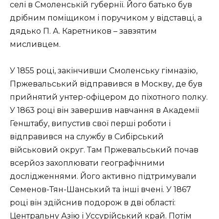
селі в Смоленській губернії. Його батько був
дрібним поміщиком і поручиком у відставці, а
дядько П. А. Каретников – завзятим
мисливцем.
У 1855 році, закінчивши Смоленську гімназію,
Пржевальський відправився в Москву, де був
прийнятий унтер-офіцером до піхотного полку.
У 1863 році він завершив навчання в Академії
Генштабу, випустив свої перші роботи і
відправився на службу в Сибірський
військовий округ. Там Пржевальський почав
всерйоз захоплювати географічними
дослідженнями. Його активно підтримували
Семенов-Тян-Шанський та інші вчені. У 1867
році він здійснив подорож в дві області:
Центральну Азію і Уссурійський край. Потім