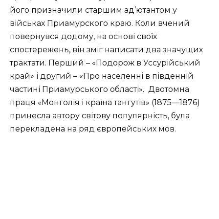
його призначили старшим ад’ютантом у
військах Приамурского краю. Коли вчений
повернувся додому, на основі своїх
спостережень, він зміг написати два значущих
трактати. Перший – «Подорож в Уссурійський
край» і другий – «Про населенні в південній
частині Приамурського області». Двотомна
праця «Монголія і країна тангутів» (1875—1876)
принесла автору світову популярність, була
перекладена на ряд європейських мов.