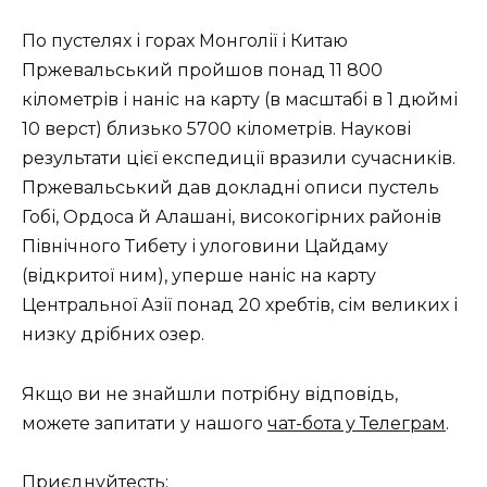
По пустелях і горах Монголії і Китаю
Пржевальський пройшов понад 11 800
кілометрів і наніс на карту (в масштабі в 1 дюймі
10 верст) близько 5700 кілометрів. Наукові
результати цієї експедиції вразили сучасників.
Пржевальський дав докладні описи пустель
Гобі, Ордоса й Алашані, високогірних районів
Північного Тибету і улоговини Цайдаму
(відкритої ним), уперше наніс на карту
Центральної Азії понад 20 хребтів, сім великих і
низку дрібних озер.
Якщо ви не знайшли потрібну відповідь,
можете запитати у нашого
чат-бота у Телеграм
.
Приєднуйтесть: