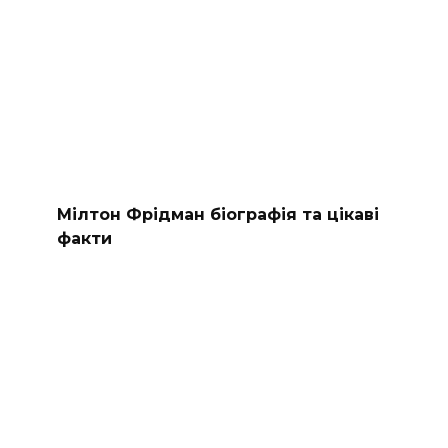
Мілтон Фрідман біографія та цікаві
факти