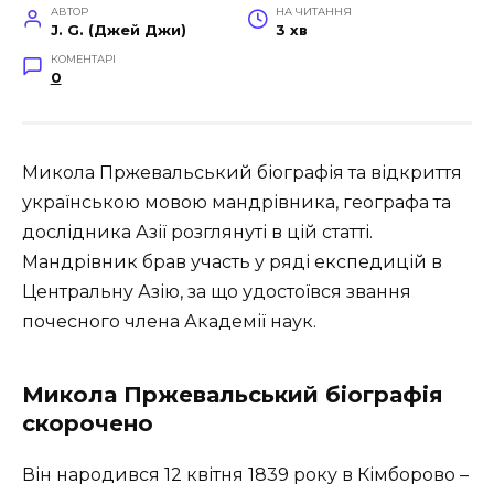
АВТОР
НА ЧИТАННЯ
J. G. (Джей Джи)
3 хв
КОМЕНТАРІ
0
Микола Пржевальський біографія та відкриття
українською мовою мандрівника, географа та
дослідника Азії розглянуті в цій статті.
Мандрівник брав участь у ряді експедицій в
Центральну Азію, за що удостоївся звання
почесного члена Академії наук.
Микола Пржевальський біографія
скорочено
Він народився 12 квітня 1839 року в Кімборово –