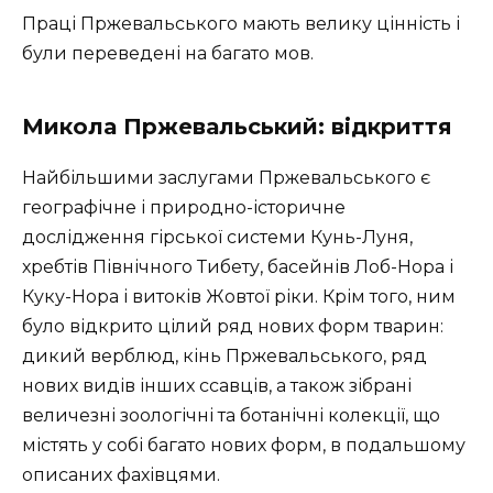
Праці Пржевальського мають велику цінність і
були переведені на багато мов.
Микола Пржевальський: відкриття
Найбільшими заслугами Пржевальського є
географічне і природно-історичне
дослідження гірської системи Кунь-Луня,
хребтів Північного Тибету, басейнів Лоб-Нора і
Куку-Нора і витоків Жовтої ріки. Крім того, ним
було відкрито цілий ряд нових форм тварин:
дикий верблюд, кінь Пржевальського, ряд
нових видів інших ссавців, а також зібрані
величезні зоологічні та ботанічні колекції, що
містять у собі багато нових форм, в подальшому
описаних фахівцями.