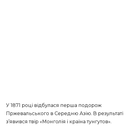
У 1871 році відбулася перша подорож
Пржевальського в Середню Азію. В результаті
з’явився твір «Монголія і країна тунгутов».