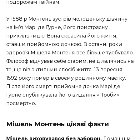
подорожам і війнам.
У 1588 р Монтень зустрів молоденьку дівчину
на ім’я Марі де Гурне, його пристрасну
прихильницю. Вона скрасила його життя,
ставши прийомною дочкою. В останні роки
здоров’я Мішеля Монтеня все більше турбувало.
Філософ відчував себе старим, не дивлячись на
те, що вів активний спосіб життя. 13 вересня
1592 року помер в своєму родинному маєтку.
Після його смерті прийомна дочка Марі де
Гурне опублікувала його видання «Проби»
посмертно.
Мішель Монтень цікаві факти
Мішель виховувався без заборон.
Домашнім