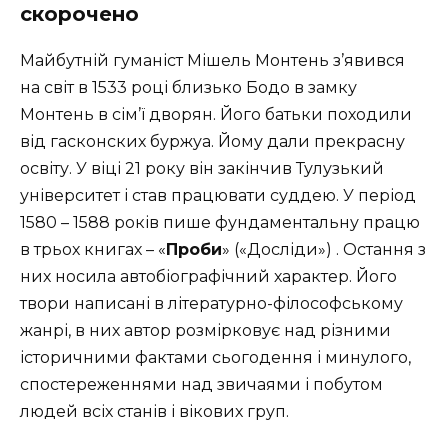
скорочено
Майбутній гуманіст Мішель Монтень з’явився
на світ в 1533 році близько Бодо в замку
Монтень в сім’ї дворян. Його батьки походили
від гасконских буржуа. Йому дали прекрасну
освіту. У віці 21 року він закінчив Тулузький
університет і став працювати суддею. У період
1580 – 1588 років пише фундаментальну працю
в трьох книгах – «
Проби
» («Досліди») . Остання з
них носила автобіографічний характер. Його
твори написані в літературно-філософському
жанрі, в них автор розмірковує над різними
історичними фактами сьогодення і минулого,
спостереженнями над звичаями і побутом
людей всіх станів і вікових груп.