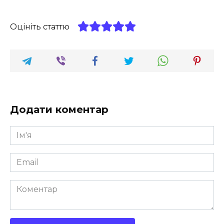
Оцініть статтю
Додати коментар
Ім'я
*
Email
*
Коментар