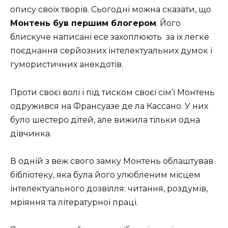
опису своїх творів. Сьогодні можна сказати, що
Монтень був першим блогером
. Його
блискуче написані есе захоплюють за їх легке
поєднання серйозних інтелектуальних думок і
гумористичних анекдотів.
Проти своєї волі і під тиском своєї сім’ї Монтень
одружився на Франсуазе де ла Кассано. У них
було шестеро дітей, але вижила тільки одна
дівчинка.
В одній з веж свого замку Монтень облаштував
бібліотеку, яка була його улюбленим місцем
інтелектуального дозвілля: читання, роздумів,
мріяння та літературної праці.