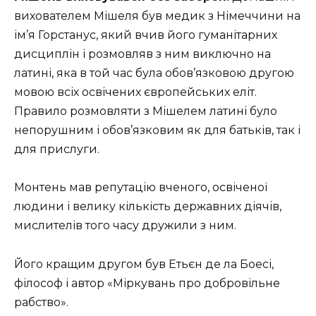
вихователем Мішеля був медик з Німеччини на
ім’я Горстанус, який вчив його гуманітарних
дисциплін і розмовляв з ним виключно на
латині, яка в той час була обов’язковою другою
мовою всіх освічених європейських еліт.
Правило розмовляти з Мішелем латині було
непорушним і обов’язковим як для батьків, так і
для прислуги.
Монтень мав репутацію вченого, освіченої
людини і велику кількість державних діячів,
мислителів того часу дружили з ним.
Його кращим другом був Етьєн де ла Боесі,
філософ і автор «Міркувань про добровільне
рабство».