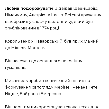
Любив подорожувати
. Відвідав Швейцарію,
Німеччину, Австрію та Італію. Всі свої враження
відобразив у своєму щоденнику, який був
опублікований в 1774 році.
Король Генріх Наваррський, був прихильний
до Мішеля Монтеня.
Він належав до останнього покоління
гуманістів.
Мислитель зробив величезний вплив на
формування світогляду Меріме і Ренана, Гете і
Ніцше, Байрона і Емерсона.
Він першим використовував слово «есе» для