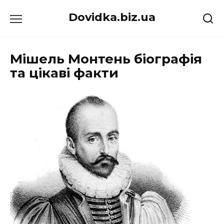
Перейти
Dovidka.biz.ua
до
вмісту
Мішель Монтень біографія
та цікаві факти