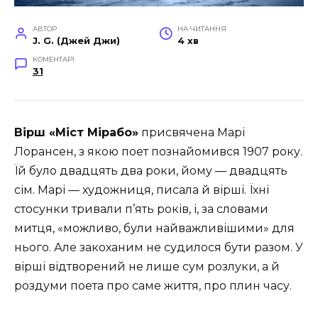
АВТОР
НА ЧИТАННЯ
J. G. (Джей Джи)
4 хв
КОМЕНТАРІ
31
Вірш «Міст Мірабо»
присвячена Марі
Лорансен, з якою поет познайомився 1907 року.
Їй було двадцять два роки, йому — двадцять
сім. Марі — художниця, писала й вірші. Їхні
стосунки тривали п’ять років, і, за словами
митця, «можливо, були найважливішими» для
нього. Але закоханим не судилося бути разом. У
вірші відтворений не лише сум розлуки, а й
роздуми поета про саме життя, про плин часу.