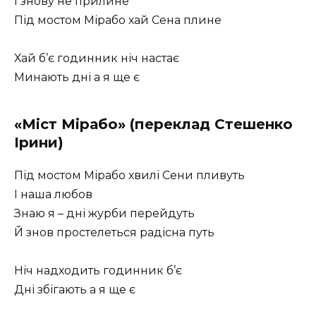
І знову не прилине
Під мостом Мірабо хай Сена плине
Хай б’є годинник ніч настає
Минають дні а я ще є
«Міст Мірабо» (переклад Стешенко
Ірини)
Під мостом Мірабо хвилі Сени пливуть
І наша любов
Знаю я – дні журби перейдуть
Й знов простелеться радісна путь
Ніч надходить годинник б’є
Дні збігають а я ще є