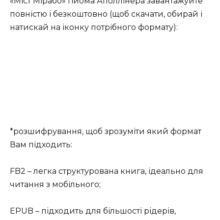
«Міст Мірабо» Гійома Аполлінера завантажуйте
повністю і безкоштовно (щоб скачати, обирай і
натискай на іконку потрібного формату):
*розшифрування, щоб зрозуміти який формат
Вам підходить:
FB2 – легка структурована книга, ідеально для
читання з мобільного;
EPUB – підходить для більшості рідерів,