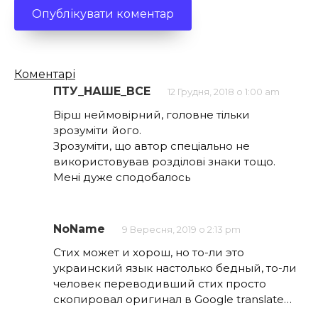
Кількість
Коментарі
коментарів
ПТУ_НАШЕ_ВСЕ
12 Грудня, 2018 о 1:00 am
Вірш неймовірний, головне тільки
зрозуміти його.
Зрозуміти, що автор спеціально не
використовував розділові знаки тощо.
Мені дуже сподобалось
NoName
9 Вересня, 2019 о 2:13 pm
Стих может и хорош, но то-ли это
украинский язык настолько бедный, то-ли
человек переводивший стих просто
скопировал оригинал в Google translate…