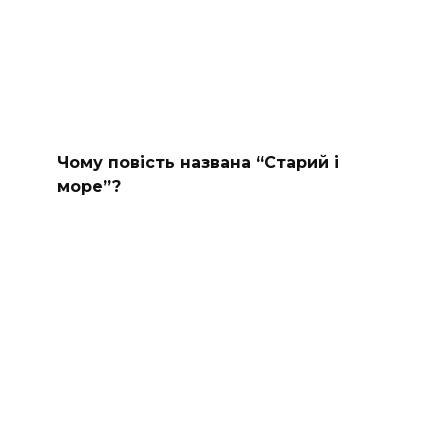
Чому повість названа “Старий і
море”?