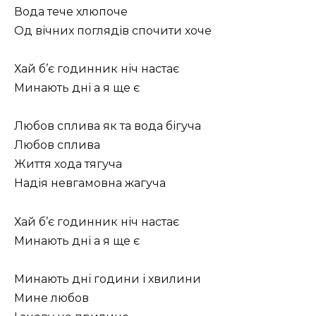
Вода тече хлюпоче
Од вічних поглядів спочити хоче
Хай б’є годинник ніч настає
Минають дні а я ще є
Любов сплива як та вода бігуча
Любов сплива
Життя хода тягуча
Надія невгамовна жагуча
Хай б’є годинник ніч настає
Минають дні а я ще є
Минають дні години і хвилини
Мине любов