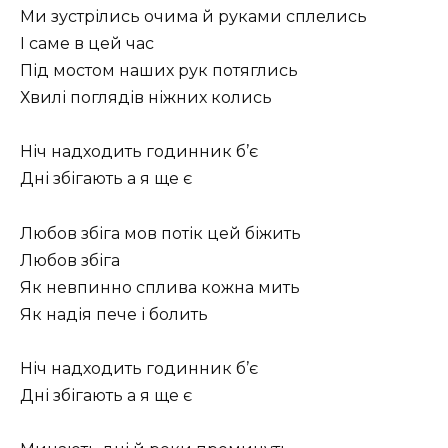
Ми зустрілись очима й руками сплелись
І саме в цей час
Під мостом наших рук потяглись
Хвилі поглядів ніжних колись
Ніч надходить годинник б’є
Дні збігають а я ще є
Любов збіга мов потік цей біжить
Любов збіга
Як невпинно сплива кожна мить
Як надія пече і болить
Ніч надходить годинник б’є
Дні збігають а я ще є