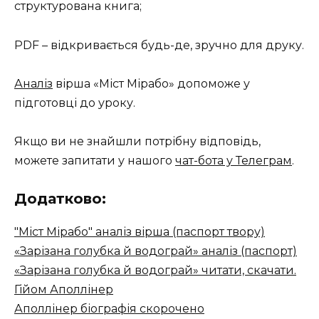
структурована книга;
PDF – відкривається будь-де, зручно для друку.
Аналіз
вірша «Міст Мірабо» допоможе у
підготовці до уроку.
Якщо ви не знайшли потрібну відповідь,
можете запитати у нашого
чат-бота у Телеграм
.
Додатково:
"Міст Мірабо" аналіз вірша (паспорт твору)
«Зарізана голубка й водограй» аналіз (паспорт)
«Зарізана голубка й водограй» читати, скачати.
Гійом Аполлінер
Аполлінер біографія скорочено