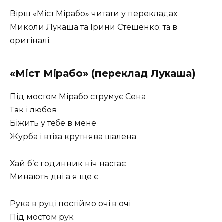
Вірш «Міст Мірабо» читати у перекладах
Миколи Лукаша та Ірини Стешенко; та в
оригіналі.
«Міст Мірабо» (переклад Лукаша)
Під мостом Мірабо струмує Сена
Так і любов
Біжить у тебе в мене
Журба і втіха крутнява шалена
Хай б’є годинник ніч настає
Минають дні а я ще є
Рука в руці постіймо очі в очі
Під мостом рук