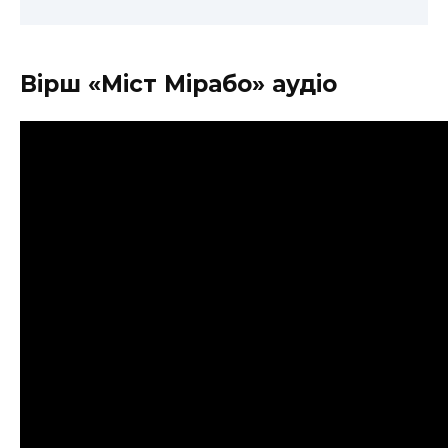
Вірш «Міст Мірабо» аудіо