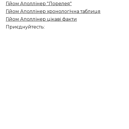
Гійом Аполлінер "Лорелея"
Гійом Аполлінер хронологічна таблиця
Гійом Аполлінер цікаві факти
Приєднуйтесть: