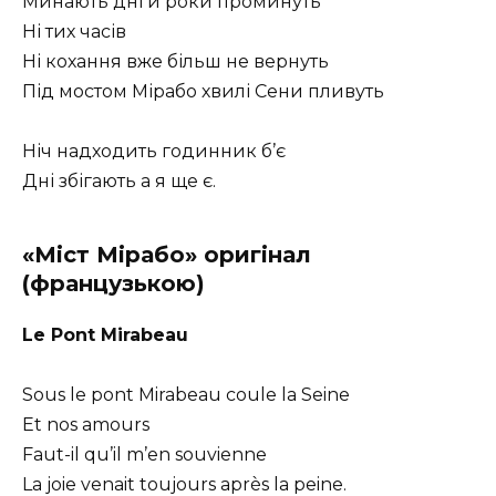
Минають дні й роки проминуть
Ні тих часів
Ні кохання вже більш не вернуть
Під мостом Мірабо хвилі Сени пливуть
Ніч надходить годинник б’є
Дні збігають а я ще є.
«Міст Мірабо» оригінал
(французькою)
Le Pont Mirabeau
Sous le pont Mirabeau coule la Seine
Et nos amours
Faut-il qu’il m’en souvienne
La joie venait toujours après la peine.