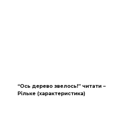
“Ось дерево звелось!” читати –
Рільке (характеристика)