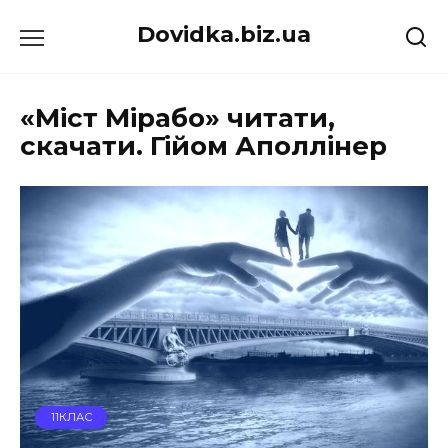
Перейти
Dovidka.biz.ua
до
вмісту
«Міст Мірабо» читати,
скачати. Гійом Аполлінер
11КЛАС