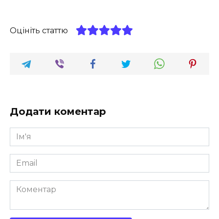
Оцініть статтю
Додати коментар
Ім'я
*
Email
*
Коментар