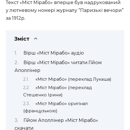
Текст «Міст Мірабо» вперше був надрукований
у лютневому номері журналу “Паризькі вечори”
за 1912р.
Зміст
Вірш «Міст Мірабо» аудіо
Вірш «Міст Мірабо» читати.Гійом
Аполлінер
«Міст Мірабо» (переклад Лукаша)
«Міст Мірабо» (переклад
Стешенко Ірини)
«Міст Мірабо» оригінал
(французькою)
Гійом Аполлінер «Міст Мірабо»
скачати