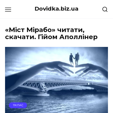
Перейти
Dovidka.biz.ua
до
вмісту
«Міст Мірабо» читати,
скачати. Гійом Аполлінер
11КЛАС