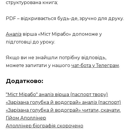
структурована книга;
PDF – відкривається будь-де, зручно для друку.
Аналіз
вірша «Міст Мірабо» допоможе у
підготовці до уроку.
Якщо ви не знайшли потрібну відповідь,
можете запитати у нашого
чат-бота у Телеграм
.
Додатково:
"Міст Мірабо" аналіз вірша (паспорт твору)
«Зарізана голубка й водограй» аналіз (паспорт)
«Зарізана голубка й водограй» читати, скачати.
Гійом Аполлінер
Аполлінер біографія скорочено