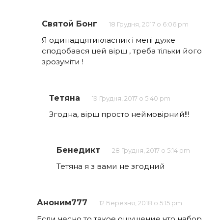
Святой Бонг
18 Грудня, 2017 о 6:06 pm
Я одинадцятикласник і мені дуже
сподобався цей вірш , треба тільки його
зрозуміти !
Тетяна
19 Грудня, 2017 о 5:40 pm
Згодна, вірш просто неймовірний!!!
Бенедикт
28 Грудня, 2017 о 5:14 pm
Тетяна я з вами не згодний
Аноним777
12 Березня, 2018 о 5:15 pm
Если чесно то такое ощущение что набор