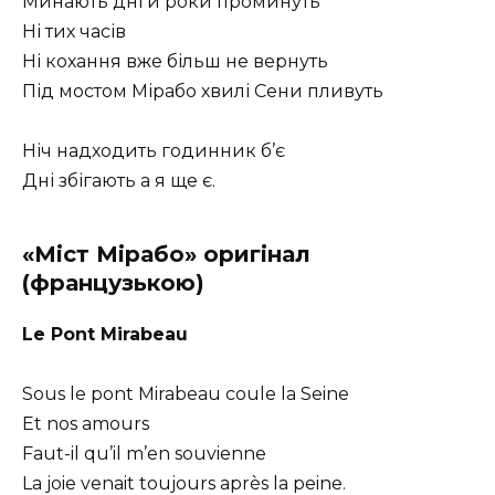
Минають дні й роки проминуть
Ні тих часів
Ні кохання вже більш не вернуть
Під мостом Мірабо хвилі Сени пливуть
Ніч надходить годинник б’є
Дні збігають а я ще є.
«Міст Мірабо» оригінал
(французькою)
Le Pont Mirabeau
Sous le pont Mirabeau coule la Seine
Et nos amours
Faut-il qu’il m’en souvienne
La joie venait toujours après la peine.