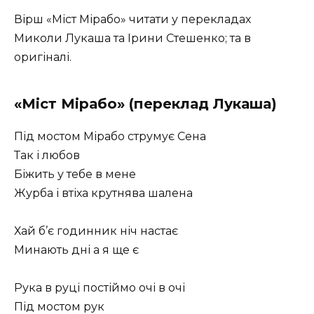
Вірш «Міст Мірабо» читати у перекладах
Миколи Лукаша та Ірини Стешенко; та в
оригіналі.
«Міст Мірабо» (переклад Лукаша)
Під мостом Мірабо струмує Сена
Так і любов
Біжить у тебе в мене
Журба і втіха крутнява шалена
Хай б’є годинник ніч настає
Минають дні а я ще є
Рука в руці постіймо очі в очі
Під мостом рук