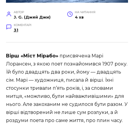
АВТОР
НА ЧИТАННЯ
J. G. (Джей Джи)
4 хв
КОМЕНТАРІ
31
Вірш «Міст Мірабо»
присвячена Марі
Лорансен, з якою поет познайомився 1907 року.
Їй було двадцять два роки, йому — двадцять
сім. Марі — художниця, писала й вірші. Їхні
стосунки тривали п’ять років, і, за словами
митця, «можливо, були найважливішими» для
нього. Але закоханим не судилося бути разом. У
вірші відтворений не лише сум розлуки, а й
роздуми поета про саме життя, про плин часу.