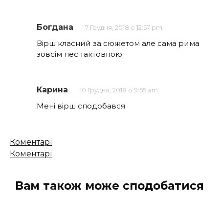
Богдана
7 Грудня, 2018 о 12:57 pm
Вірш класний за сюжетом але сама рима
зовсім неє тактовною
Карина
10 Грудня, 2018 о 9:55 am
Мені вірш сподобався
Кількість
Коментарі
коментарів
Коментарі
Вам також може сподобатися