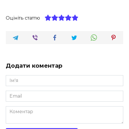
Оцініть статтю
Додати коментар
Ім'я
*
Email
*
Коментар