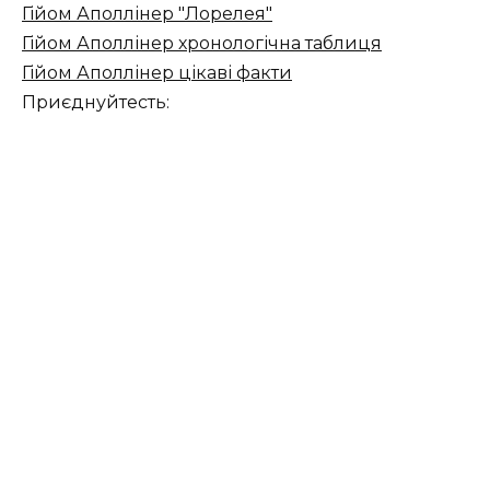
Гійом Аполлінер "Лорелея"
Гійом Аполлінер хронологічна таблиця
Гійом Аполлінер цікаві факти
Приєднуйтесть: