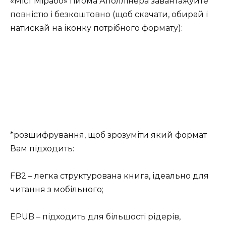
«Міст Мірабо» Гійома Аполлінера завантажуйте
повністю і безкоштовно (щоб скачати, обирай і
натискай на іконку потрібного формату):
*розшифрування, щоб зрозуміти який формат
Вам підходить:
FB2 – легка структурована книга, ідеально для
читання з мобільного;
EPUB – підходить для більшості рідерів,