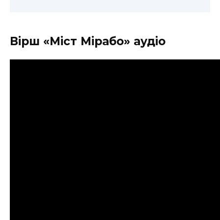
Вірш «Міст Мірабо» аудіо