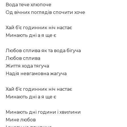
Вода тече хлюпоче
Од вічних поглядів спочити хоче
Хай б’є годинник ніч настає
Минають дні а я ще є
Любов сплива як та вода бігуча
Любов сплива
Життя хода тягуча
Надія невгамовна жагуча
Хай б’є годинник ніч настає
Минають дні а я ще є
Минають дні години і хвилини
Мине любов