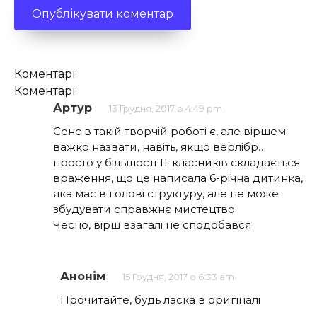
Кількість
Коментарі
коментарів
Коментарі
Артур
13 Грудня, 2017 о 4:49 pm
Сенс в такій творчій роботі є, але віршем
важко назвати, навіть, якщо верлібр…
просто у більшості 11-класників складається
враження, що це написала 6-річна дитинка,
яка має в голові структуру, але не може
збудувати справжнє мистецтво
Чесно, вірш взагалі не сподобався
Анонім
15 Грудня, 2017 о 6:33 am
Прочитайте, будь ласка в оригіналі