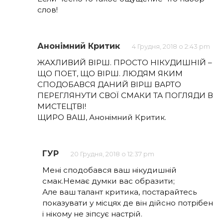
слов!
Анонімний Критик
4 Грудня, 2018 о 2:43 pm
ЖАХЛИВИЙ ВІРШ. ПРОСТО НІКУДИШНІЙ –
ЩО ПОЕТ, ЩО ВІРШ. ЛЮДЯМ ЯКИМ
СПОДОБАВСЯ ДАНИЙ ВІРШ ВАРТО
ПЕРЕГЛЯНУТИ СВОЇ СМАКИ ТА ПОГЛЯДИ В
МИСТЕЦТВІ!
ЩИРО ВАШ, Анонімний Критик.
ГУР
20 Грудня, 2018 о 12:37 pm
Мені сподобався ваш нікудишній
смак.Немає думки вас образити;
Але ваш талант критика, постарайтесь
показувати у місцях де він дійсно потрібен
і нікому не зіпсує настрій.