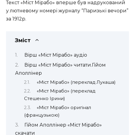
Текст «Міст Мірабо» вперше був надрукований
у лютневому номері журналу “Паризькі вечори”
за 1912р.
Зміст
Вірш «Міст Мірабо» аудіо
Вірш «Міст Мірабо» читати.Гійом
Аполлінер
«Міст Мірабо» (переклад Лукаша)
«Міст Мірабо» (переклад
Стешенко Ірини)
«Міст Мірабо» оригінал
(французькою)
Гійом Аполлінер «Міст Мірабо»
скачати