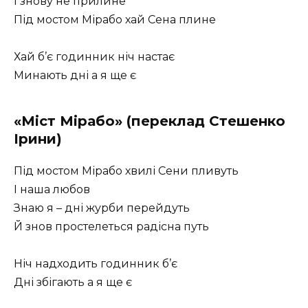
І знову не прилине
Під мостом Мірабо хай Сена плине
Хай б’є годинник ніч настає
Минають дні а я ще є
«Міст Мірабо» (переклад Стешенко
Ірини)
Під мостом Мірабо хвилі Сени пливуть
І наша любов
Знаю я – дні журби перейдуть
Й знов простелеться радісна путь
Ніч надходить годинник б’є
Дні збігають а я ще є