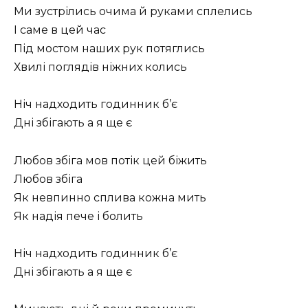
Ми зустрілись очима й руками сплелись
І саме в цей час
Під мостом наших рук потяглись
Хвилі поглядів ніжних колись
Ніч надходить годинник б’є
Дні збігають а я ще є
Любов збіга мов потік цей біжить
Любов збіга
Як невпинно сплива кожна мить
Як надія пече і болить
Ніч надходить годинник б’є
Дні збігають а я ще є