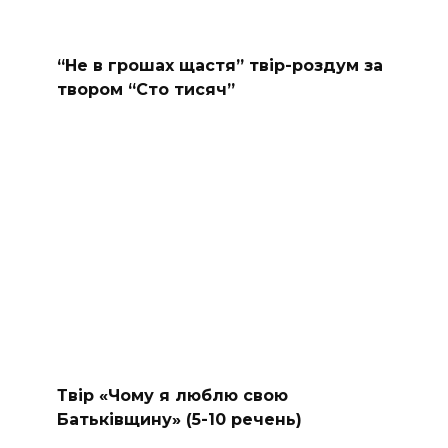
“Не в грошах щастя” твір-роздум за
твором “Сто тисяч”
Твір «Чому я люблю свою
Батьківщину» (5-10 речень)