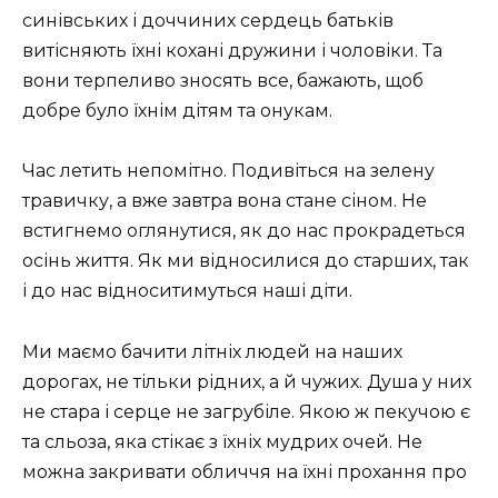
синівських і доччиних сердець батьків
витісняють їхні кохані дружини і чоловіки. Та
вони терпеливо зносять все, бажають, щоб
добре було їхнім дітям та онукам.
Час летить непомітно. Подивіться на зелену
травичку, а вже завтра вона стане сіном. Не
встигнемо оглянутися, як до нас прокрадеться
осінь життя. Як ми відносилися до старших, так
і до нас відноситимуться наші діти.
Ми маємо бачити літніх людей на наших
дорогах, не тільки рідних, а й чужих. Душа у них
не стара і серце не загрубіле. Якою ж пекучою є
та сльоза, яка стікає з їхніх мудрих очей. Не
можна закривати обличчя на їхні прохання про