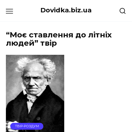
Перейти
Dovidka.biz.ua
до
вмісту
“Моє ставлення до літніх
людей” твір
ТВІР-РОЗДУМ