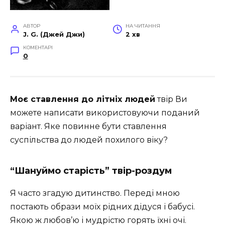
АВТОР
НА ЧИТАННЯ
J. G. (Джей Джи)
2 хв
КОМЕНТАРІ
0
Моє ставлення до літніх людей
твір Ви
можете написати використовуючи поданий
варіант. Яке повинне бути ставлення
суспільства до людей похилого віку?
“Шануймо старість” твір-роздум
Я часто згадую дитинство. Переді мною
постають образи моїх рідних дідуся і бабусі.
Якою ж любов’ю і мудрістю горять їхні очі.