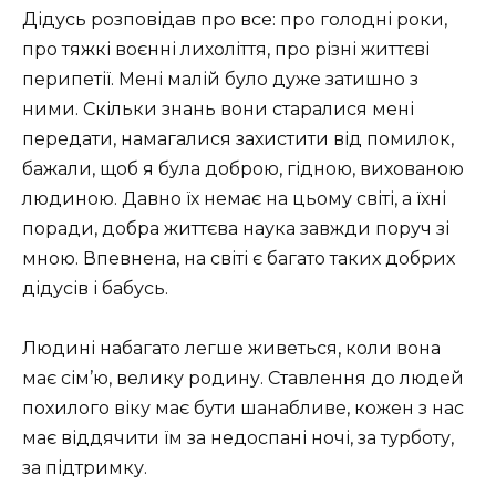
Дідусь розповідав про все: про голодні роки,
про тяжкі воєнні лихоліття, про різні життєві
перипетії. Мені малій було дуже затишно з
ними. Скільки знань вони старалися мені
передати, намагалися захистити від помилок,
бажали, щоб я була доброю, гідною, вихованою
людиною. Давно їх немає на цьому світі, а їхні
поради, добра життєва наука завжди поруч зі
мною. Впевнена, на світі є багато таких добрих
дідусів і бабусь.
Людині набагато легше живеться, коли вона
має сім’ю, велику родину. Ставлення до людей
похилого віку має бути шанабливе, кожен з нас
має віддячити їм за недоспані ночі, за турботу,
за підтримку.