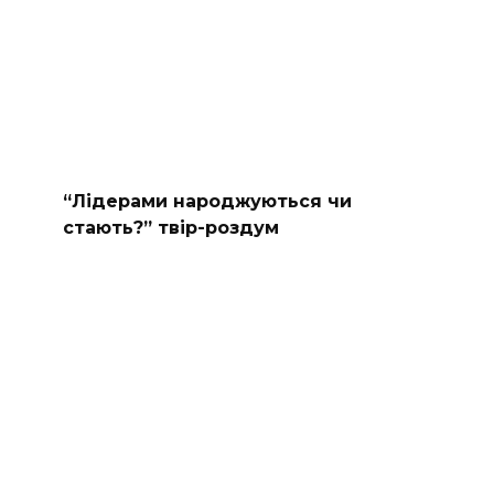
“Лідерами народжуються чи
стають?” твір-роздум