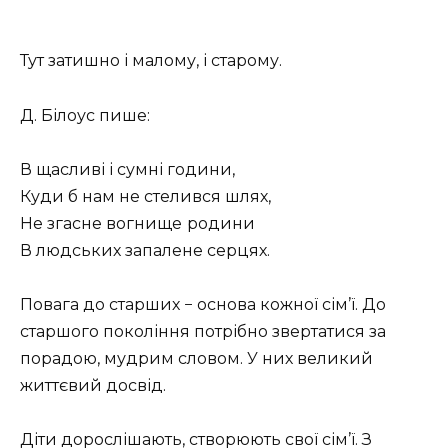
Тут затишно і малому, і старому.
Д. Білоус пише:
В щасливі і сумні години,
Куди б нам не стелився шлях,
Не згасне вогнище
родини
В людських запалене серцях.
Повага до старших − основа кожної сім’ї. До
старшого покоління потрібно звертатися за
порадою, мудрим словом. У них великий
життєвий досвід.
Діти дорослішають, створюють свої сім’ї. З