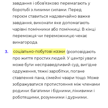
завдання і обов’язково перемагають у
боротьбі з лихими силами. Перед
героєм ставиться надзвичайно важке
завдання, виконати яке допомагають
чарівні помічники або помічниці. В кінці
переможця чи переможницю чекає
винагорода.
соціально-побутові
казки
(розповідають
про життя простих людей. У центрі уваги
може бути несправедливий суд, вигідне
одруження, тяжкі заробітки, погане
ставлення пана, сімейні чвари тощо. Може
зображуватися протистояння між членами
родини: багатими і бідними, лінивими і
роботящими, розумними і дурними..