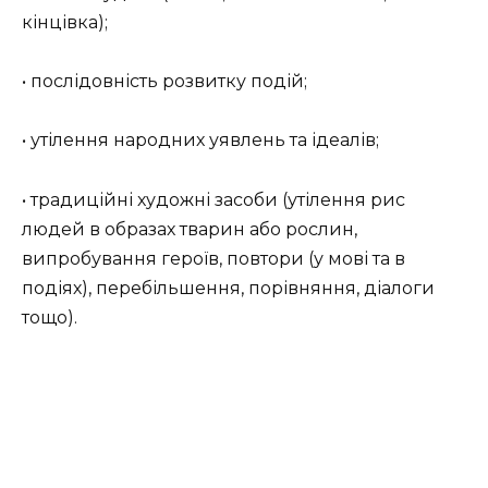
кінцівка);
• послідовність розвитку подій;
• утілення народних уявлень та ідеалів;
• традиційні художні засоби (утілення рис
людей в образах тварин або рослин,
випробування героїв, повтори (у мові та в
подіях), перебільшення, порівняння, діалоги
тощо).