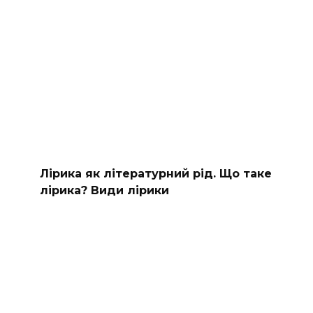
Лірика як літературний рід. Що таке
лірика? Види лірики