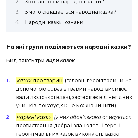
Хто є автором народної казки?
З чого складається народна казка?
Народні казки: ознаки
На які групи поділяються народні казки?
Виділяють три
види казок
:
казки
про тварин
(головні герої тварини. За
допомогою образів тварин народ висміює
вади людської вдачі, застерігає від негідних
учинків, показує, як не можна чинити).
чарівні
казки
(у них обов’язково описується
протистояння добра і зла. Головні герої і
героїні чарівних казок виконують важкі