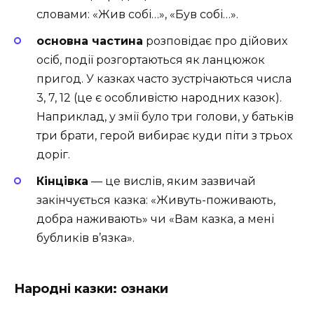
словами: «Жив собі…», «Був собі…».
основна частина
розповідає про дійових
осіб, події роз­гортаються як ланцюжок
пригод. У казках часто зустрічаються числа
3, 7, 12 (це є особливістю народних казок).
Наприклад, у змії було три голови, у батьків
три брати, герой вибирає куди піти з трьох
доріг.
Кінцівка
— це вислів, яким зазвичай
закінчуєть­ся казка: «Живуть-поживають,
добра наживають» чи «Вам казка, а мені
бубликів в’язка».
Народні казки: ознаки