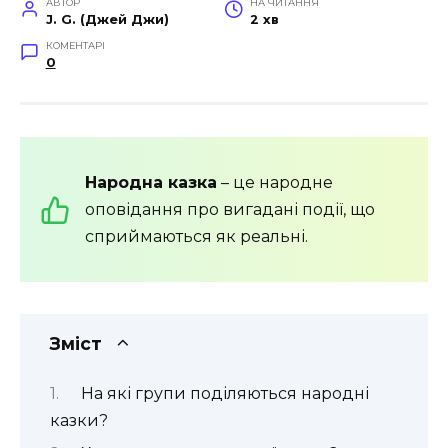
АВТОР
НА ЧИТАННЯ
J. G. (Джей Джи)
2 хв
КОМЕНТАРІ
0
Народна казка
– це народне
оповідання про вигадані події, що
сприймаються як реальні.
Зміст
На які групи поділяються народні
казки?