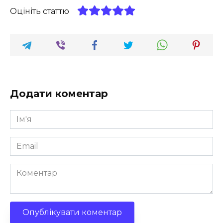
Оцініть статтю
Додати коментар
Ім'я
*
Email
*
Коментар