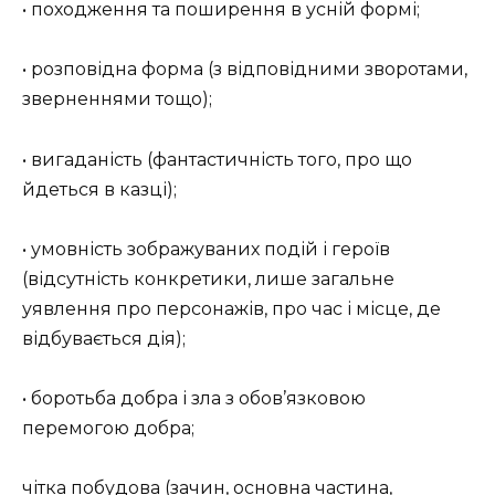
• походження та поширення в усній формі;
• розповідна форма (з відповідними зворотами,
зверненнями тощо);
• вигаданість (фантастичність того, про що
йдеться в казці);
• умовність зображуваних подій і героїв
(відсутність конкретики, лише загальне
уявлення про персонажів, про час і місце, де
відбувається дія);
• боротьба добра і зла з обов’язковою
перемогою добра;
чітка побудова (зачин, основна частина,