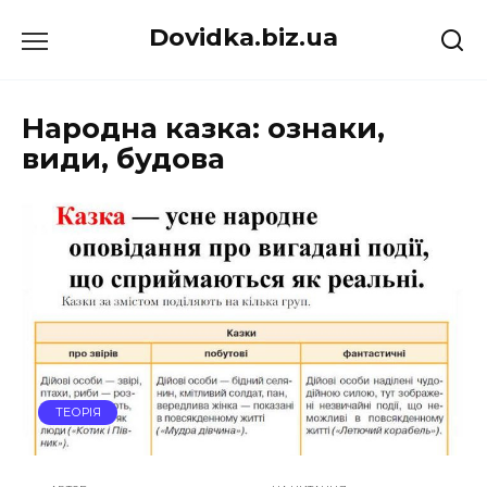
Перейти
Dovidka.biz.ua
до
вмісту
Народна казка: ознаки,
види, будова
ТЕОРІЯ