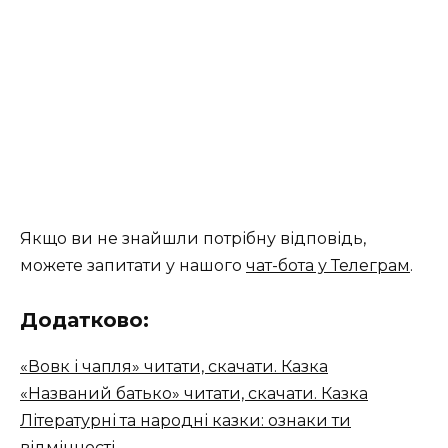
Якщо ви не знайшли потрібну відповідь,
можете запитати у нашого
чат-бота у Телеграм
.
Додатково:
«Вовк і чапля» читати, скачати. Казка
«Названий батько» читати, скачати. Казка
Літературні та народні казки: ознаки ти
відмінності