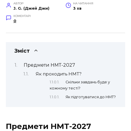
АВТОР
НА ЧИТАННЯ
J. G. (Джей Джи)
3 хв
КОМЕНТАРІ
0
Зміст
Предмети НМТ-2027
Як проходить НМТ?
Скільки завдань буде у
кожному тесті?
Як підготуватися до НМТ?
Предмети НМТ-2027