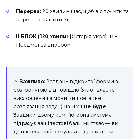
Перерва:
20 хвилин (час, щоб відпочити та
перезавантажитися)
II БЛОК (120 хвилин):
Історія України +
Предмет за вибором
⚠️
Важливо:
Завдань відкритої форми з
розгорнутою відповіддю (як-от власне
висловлення з мови чи поетапне
розв’язання задач) на НМТ
не буде
.
Завдяки цьому комп’ютерна система
підрахує ваші тестові бали миттєво — ви
дізнаєтеся свій результат одразу після