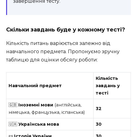
завершення тесту.
Скільки завдань буде у кожному тесті?
Кількість питань варіюється залежно від
навчального предмета. Пропонуємо зручну
таблицю для оцінки обсягу роботи:
Кількість
Навчальний предмет
завдань у
тесті
🇬🇧
Іноземні мови
(англійська,
32
німецька, французька, іспанська)
🇺🇦
Українська мова
30
📜
Історія України
30