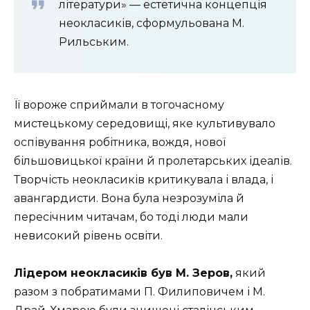
літератури» — естетична концепція
неокласиків, сформульована М.
Рильським.
Її вороже сприймали в тогочасному
мистецькому середовищі, яке культивувало
оспівування робітника, вождя, нової
більшовицької країни й пролетарських ідеалів.
Творчість неокласиків критикувала і влада, і
авангардисти. Вона була незрозуміла й
пересічним читачам, бо тоді люди мали
невисокий рівень освіти.
Лідером неокласиків був М. Зеров,
який
разом з побратимами П. Филиповичем і М.