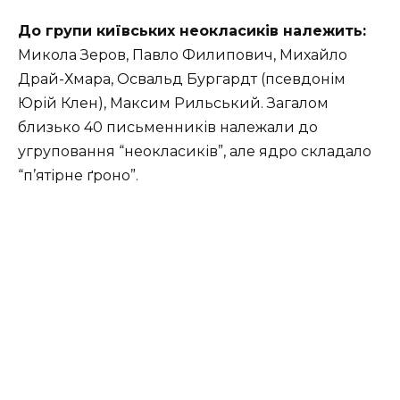
До групи київських неокласиків належить
:
Микола Зеров, Павло Филипович, Михайло
Драй-Хмара, Освальд Бургардт (псевдонім
Юрій Клен), Максим Рильський. Загалом
близько 40 письменників належали до
угруповання “неокласиків”, але ядро складало
“п’ятірне ґроно”.