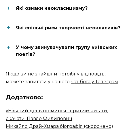
Які ознаки неокласицизму?
Які спільні риси творчості неокласиків?
У чому звинувачували групу київських
поетів?
Якщо ви не знайшли потрібну відповідь,
можете запитати у нашого
чат-бота у Телеграм
.
Додатково:
«Білявий день втомився і притих» читати,
скачати. Павло Филипович
Михайло Драй-Хмара біографія (скорочено)