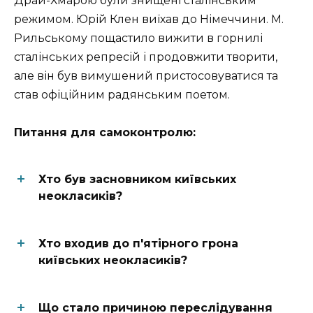
Драй-Хмарою були знищені сталінським
режимом. Юрій Клен виїхав до Німеччини. М.
Рильському пощастило вижити в горнилі
сталінських репресій і продовжити творити,
але він був вимушений пристосовуватися та
став офіційним радянським поетом.
Питання для самоконтролю:
Хто був засновником київських
неокласиків?
Хто входив до п'ятірного грона
київських неокласиків?
Що стало причиною переслідування