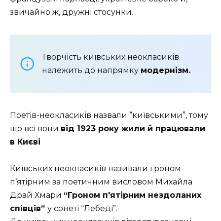
звичайно ж, дружні стосунки.
Творчість київських неокласиків
належить до напрямку
модернізм.
Поетів-неокласиків назвали “київськими”, тому
що всі вони
від 1923 року жили й працювали
в Києві
Київських неокласиків називали гроном
п’ятірним за поетичним висловом Михайла
Драй Хмари
“Гроном п′ятірним нездоланих
співців”
у сонеті “Лебеді”.