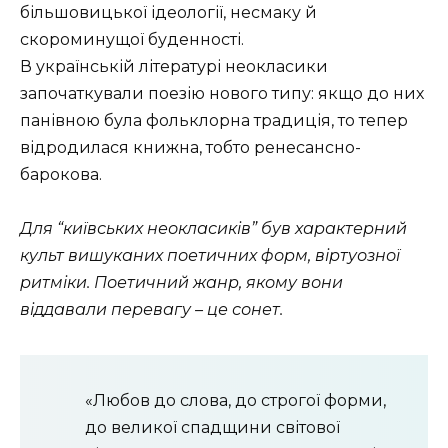
більшовицької ідеології, несмаку й
скороминущої буденності.
В українській літературі неокласики
започаткували поезію нового типу: якщо до них
панівною була фольклорна традиція, то тепер
відродилася книжна, тобто ренесансно-
барокова.
Для “київських неокласиків” був характерний
культ вишуканих поетичних форм, віртуозної
ритміки. Поетичний жанр, якому вони
віддавали перевагу – це сонет.
«Любов до слова, до строгої форми,
до великої спадщини світової