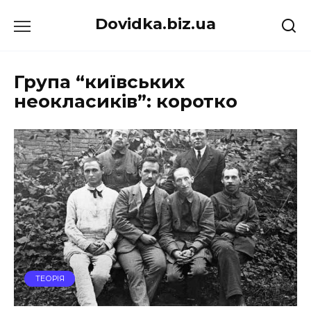
Перейти
Dovidka.biz.ua
до
вмісту
Група “київських
неокласиків”: коротко
ТЕОРІЯ