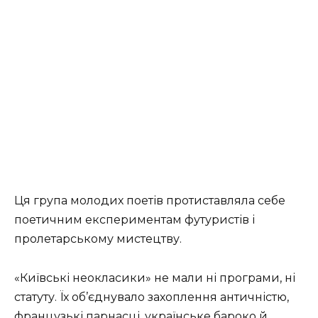
Ця група молодих поетів протиставляла себе
поетичним експериментам футуристів і
пролетарському мистецтву.
«Київські неокласики» не мали ні програми, ні
статуту. Їх об’єднувало захоплення античністю,
французькі парнасці, українське бароко й,