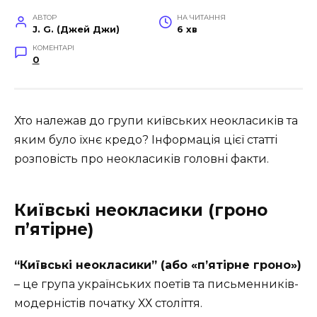
АВТОР
НА ЧИТАННЯ
J. G. (Джей Джи)
6 хв
КОМЕНТАРІ
0
Хто належав до групи київських неокласиків та
яким було їхнє кредо? Інформація цієї статті
розповість про неокласиків головні факти.
Київські неокласики (гроно
п’ятірне)
“Київські неокласики” (або «п’ятірне гроно»)
– це група українських поетів та письменників-
модерністів початку ХХ століття.