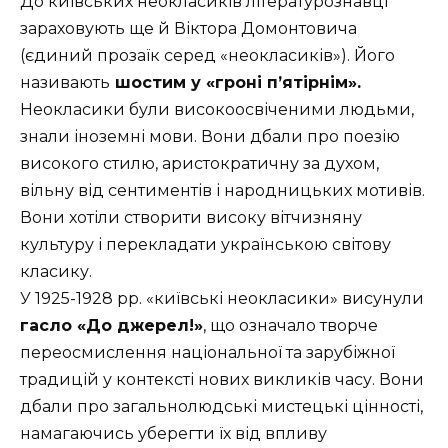
До київських неокласиків літературознавці
зараховують ще й Віктора Домонтовича
(
єдиний прозаїк серед «неокласиків»)
. Його
називають
шостим у «гроні п’ятірнім».
Неокласики були високоосвіченими людьми,
знали іноземні мови. Вони дбали про поезію
високого стилю, аристократичну за духом,
вільну від сентиментів і народницьких мотивів.
Вони хотіли створити високу вітчизняну
культуру і перекладати українською світову
класику.
У 1925-1928 рр. «київські неокласики» висунули
гасло «До джерел!»
, що означало творче
переосмислення національної та зарубіжної
традицій у контексті нових викликів часу. Вони
дбали про загальнолюдські мистецькі цінності,
намагаючись уберегти їх від впливу