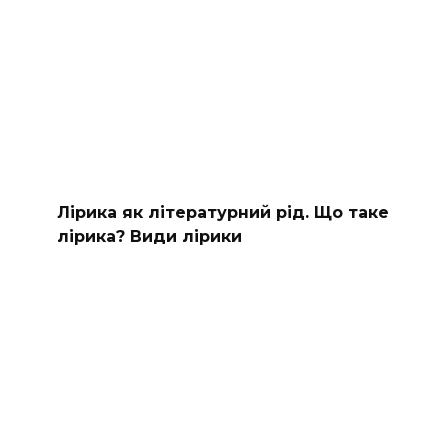
Лірика як літературний рід. Що таке
лірика? Види лірики