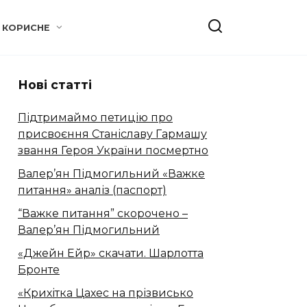
КОРИСНЕ
Нові статті
Підтримаймо петицію про
присвоєння Станіславу Гармашу
звання Героя України посмертно
Валер’ян Підмогильний «Важке
питання» аналіз (паспорт)
“Важке питання” скорочено –
Валер’ян Підмогильний
«Джейн Ейр» скачати. Шарлотта
Бронте
«Крихітка Цахес на прізвисько