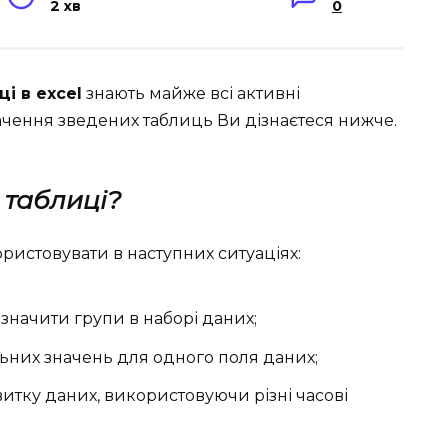
2 хв
0
і в excel
знають майже всі активні
ачення зведених таблиць Ви дізнаєтеся нижче.
 таблиці?
ристовувати в наступних ситуаціях:
изначити групи в наборі даних;
ьних значень для одного поля даних;
витку даних, використовуючи різні часові