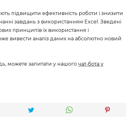
яють підвищити ефективність роботи і знизити
анні завдань з використанням Excel. Зведені
зових принципів їх використання і
е вивести аналіз даних на абсолютно новий
дь, можете запитати у нашого
чат-бота у