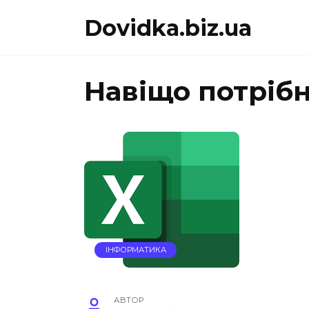
Перейти
Dovidka.biz.ua
до
вмісту
Навіщо потрібн
ІНФОРМАТИКА
АВТОР