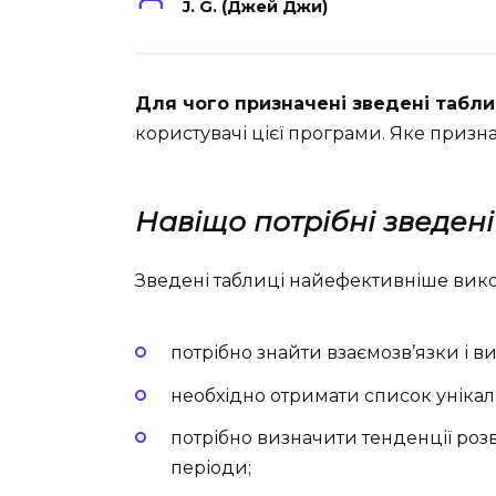
J. G. (Джей Джи)
Для чого призначені зведені таблиц
користувачі цієї програми. Яке призн
Навіщо потрібні зведені
Зведені таблиці найефективніше вико
потрібно знайти взаємозв’язки і в
необхідно отримати список унікал
потрібно визначити тенденції роз
періоди;