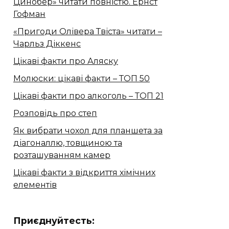
Цинобер» читати повністю. Ернст
Гофман
«Пригоди Олівера Твіста» читати –
Чарльз Діккенс
Цікаві факти про Аляску
Молюски: цікаві факти – ТОП 50
Цікаві факти про алкоголь – ТОП 21
Розповідь про степ
Як вибрати чохол для планшета за
діагоналлю, товщиною та
розташуванням камер
Цікаві факти з відкриття хімічних
елементів
Приєднуйтесть: