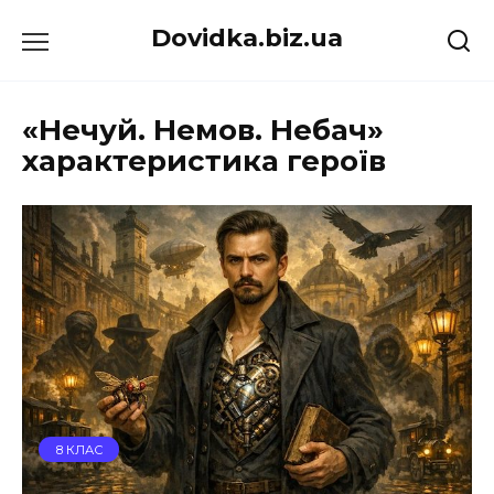
Перейти
Dovidka.biz.ua
до
вмісту
«Нечуй. Немов. Небач»
характеристика героїв
8 КЛАС