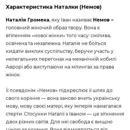
Характеристика Наталки (Немов)
Наталія Громека
, яку Іван називає
Немов –
головний жіночий образ твору. Вона є
втіленням «нової жінки» того часу: смілива,
освічена та незалежна. Наталія не боїться
кидати виклик суспільству, беручи участь у
нелегальних перегонах на механічній кобилі
Аврорі або виступаючи на мітингах за права
жінок.
Її псевдонім «Немов» підкреслює її шлях до
свого коріння — вона заново вчить українську
мову, мову своєї матері, яку імперія намагалася
стерти. Стосунки Наталії з Іваном — це зіткнення
двох різних світів. Для неї свобода є вищою
ціною за кохання. Вона відмовляється від