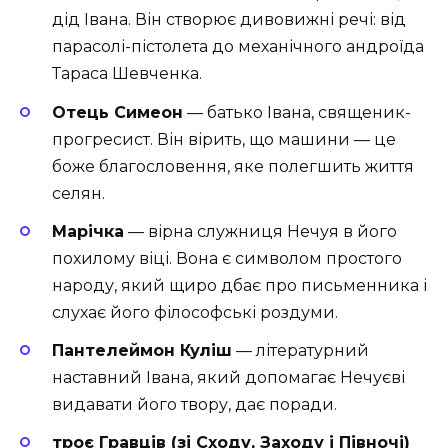
дід Івана. Він створює дивовижні речі: від
парасолі-пістолета до механічного андроїда
Тараса Шевченка.
Отець Симеон
— батько Івана, священик-
прогресист. Він вірить, що машини — це
боже благословення, яке полегшить життя
селян.
Марічка
— вірна служниця Нечуя в його
похилому віці. Вона є символом простого
народу, який щиро дбає про письменника і
слухає його філософські роздуми.
Пантелеймон Куліш
— літературний
наставний Івана, який допомагає Нечуєві
видавати його твору, дає поради.
троє Гравців (зі Сходу, Заходу і Півночі)