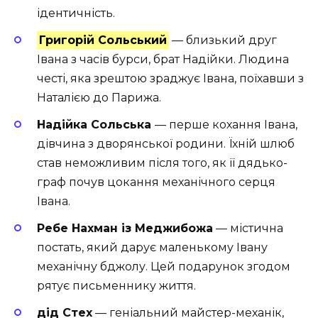
ідентичність.
Григорій Сольський
— близький друг
Івана з часів бурси, брат Надійки. Людина
честі, яка зрештою зраджує Івана, поїхавши з
Наталією до Парижа.
Надійка Сольська
— перше кохання Івана,
дівчина з дворянської родини. Їхній шлюб
став неможливим після того, як її дядько-
граф почув цокання механічного серця
Івана.
Ребе Нахман із Меджибожа
— містична
постать, який дарує маленькому Івану
механічну бджолу. Цей подарунок згодом
рятує письменнику життя.
дід Стех
— геніальний майстер-механік,