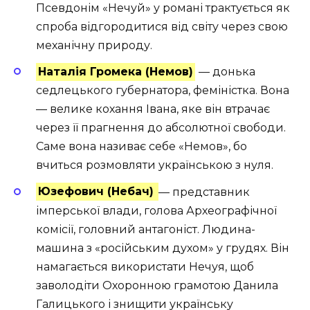
Псевдонім «Нечуй» у романі трактується як
спроба відгородитися від світу через свою
механічну природу.
Наталія Громека (Немов)
— донька
седлецького губернатора, феміністка. Вона
— велике кохання Івана, яке він втрачає
через її прагнення до абсолютної свободи.
Саме вона називає себе «Немов», бо
вчиться розмовляти українською з нуля.
Юзефович (Небач)
— представник
імперської влади, голова Археографічної
комісії, головний антагоніст. Людина-
машина з «російським духом» у грудях. Він
намагається використати Нечуя, щоб
заволодіти Охоронною грамотою Данила
Галицького і знищити українську