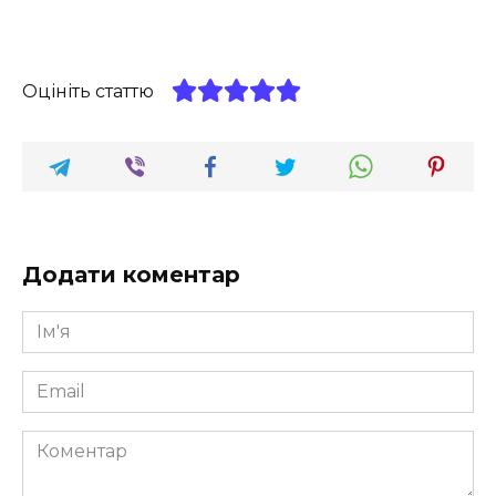
Оцініть статтю
Додати коментар
Ім'я
*
Email
*
Коментар