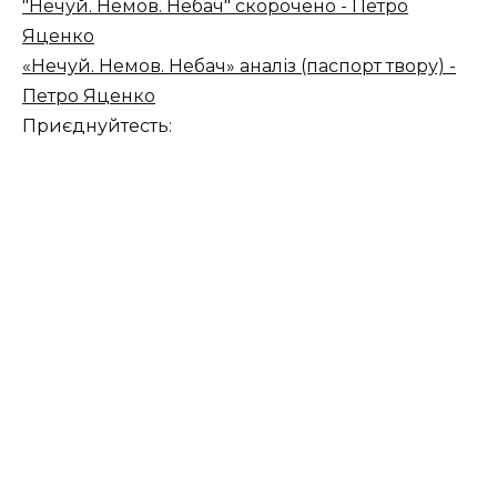
"Нечуй. Немов. Небач" скорочено - Петро
Яценко
«Нечуй. Немов. Небач» аналіз (паспорт твору) -
Петро Яценко
Приєднуйтесть: