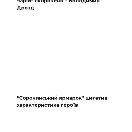
“Ирій” скорочено – Володимир
Дрозд
“Сорочинський ярмарок” цитатна
характеристика героїв