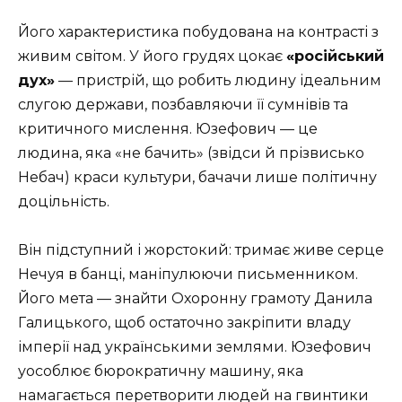
Його характеристика побудована на контрасті з
живим світом. У його грудях цокає
«російський
дух»
— пристрій, що робить людину ідеальним
слугою держави, позбавляючи її сумнівів та
критичного мислення. Юзефович — це
людина, яка «не бачить» (звідси й прізвисько
Небач) краси культури, бачачи лише політичну
доцільність.
Він підступний і жорстокий: тримає живе серце
Нечуя в банці, маніпулюючи письменником.
Його мета — знайти Охоронну грамоту Данила
Галицького, щоб остаточно закріпити владу
імперії над українськими землями. Юзефович
уособлює бюрократичну машину, яка
намагається перетворити людей на гвинтики