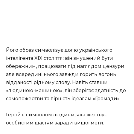
Його образ символізує долю українського
інтелігента XIX століття: він змушений бути
обережним, працювати під наглядом цензури,
але всередині нього завжди горить вогонь
відданості рідному слову. Навіть ставши
«людиною-машиною», він зберігає здатність до
самопожертви та вірність ідеалам «Громади».
Герой є символом людини, яка жертвує
особистим щастям заради вищої мети.