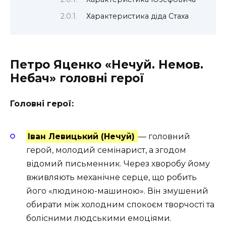
Характеристика діда Стаха
Петро Яценко «Нечуй. Немов.
Небач» головні герої
Головні герої:
Іван Левицький (Нечуй)
— головний
герой, молодий семінарист, а згодом
відомий письменник. Через хворобу йому
вживляють механічне серце, що робить
його «людиною-машиною». Він змушений
обирати між холодним спокоєм творчості та
болісними людськими емоціями.