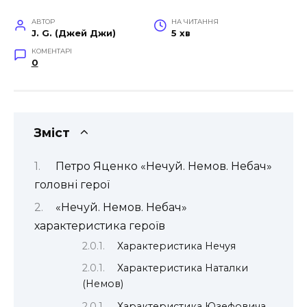
АВТОР
НА ЧИТАННЯ
J. G. (Джей Джи)
5 хв
КОМЕНТАРІ
0
Зміст
Петро Яценко «Нечуй. Немов. Небач»
головні герої
«Нечуй. Немов. Небач»
характеристика героїв
Характеристика Нечуя
Характеристика Наталки
(Немов)
Характеристика Юзефовича