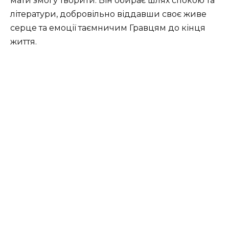
мати змогу творити. Він обирає шлях спокою та
літератури, добровільно віддавши своє живе
серце та емоції таємничим Гравцям до кінця
життя.