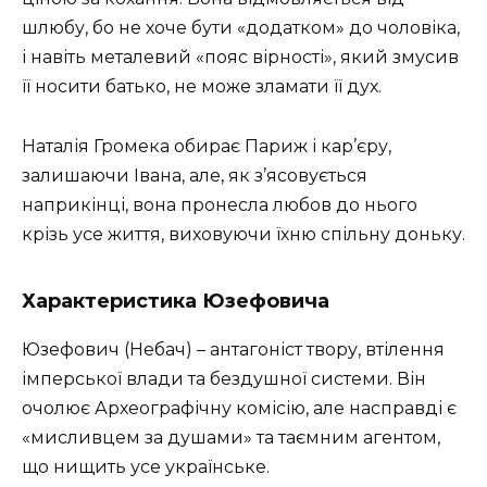
шлюбу, бо не хоче бути «додатком» до чоловіка,
і навіть металевий «пояс вірності», який змусив
її носити батько, не може зламати її дух.
Наталія Громека обирає Париж і кар’єру,
залишаючи Івана, але, як з’ясовується
наприкінці, вона пронесла любов до нього
крізь усе життя, виховуючи їхню спільну доньку.
Характеристика Юзефовича
Юзефович (Небач) – антагоніст твору, втілення
імперської влади та бездушної системи. Він
очолює Археографічну комісію, але насправді є
«мисливцем за душами» та таємним агентом,
що нищить усе українське.