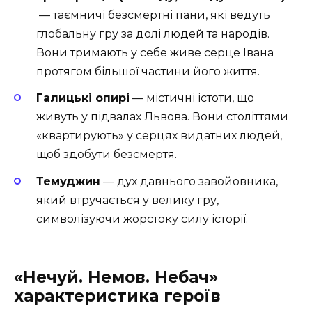
— таємничі безсмертні пани, які ведуть
глобальну гру за долі людей та народів.
Вони тримають у себе живе серце Івана
протягом більшої частини його життя.
Галицькі опирі
— містичні істоти, що
живуть у підвалах Львова. Вони століттями
«квартирують» у серцях видатних людей,
щоб здобути безсмертя.
Темуджин
— дух давнього завойовника,
який втручається у велику гру,
символізуючи жорстоку силу історії.
«Нечуй. Немов. Небач»
характеристика героїв