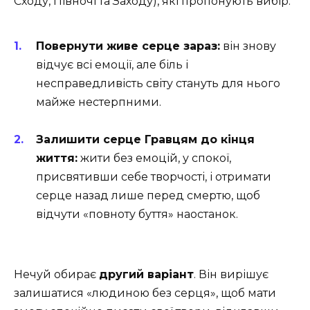
Сходу, Півночі та Заходу), які пропонують вибір:
Повернути живе серце зараз:
він знову
відчує всі емоції, але біль і
несправедливість світу стануть для нього
майже нестерпними.
Залишити серце Гравцям до кінця
життя:
жити без емоцій, у спокої,
присвятивши себе творчості, і отримати
серце назад лише перед смертю, щоб
відчути «повноту буття» наостанок.
Нечуй обирає
другий варіант
. Він вирішує
залишатися «людиною без серця», щоб мати