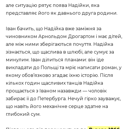
але ситуацію рятує поява Надійки, яка
представляє його як давнього друга родини.
Іван бачить, що Надійка вже заміжня за
чиновником Арнольдом Дрогартом і має дітей,
але між ними зберігаються почуття. Надійка
зізнається, що щаслива в шлюбі, але сумує за
минулим. Іван ділиться планами: він їде
викладати до Польщі та мріє написати роман, у
якому обов’язково згадає їхню історію. Після
кількох годин щасливих танців Надійка
прощається з Іваном назавжди — чоловік
забирає її до Петербурга. Нечуй гірко зауважує,
що навіть його механічне серце здатне на
глибокий сум.