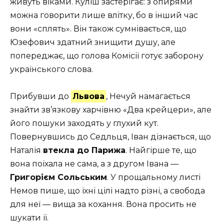
живуть віками. Куліш застерігає: з опирями
можна говорити лише влітку, бо в інший час
вони «сплять». Він також сумнівається, що
Юзефович здатний знищити душу, але
попереджає, що голова Комісії готує заборону
українського слова.
Прибувши до
Львова
, Нечуй намагається
знайти зв’язкову харчівню «Два крейцери», але
його пошуки заходять у глухий кут.
Повернувшись до Седльця, Іван дізнається, що
Наталія
втекла до Парижа
. Найгірше те, що
вона поїхала не сама, а з другом Івана —
Григорієм Сольським
. У прощальному листі
Немов пише, що їхні цілі надто різні, а свобода
для неї — вища за кохання. Вона просить не
шукати її.