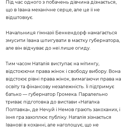
Під час одного з побачень дівчина дізнається,
що в Івана механічне серце, але це її не
відштовхує.
Начальниця гімназії Бенкендорф намагається
змусити Івана шпигувати в маєтку губернатора,
але він відчуває до неї лише огиду.
Тим часом Наталія виступає на мітингу,
відстоюючи права жінок і свободу вибору. Вона
відстоює рівні права жінок, вимагаючи права на
освіту та фінансову незалежність. Її підтримує
батько — губернатор Громека. Паралельно
триває підготовка до вистави «Наталка
Полтавка», де Нечуй і Немов грають закоханих, і
їхня гра захоплює публіку. Наталія зізнається
Іванові в коханні, але наголошує, що не