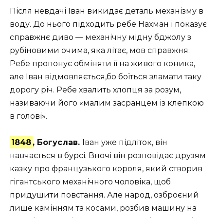
Після невдачі Іван викидає деталь механізму в
воду. До нього підходить ребе Нахман і показує
справжнє диво — механічну мідну бджолу з
рубіновими очима, яка літає, мов справжня.
Ребе пропонує обміняти її на живого коника,
але Іван відмовляється,бо боїться зламати таку
дорогу річ. Ребе хвалить хлопця за розум,
називаючи його «малим засранцем із клепкою
в голові».
1848
, Богуслав.
Іван уже підліток, він
навчається в бурсі. Вночі він розповідає друзям
казку про французького короля, який створив
гігантського механічного чоловіка, щоб
придушити повстання. Але народ, озброєний
лише камінням та косами, розбив машину на