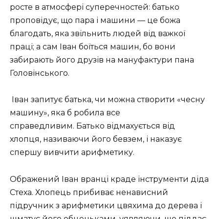
росте в атмосфері суперечностей: батько
проповідує, що пара і машини — це божа
благодать, яка звільнить людей від важкої
праці; а сам Іван боїться машин, бо вони
забирають його друзів на мануфактури пана
Головінського.
Іван запитує батька,
чи можна створити «чесну
машину»,
яка б робила все
справедливим.
Батько відмахується від
хлопця,
називаючи його бевзем,
і наказує
спершу вивчити арифметику.
Ображений Іван вранці краде інструменти діда
Стеха.
Хлопець прибиває ненависний
підручник з арифметики цвяхима до дерева і
шматує його обценьками,
уявляючи,
що піддає