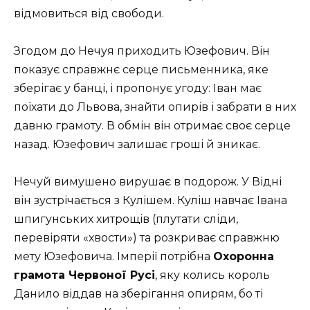
відмовиться від свободи.
Згодом до Нечуя приходить Юзефович. Він
показує справжнє серце письменника, яке
зберігає у банці, і пропонує угоду: Іван має
поїхати до Львова, знайти опирів і забрати в них
давню грамоту. В обмін він отримає своє серце
назад. Юзефович залишає гроші й зникає.
Нечуй вимушено вирушає в подорож. У Відні
він зустрічається з Кулішем. Куліш навчає Івана
шпигунських хитрощів (плутати сліди,
перевіряти «хвости») та розкриває справжню
мету Юзефовича. Імперії потрібна
Охоронна
грамота Червоної Русі
, яку колись король
Данило віддав на зберігання опирям, бо ті