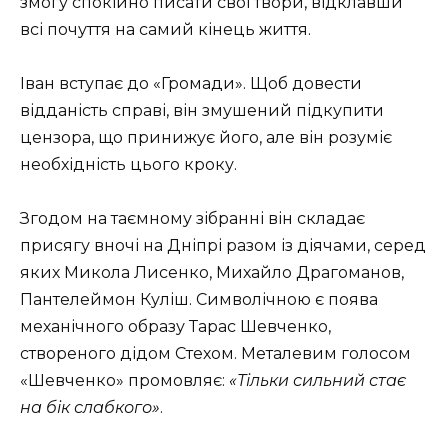
змогу спокійно писати свої твори, відклавши
всі почуття на самий кінець життя.
Іван вступає до «Громади». Щоб довести
відданість справі, він змушений підкупити
цензора, що принижує його, але він розуміє
необхідність цього кроку.
Згодом на таємному зібранні він складає
присягу вночі на Дніпрі разом із діячами, серед
яких
Микола Лисенко
,
Михайло Драгоманов
,
Пантелеймон Куліш
. Символічною є поява
механічного образу
Тарас Шевченко
,
створеного дідом Стехом. Металевим голосом
«Шевченко» промовляє:
«Тільки сильний стає
на бік слабкого»
.