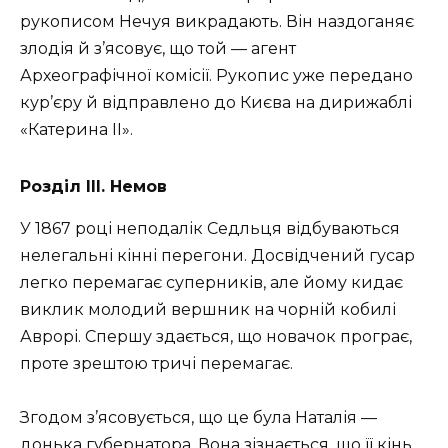
рукописом Нечуя викрадають. Він наздоганяє
злодія й з’ясовує, що той — агент
Археографічної комісії. Рукопис уже передано
кур’єру й відправлено до Києва на дирижаблі
«Катерина II».
Розділ III. Немов
У 1867 році неподалік Седльця відбуваються
нелегальні кінні перегони. Досвідчений гусар
легко перемагає суперників, але йому кидає
виклик молодий вершник на чорній кобилі
Аврорі. Спершу здається, що новачок програє,
проте зрештою тричі перемагає.
Згодом з’ясовується, що це була Наталія —
донька губернатора. Вона зізнається, що її кінь