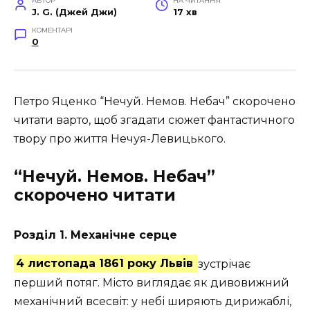
АВТОР
НА ЧИТАННЯ
J. G. (Джей Джи)
17 хв
КОМЕНТАРІ
0
Петро Яценко “Нечуй. Немов. Небач” скорочено
читати варто, щоб згадати сюжет фантастичного
твору про життя Нечуя-Левицького.
“Нечуй. Немов. Небач”
скорочено читати
Розділ 1. Механічне серце
4 листопада 1861 року Львів
зустрічає
перший потяг. Місто виглядає як дивовижний
механічний всесвіт: у небі ширяють дирижаблі,