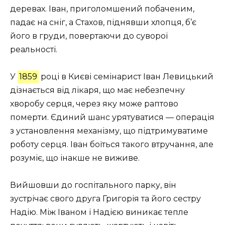
деревах. Іван, приголомшений побаченим,
падає на сніг, а Стахов, піднявши хлопця, б’є
його в груди, повертаючи до суворої
реальності.
У
1859
році в Києві семінарист Іван Левицький
дізнається від лікаря, що має небезпечну
хворобу серця, через яку може раптово
померти. Єдиний шанс урятуватися — операція
з установлення механізму, що підтримуватиме
роботу серця. Іван боїться такого втручання, але
розуміє, що інакше не виживе.
Вийшовши до госпітального парку, він
зустрічає свого друга Григорія та його сестру
Надію. Між Іваном і Надією виникає тепле