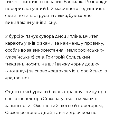
тисячі гвинтиків і повалив Бастилію. Розповідь
перериває гучний бій масивного годинника,
який починає трусити ліжка, буквально
викидаючи учнів зі сну.
У бурсі ж панує сувора дисципліна. Вчителі
карають учнів різками за найменшу провину,
особливо за використання «малоросійських»
(українських) слів. Григорій Сольський
тиждень носить на шиї важку чорну дошку
(«нотатку») за слово «радо» замість російського
«радостно».
Однієї ночі бурсаки бачать страшну істину про
свого інспектора Стахова: у нього механічні
залізні ноги. Охоплений люттю й перегаром,
Стахов розганяє дітей, гатячи дрючком по