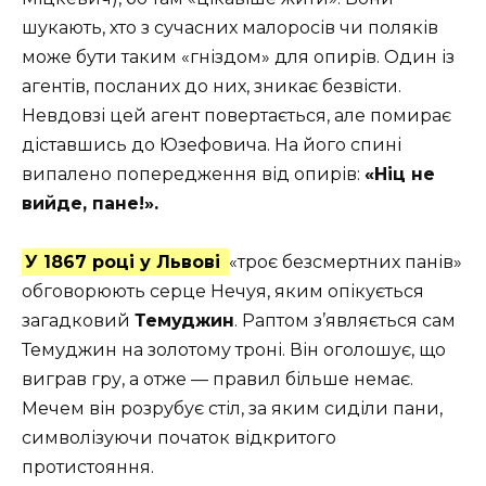
шукають, хто з сучасних малоросів чи поляків
може бути таким «гніздом» для опирів. Один із
агентів, посланих до них, зникає безвісти.
Невдовзі цей агент повертається, але помирає
діставшись до Юзефовича. На його спині
випалено попередження від опирів:
«Ніц не
вийде, пане!».
У 1867 році у Львові
«троє безсмертних панів»
обговорюють серце Нечуя, яким опікується
загадковий
Темуджин
. Раптом з’являється сам
Темуджин на золотому троні. Він оголошує, що
виграв гру, а отже — правил більше немає.
Мечем він розрубує стіл, за яким сиділи пани,
символізуючи початок відкритого
протистояння.