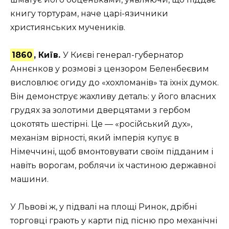
книгу тортурам,
наче царі-язичники
християнських мучеників.
1860
, Київ.
У Києві генерал-губернатор
Аннєнков у розмові з цензором Беленбеєвим
висловлює огиду до «хохломанів» та їхніх думок.
Він демонструє жахливу деталь: у його власних
грудях за золотими дверцятами з гербом
цокотять шестірні. Це — «російський дух»,
механізм вірності, який імперія купує в
Німеччині, щоб вмонтовувати своїм підданим і
навіть ворогам, роблячи їх частиною державної
машини.
У Львові ж, у підвалі на площі Ринок, дрібні
торговці грають у карти під пісню про механічні