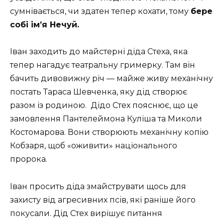
сумнівається, чи здатен тепер кохати, тому
бере
собі ім’я Нечуй.
Іван заходить до майстерні діда Стеха, яка
тепер нагадує театральну гримерку. Там він
бачить дивовижну річ — майже живу механічну
постать Тараса Шевченка, яку дід створює
разом із родиною. Дідо Стех пояснює, що це
замовлення Пантелеймона Куліша та Миколи
Костомарова. Вони створюють механічну копію
Кобзаря, щоб «оживити» національного
пророка.
Іван просить діда змайструвати щось для
захисту від агресивних псів, які раніше його
покусали. Дід Стех вирішує питання