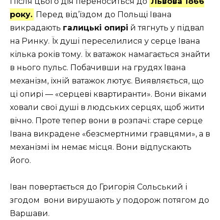
Після цього дія переноситься до
Львова 1866
року.
Перед від’їздом до Польщі Івана
викрадають
галицькі опирі
й тягнуть у підвал
на Ринку. Їх душі переселилися у серце Івана
кілька років тому. Їх ватажок намагається знайти
в нього пульс. Побачивши на грудях Івана
механізм, їхній ватажок лютує. Виявляється, що
ці опирі — «серцеві квартиранти». Вони віками
ховали свої душі в людських серцях, щоб жити
вічно. Проте тепер вони в розпачі: старе серце
Івана викрадене «безсмертними гравцями», а в
механізмі їм немає місця. Вони відпускають
його.
Іван повертається до Григорія Сольський і
згодом вони вирушають у подорож потягом до
Варшави.