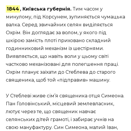
1844
, Київська губернія.
Тим часом у
минулому, під Корсунем, зупиняється чумацька
валка. Серед звичайних селян виділяється
Охрім. Він доглядає за волом, у якого під
шкірою замість плоті приховано складний
годинниковий механізм із шестірнями.
Виявляється, що навіть воли у цьому світі
частково механізовані для полегшення праці.
Охрім планує заїхати до Стеблева до старого
священика, щоб той «підправив» машину.
У Стеблеві живе сім’я священика отця Симеона.
Пан Головінський, місцевий землевласник,
лютує через те, що священик навчає
селянських дітей грамоті, і забирає учнів на
свою мануфактуру. Син Симеона, малий Іван,