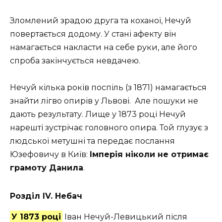
Зломлений зрадою друга та коханої, Нечуй
повертається додому. У стані афекту він
намагається накласти на себе руки, але його
спроба закінчується невдачею.
Нечуй кілька років поспіль (з 1871) намагається
знайти лігво опирів у Львові. Але пошуки не
дають результату. Лище у 1873 році Нечуй
нарешті зустрічає головного опира. Той глузує з
людської метушні та передає послання
Юзефовичу в Київ:
Імперія ніколи не отримає
грамоту Данила
.
Розділ IV. Небач
У 1873 році
Іван Нечуй-Левицький
після