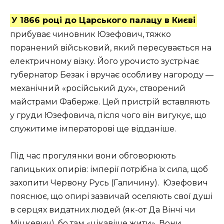
У 1866 році до Царського палацу в Києві
прибуває чиновник Юзефович, тяжко
поранений військовий, який пересувається на
електричному візку. Його урочисто зустрічає
губернатор Безак і вручає особливу нагороду —
механічний «російський дух», створений
майстрами Фаберже. Цей пристрій вставляють
у груди Юзефовича, після чого він вигукує, що
служитиме імператорові ще відданіше.
Під час прогулянки вони обговорюють
галицьких опирів: імперії потрібна їх сила, щоб
захопити Червону Русь (Галичину). Юзефович
пояснює, що опирі зазвичай оселяють свої душі
в серцях видатних людей (як-от Да Вінчі чи
Міцкевич), бо там «цікавіше жити». Вони