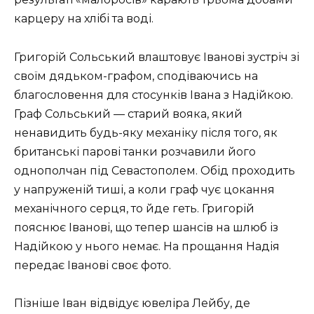
карцеру на хлібі та воді.
Григорій Сольський влаштовує Іванові зустріч зі
своїм дядьком-графом, сподіваючись на
благословення для стосунків Івана з Надійкою.
Граф Сольський — старий вояка, який
ненавидить будь-яку механіку після того, як
британські парові танки розчавили його
однополчан під Севастополем. Обід проходить
у напруженій тиші, а коли граф чує цокання
механічного серця, то йде геть. Григорій
пояснює Іванові, що тепер шансів на шлюб із
Надійкою у нього немає. На прощання Надія
передає Іванові своє фото.
Пізніше Іван відвідує ювеліра Лейбу, де