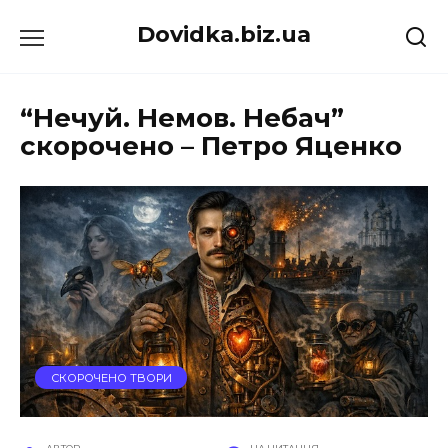
Перейти
Dovidka.biz.ua
до
вмісту
“Нечуй. Немов. Небач”
скорочено – Петро Яценко
СКОРОЧЕНО ТВОРИ