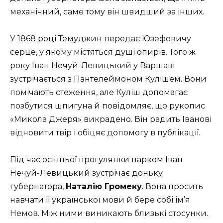
механічний, саме тому він швидший за інших.
У 1868 році Темуджин передає Юзефовичу
серце, у якому містяться душі опирів. Того ж
року
Іван Нечуй-Левицький
у Варшаві
зустрічається з
Пантелеймоном Кулішем
. Вони
помічають стеження, але Куліш допомагає
позбутися шпигуна й повідомляє, що рукопис
«Микола Джеря» викрадено. Він радить Іванові
відновити твір і обіцяє допомогу в публікації.
Під час осінньої прогулянки парком Іван
Нечуй-Левицький зустрічає доньку
губернатора,
Наталію Громеку
. Вона просить
навчати її української мови й бере собі ім’я
Немов. Між ними виникають близькі стосунки.