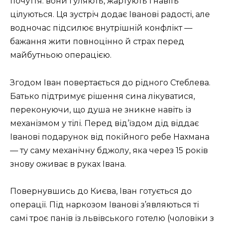
почуття: вони гуляють, жартують і навіть
цілуються. Ця зустріч додає Іванові радості, але
водночас підсилює внутрішній конфлікт —
бажання жити повноцінно й страх перед
майбутньою операцією.
Згодом Іван повертається до рідного Стеблева.
Батько підтримує рішення сина лікуватися,
переконуючи, що душа не зникне навіть із
механізмом у тілі. Перед від’їздом дід віддає
Іванові подарунок від покійного ребе Нахмана
— ту саму механічну бджолу, яка через 15 років
знову оживає в руках Івана.
Повернувшись до Києва, Іван готується до
операції. Під наркозом Іванові з’являються ті
самі троє панів із львівського готелю (чоловіки з