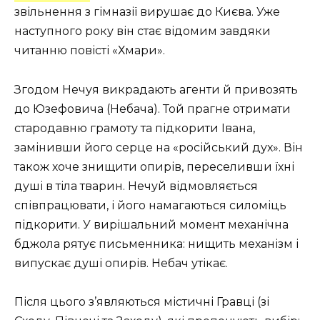
звільнення з гімназії вирушає до Києва. Уже
наступного року він стає відомим завдяки
читанню повісті «Хмари».
Згодом Нечуя викрадають агенти й привозять
до Юзефовича (Небача). Той прагне отримати
стародавню грамоту та підкорити Івана,
замінивши його серце на «російський дух». Він
також хоче знищити опирів, переселивши їхні
душі в тіла тварин. Нечуй відмовляється
співпрацювати, і його намагаються силоміць
підкорити. У вирішальний момент механічна
бджола рятує письменника: нищить механізм і
випускає душі опирів. Небач утікає.
Після цього з’являються містичні Гравці (зі