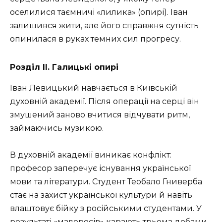
оселилися таємничі «лилика» (опирі). Іван
залишився жити, але його справжня сутність
опинилася в руках темних сил прогресу.
Розділ ІI. Галицькі опирі
Іван Левицький навчається в Київській
духовній академії. Після операції на серці він
змушений заново вчитися відчувати ритм,
займаючись музикою.
В духовній академії виникає конфлікт:
професор заперечує існування української
мови та літератури. Студент Теобало Гниверба
стає на захист української культури й навіть
влаштовує бійку з російськими студентами. У
результаті «малоросів» карають трьома добами