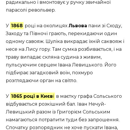
радикально і вмонтовує у ручку звичайної
парасолі револьвер.
У
1868
році на околицях
Львова
пани зі Сходу,
Заходу та Півночі грають, перекидаючи один
одному савояж. Шуліка викрадає їхній саквояж і
несе на Лису гору. Там сумка розбивається, і на
траву випадає скляна судина з живим,
пульсуючим серцем Івана Левицького. Його
підбирає загадковий воїн, похмуро
розглядаючи орган на світло.
У
1865 році в Києв
і
в маєтку графа Сольського
відбувається розкішний бал. Іван Нечуй-
Левицький разом із Григорієм Сольським
намагаються потрапити туди без запрошення.
Спочатку розпорядник не хоче пускати Івана,