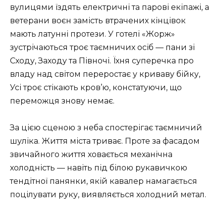
вулицями їздять електричні та парові екіпажі, а
ветерани воєн замість втрачених кінцівок
мають латунні протези. У готелі «Жорж»
зустрічаються троє таємничих осіб — пани зі
Сходу, Заходу та Півночі. Їхня суперечка про
владу над світом переростає у криваву бійку,
Усі троє стікають кров’ю, констатуючи, що
переможця знову немає.
За цією сценою з неба спостерігає таємничий
шуліка. Життя міста триває. Проте за фасадом
звичайного життя ховається механічна
холодність — навіть під білою рукавичкою
тендітної панянки, якій кавалер намагається
поцілувати руку, виявляється холодний метал.