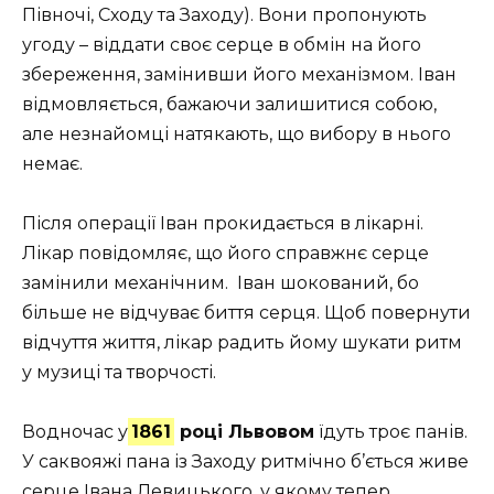
Півночі, Сходу та Заходу). Вони пропонують
угоду – віддати своє серце в обмін на його
збереження, замінивши його механізмом. Іван
відмовляється, бажаючи залишитися собою,
але незнайомці натякають, що вибору в нього
немає.
Після операції Іван прокидається в лікарні.
Лікар повідомляє, що його справжнє серце
замінили механічним. Іван шокований, бо
більше не відчуває биття серця. Щоб повернути
відчуття життя, лікар радить йому шукати ритм
у музиці та творчості.
Водночас у
1861
році Львовом
їдуть троє панів.
У саквояжі пана із Заходу ритмічно б’ється живе
серце Івана Левицького, у якому тепер