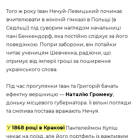
Того ж року Іван Нечуй-Левицький починає
вчителювати в жіночій гімназії в Польщі (в
Седльці) під суворим наглядом начальниці
пані Бенкендорф, яка постійно слідкує за його
поведінкою. Попри заборони, він потайки
читає ученицям Шевченка, радіючи, що
отримує від імперії гроші за поширення
українського слова.
Під час прогулянки Іван та Григорій бачать
ефектну вершницю —
Наталію Громеку
,
доньку місцевого губернатора. Її вільні погляди
та смілива постава вражають Нечуя.
У
1868 році в Кракові
Пантелеймон Куліш
чекає на поїзд, але його портфель із важливим