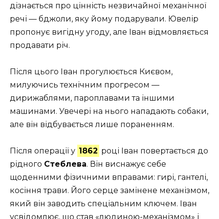
дізнається про цінність незвичайної механічної
речі — бджоли, яку йому подарували. Ювелір
пропонує вигідну угоду, але Іван відмовляється
продавати річ.
Після цього Іван прогулюється Києвом,
милуючись технічним прогресом —
дирижаблями, пароплавами та іншими
машинами. Увечері на нього нападають собаки,
але він відбувається лише пораненням.
Після операції у
1862
році Іван повертається до
рідного
Стеблева
. Він виснажує себе
щоденними фізичними вправами: гирі, гантелі,
косіння трави. Його серце замінене механізмом,
який він заводить спеціальним ключем. Іван
усвідомлює, що став «людиною-механізмом» і