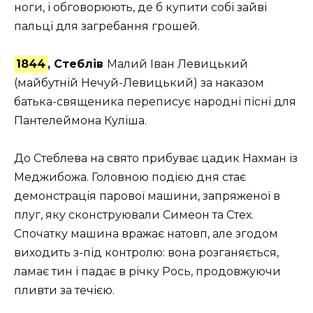
ноги, і обговорюють, де б купити собі зайві
пальці для загребання грошей.
1844
, Стеблів
Малий Іван Левицький
(майбутній Нечуй-Левицький) за наказом
батька-священика переписує народні пісні для
Пантелеймона Куліша.
До Стеблева на свято прибуває цадик Нахман із
Меджибожа. Головною подією дня стає
демонстрація парової машини, запряженої в
плуг, яку сконструювали Симеон та Стех.
Спочатку машина вражає натовп, але згодом
виходить з-під контролю: вона розганяється,
ламає тин і падає в річку Рось, продовжуючи
пливти за течією.