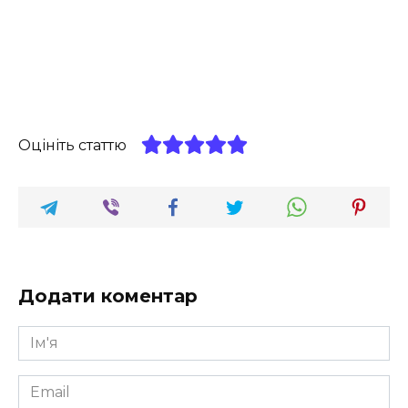
Оцініть статтю
Додати коментар
Ім'я
*
Email
*