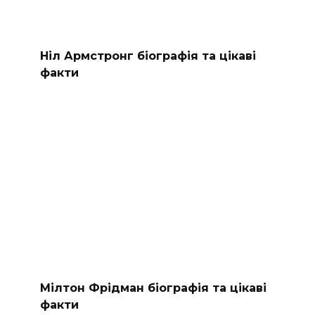
Ніл Армстронг біографія та цікаві
факти
Мілтон Фрідман біографія та цікаві
факти