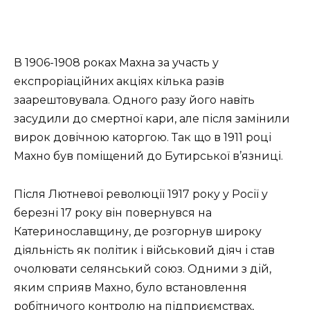
В 1906-1908 роках Махна за участь у
експроріаційних акціях кілька разів
заарештовувала. Одного разу його навіть
засудили до смертної кари, але після замінили
вирок довічною каторгою. Так що в 1911 році
Махно був поміщений до Бутирської в’язниці.
Після Лютневої революції 1917 року у Росії у
березні 17 року він повернувся на
Катеринославщину, де розгорнув широку
діяльність як політик і військовий діяч і став
очолювати селянський союз. Одними з дій,
яким сприяв Махно, було встановлення
робітничого контролю на підприємствах,