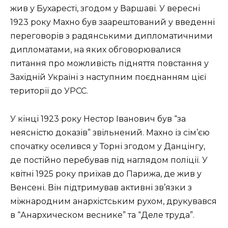
жив у Бухаресті, згодом у Варшаві. У вересні
1923 року Махно був заарештований у введенні
переговорів з радянськими дипломатичними
дипломатами, на яких обговорювалися
питання про можливість підняття повстання у
Західній Україні з наступним поєднанням цієї
території до УРСС.
У кінці 1923 року Нестор Іванович був “за
неясністю доказів” звільнений. Махно із сім’єю
спочатку оселився у Торні згодом у Данцінгу,
де постійно перебував під наглядом поліції. У
квітні 1925 року приїхав до Парижа, де жив у
Венсені. Він підтримував активні зв’язки з
міжнародним анархістським рухом, друкувався
в “Анархическом веснике” та “Деле труда”.