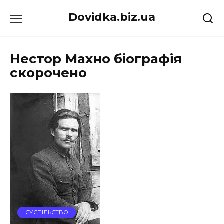
Перейти
Dovidka.biz.ua
до
вмісту
Нестор Махно біографія
скорочено
СУСПІЛЬСТВО