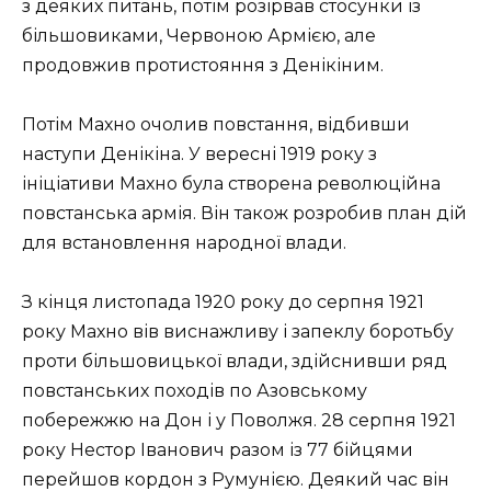
з деяких питань, потім розірвав стосунки із
більшовиками, Червоною Армією, але
продовжив протистояння з Денікіним.
Потім Махно очолив повстання, відбивши
наступи Денікіна. У вересні 1919 року з
ініціативи Махно була створена революційна
повстанська армія. Він також розробив план дій
для встановлення народної влади.
З кінця листопада 1920 року до серпня 1921
року Махно вів виснажливу і запеклу боротьбу
проти більшовицької влади, здійснивши ряд
повстанських походів по Азовському
побережжю на Дон і у Поволжя. 28 серпня 1921
року Нестор Іванович разом із 77 бійцями
перейшов кордон з Румунією. Деякий час він