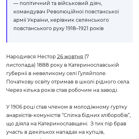
— політичний та військовий діяч,
командувач Революційної повстанської
армії України, керівник селянського
повстанського руху 1918–1921 років
Народився Нестор
26 жовтня
(7
листопада) 1888 року в Катеринославській
губернії в невеликому селі Гуляйполе.
Початкову освіту отримав в школі рідного села.
Через кілька років став робочим на заводі.
У 1906 році став членом в молодіжному гуртку
анархістів-комуністів “Спілка бідних хліборобів”,
що діяла на Катеринославщені. З тих пір брав
участь в декількох нападах на купців,