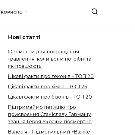
КОРИСНЕ
Нові статті
Ферменти для покращення
травлення: коли вони потрібні та
як працюють
Цікаві факти про геконів – ТОП 20
Цікаві факти про хімію – ТОП 25
Цікаві факти про бізонів – ТОП 20
Підтримаймо петицію про
присвоєння Станіславу Гармашу
звання Героя України посмертно
Валер’ян Підмогильний «Важке