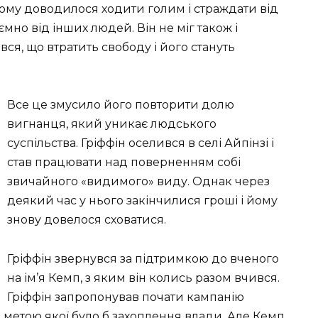
йому доводилося ходити голим і страждати від
ємно від інших людей. Він не міг також і
ся, що втратить свободу і його стануть
Все це змусило його повторити долю
вигнанця, який уникає людського
суспільства. Гріффін оселився в селі Айпінзі і
став працювати над поверненням собі
звичайного «видимого» виду. Однак через
деякий час у нього закінчилися гроші і йому
знову довелося сховатися.
Гріффін звернувся за підтримкою до вченого
на ім’я Кемп, з яким він колись разом вчився.
Гріффін запропонував почати кампанію
 метою якої було б захоплення влади. Але Кемп