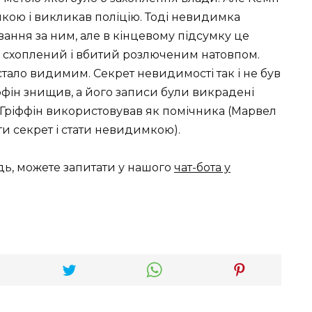
кою і викликав поліцію. Тоді невидимка
вання за ним, але в кінцевому підсумку це
ув схоплений і вбитий розлюченим натовпом.
 стало видимим. Секрет невидимості так і не був
ффін знищив, а його записи були викрадені
Гріффін використовував як помічника (Марвел
ти секрет і стати невидимкою).
дь, можете запитати у нашого
чат-бота у