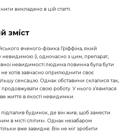
ниги викладено в цій статті.
й зміст
йського вченого-фізика Гріффіна, який
невидимою (і, одночасно з цим, препарат,
овної невидимості людина повинна була бути
ін не хотів завчасно оприлюднити своє
більшу сенсацію. Однак обставини склалися так,
г продовжувати свою роботу. У нього з’явилася
ове життя в якості невидимки.
 підпалив будинок, де він жив, щоб замести
ячим в місті сліпих». Однак незабаром
ільки вже завидне. Він не міг зробити