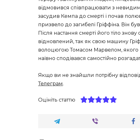
відмовився співпрацювати з невидим
засудив Кемпа до смерті і почав полю
призвело до загибелі Гріффіна. Він б
Після настання смерті його тіло знову
відновлений, так як свою машину Грі
волоцюгою Томасом Марвелом, якого 
наївно сподівався самостійно розгада
Якщо ви не знайшли потрібну відпові
Телеграм
.
Оцініть статтю