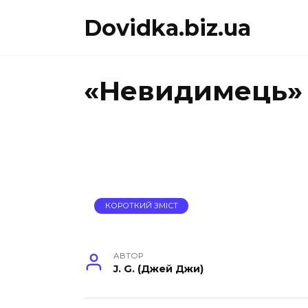
Перейти
Dovidka.biz.ua
до
вмісту
«Невидимець» 
КОРОТКИЙ ЗМІСТ
АВТОР
J. G. (Джей Джи)