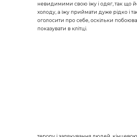
невидимими свою їжу і одяг, так що 
холоду, а їжу приймати дуже рідко і та
оголосити про себе, оскільки побоював
показувати в клітці.
терору і залякування людей, кінцевою