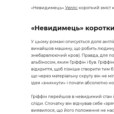
«Невидимець»
Уеллс
короткий зміст к
«Невидимець» коротки
У цьому романі описується доля англі
винайшов машину, що робить людину 
знебарвлюючий кров). Правда, для п
альбіносом, яким Гріффін і був. Гріфф
відкриття, щоб пізніше створити тим 
що через матеріальну скруту він не мі
ідея «зникнути» і почати абсолютно н
Гріффін перейшов в невидимий стан і
сліди. Спочатку він відчував себе «зр
виявилося, що його положення не наст