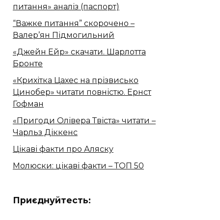
питання» аналіз (паспорт)
“Важке питання” скорочено –
Валер’ян Підмогильний
«Джейн Ейр» скачати. Шарлотта
Бронте
«Крихітка Цахес на прізвисько
Цинобер» читати повністю. Ернст
Гофман
«Пригоди Олівера Твіста» читати –
Чарльз Діккенс
Цікаві факти про Аляску
Молюски: цікаві факти – ТОП 50
Приєднуйтесть: