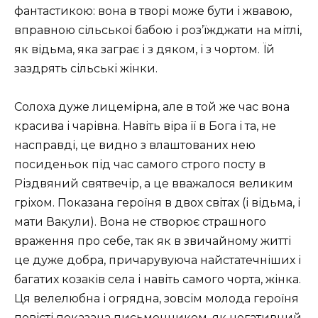
фантастикою: вона в творі може бути і жвавою,
вправною сільської бабою і роз’їжджати на мітлі,
як відьма, яка заграє і з дяком, і з чортом. Їй
заздрять сільські жінки.
Солоха дуже лицемірна, але в той же час вона
красива і чарівна. Навіть віра її в Бога і та, не
насправді, це видно з влаштованих нею
посиденьок під час самого строго посту в
Різдвяний святвечір, а це вважалося великим
гріхом. Показана героїня в двох світах (і відьма, і
мати Вакули). Вона не створює страшного
враження про себе, так як в звичайному житті
це дуже добра, причарувуюча найстатечніших і
багатих козаків села і навіть самого чорта, жінка.
Ця велелюбна і огрядна, зовсім молода героїня
повісті показана письменником, як негативний