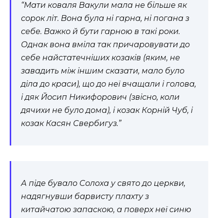
“Мати коваля Вакули мала не більше як
сорок літ. Вона була ні гарна, ні погана з
себе. Важко й бути гарною в такі роки.
Однак вона вміла так причаровувати до
себе найстатечніших козаків (яким, не
завадить між іншим сказати, мало було
діла до краси), що до неї вчащали і голова,
і дяк Йосип Никифорович (звісно, коли
дячихи не було дома), і козак Корній Чуб, і
козак Касян Свербигуз.”
А піде бувало Солоха у свято до церкви,
надягнувши барвисту плахту з
китайчатою запаскою, а поверх неї синю