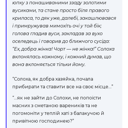
юпку з понашиваними ззаду золотими
вусиками, та стане просто біля правого
криласа, то дяк уже, далебі, закашлювався
і примружував мимохіть очі у той бік;
голова гладив вуси, закладав за вухо
оселедець і говорив до ближчого сусіда:
“Ех, добра жінка! Чорт — не жінка!” Солоха
вклонялась кожному, і кожний думав, що
вона вклоняється тільки йому.
“Солоха, як добра хазяйка, почала
прибирати та ставити все на своє місце…”
“…як не зайти до Солохи, не попоїсти
масних з сметаною вареників та не
погомоніти у теплій хаті з балакучою й
привітною господинею?”