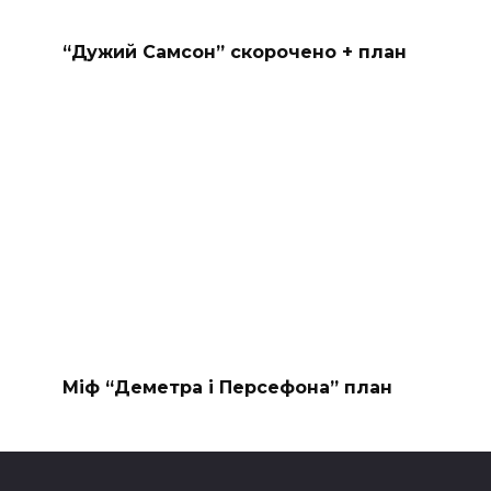
“Дужий Самсон” скорочено + план
Міф “Деметра і Персефона” план