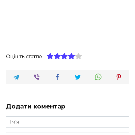
Оцініть статтю
Додати коментар
Ім'я
*