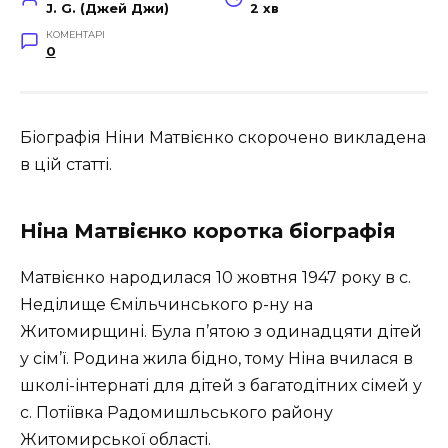
J. G. (Джей Джи)
2 хв
КОМЕНТАРІ
0
Біографія Ніни Матвієнко скорочено викладена
в цій статті.
Ніна Матвієнко коротка біографія
Матвієнко народилася 10 жовтня 1947 року в с.
Неділище Ємільчинського р-ну на
Житомирщині. Була п’ятою з одинадцяти дітей
у сім’ї. Родина жила бідно, тому Ніна вчилася в
школі-інтернаті для дітей з багатодітних сімей у
с. Потіївка Радомишльського району
Житомирської області.