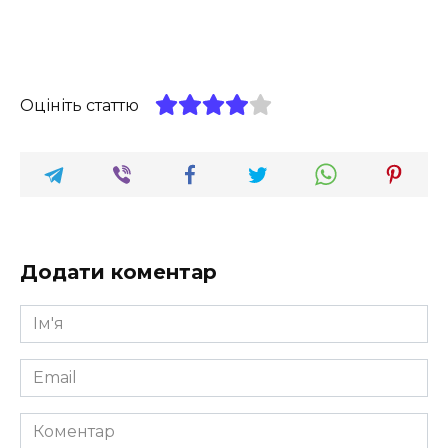
Оцініть статтю
Додати коментар
Ім'я
*
Email
*
Коментар