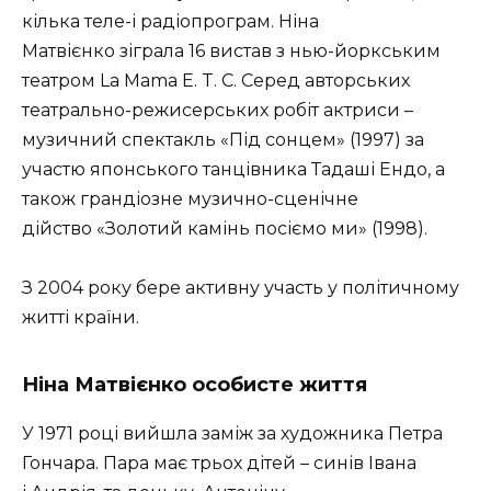
кілька теле-і радіопрограм. Ніна
Матвієнко зіграла 16 вистав з нью-йоркським
театром La Mama E. T. C. Серед авторських
театрально-режисерських робіт актриси –
музичний спектакль «Під сонцем» (1997) за
участю японського танцівника Тадаші Ендо, а
також грандіозне музично-сценічне
дійство «Золотий камінь посіємо ми» (1998).
З 2004 року бере активну участь у політичному
житті країни.
Ніна Матвієнко особисте життя
У 1971 році вийшла заміж за художника Петра
Гончара. Пара має трьох дітей – синів Івана