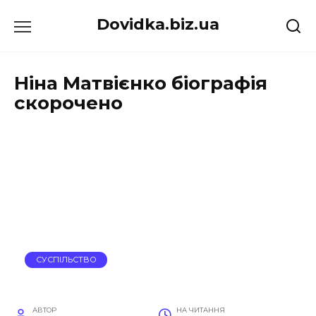
Перейти
Dovidka.biz.ua
до
вмісту
Ніна Матвієнко біографія
скорочено
СУСПІЛЬСТВО
АВТОР
НА ЧИТАННЯ