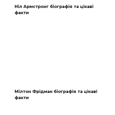
Ніл Армстронг біографія та цікаві
факти
Мілтон Фрідман біографія та цікаві
факти