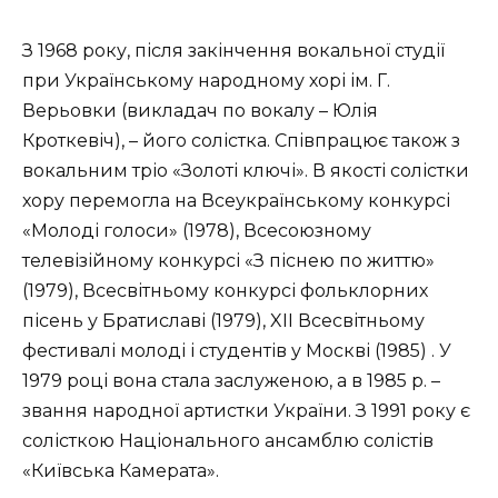
З 1968 року, після закінчення вокальної студії
при Українському народному хорі ім. Г.
Верьовки (викладач по вокалу – Юлія
Кроткевіч), – його солістка. Співпрацює також з
вокальним тріо «Золоті ключі». В якості солістки
хору перемогла на Всеукраїнському конкурсі
«Молоді голоси» (1978), Всесоюзному
телевізійному конкурсі «З піснею по життю»
(1979), Всесвітньому конкурсі фольклорних
пісень у Братиславі (1979), XII Всесвітньому
фестивалі молоді і студентів у Москві (1985) . У
1979 році вона стала заслуженою, а в 1985 р. –
звання народної артистки України. З 1991 року є
солісткою Національного ансамблю солістів
«Київська Камерата».