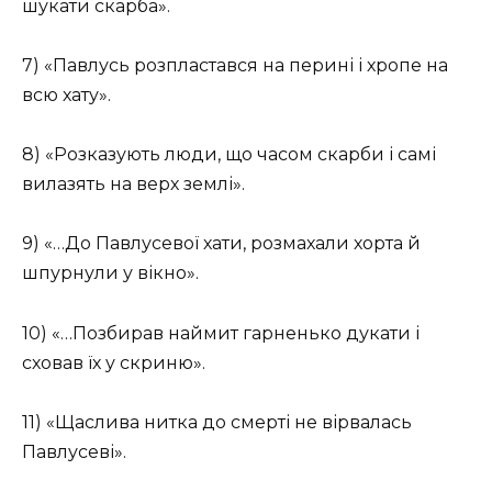
шукати скарба».
7) «Павлусь розпластався на перині і хропе на
всю хату».
8) «Розказують люди, що часом скарби і самі
вилазять на верх землі».
9) «…До Павлусевої хати, розмахали хорта й
шпурнули у вікно».
10) «…Позбирав наймит гарненько дукати і
сховав їх у скриню».
11) «Щаслива нитка до смерті не вірвалась
Павлусеві».