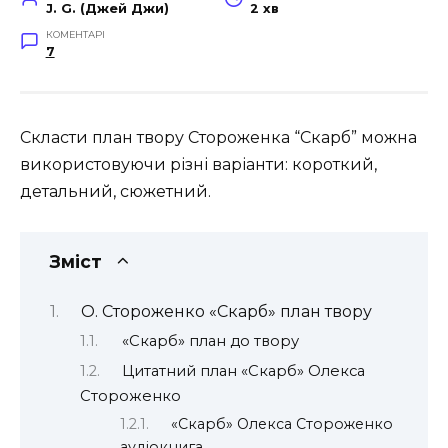
J. G. (Джей Джи)
2 хв
КОМЕНТАРІ
7
Скласти план твору Стороженка “Скарб” можна
використовуючи різні варіанти: короткий,
детальний, сюжетний.
Зміст
О. Стороженко «Скарб» план твору
«Скарб» план до твору
Цитатний план «Скарб» Олекса
Стороженко
«Скарб» Олекса Стороженко
аудіокнига