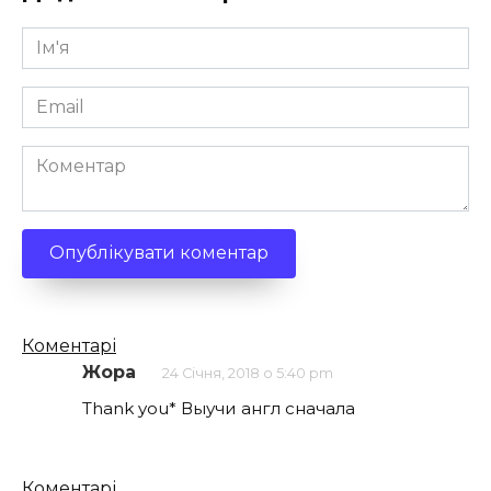
Ім'я
*
Email
*
Коментар
Кількість
Коментарі
коментарів
Жора
24 Січня, 2018 о 5:40 pm
Thank you* Выучи англ сначала
Кількість
Коментарі