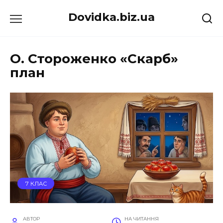
Перейти
Dovidka.biz.ua
до
вмісту
О. Стороженко «Скарб»
план
7 КЛАС
АВТОР
НА ЧИТАННЯ