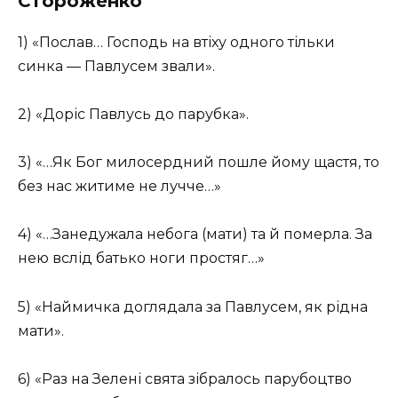
Стороженко
1) «Послав… Господь на втіху одного тільки
синка — Павлусем звали».
2) «Доріс Павлусь до парубка».
3) «…Як Бог милосердний пошле йому щастя, то
без нас житиме не лучче…»
4) «…Занедужала небога (мати) та й померла. За
нею вслід батько ноги простяг…»
5) «Наймичка доглядала за Павлусем, як рідна
мати».
6) «Раз на Зелені свята зібралось парубоцтво