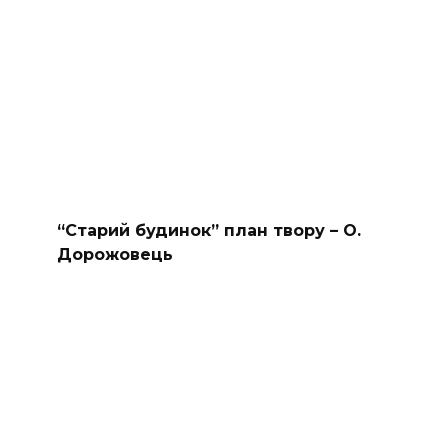
“Старий будинок” план твору – О.
Дорожовець