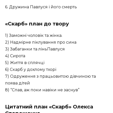
6. Дружина Павлуся і його смерть
«Скарб» план до твору
1) Заможнi чоловік та жінка.
2) Надмірне піклування про сина
3) Забаганки та ліньПавлуся
4) Сирота
5) Життя в сплячці
6) Скарб у дохлому тхорі
7) Одруження з працьовитою дівчиною та
поява дітей
8) “Спав, аж поки навіки не заснув”
Цитатний план «Скарб»
Олекса