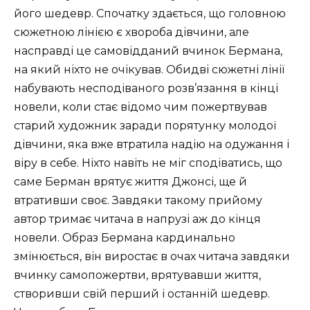
його шедевр. Спочатку здається, що головною
сюжетною лінією є хвороба дівчини, але
насправді це самовідданий вчинок Бермана,
на який ніхто не очікував. Обидві сюжетні лінії
набувають несподіваного розв’язання в кінці
новели, коли стає відомо чим пожертвував
старий художник заради порятунку молодої
дівчини, яка вже втратила надію на одужання і
віру в себе. Ніхто навіть не міг сподіватись, що
саме Берман врятує життя Джонсі, ще й
втративши своє. Завдяки такому прийому
автор тримає читача в напрузі аж до кінця
новели. Образ Бермана кардинально
змінюється, він виростає в очах читача завдяки
вчинку самопожертви, врятувавши життя,
створивши свій перший і останній шедевр.