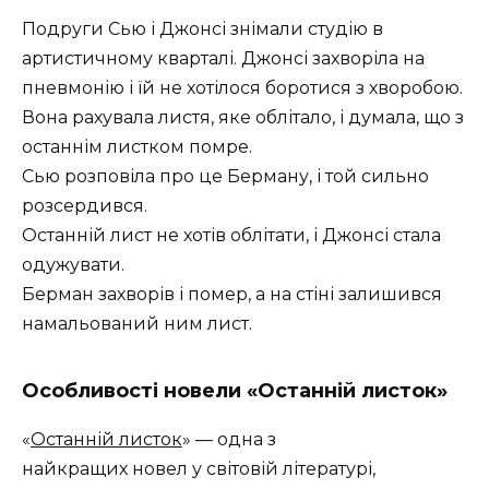
Подруги Сью і Джонсі знімали студію в
артистичному кварталі. Джонсі захворіла на
пневмонію і їй не хотілося боротися з хворобою.
Вона рахувала листя, яке облітало, і думала, що з
останнім листком помре.
Сью розповіла про це Берману, і той сильно
розсердився.
Останній лист не хотів облітати, і Джонсі стала
одужувати.
Берман захворів і помер, а на стіні залишився
намальований ним лист.
Особливості новели «Останній листок»
«
Останній листок
» — одна з
найкращих новел у світовій літературі,