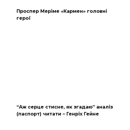
Проспер Меріме «Кармен» головні
герої
“Аж серце стисне, як згадаю” аналіз
(паспорт) читати – Генріх Гейне