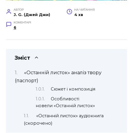
АВТОР
НА ЧИТАННЯ
J. G. (Джей Джи)
4 хв
КОМЕНТАРІ
6
Зміст
«Останній листок» аналіз твору
(паспорт)
Сюжет і композиція
Особливості
новели «Останній листок»
«Останній листок» аудіокнига
(скорочено)