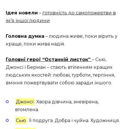
Ідея новели
–
готовність до самопожертви в
ім
’
я іншої людини
Головна думка
– людина живе, поки вірить у
краще, поки жива надія.
Головні герої “Останній листок”
– Сью,
Джонсі і Берман – стають втіленням кращих
людських якостей: любові, турботи, терпіння,
вміння пожертвувати собою заради іншого.
Джонсі
. Хвора дівчина, зневірена,
втомлена.
Сью
. Її подруга. Добра і чуйна. Художниця.