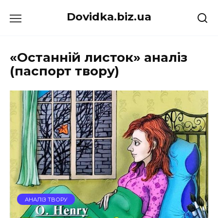
Перейти
Dovidka.biz.ua
до
вмісту
«Останній листок» аналіз
(паспорт твору)
АНАЛІЗ ТВОРУ