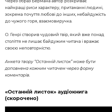
Через образ Бермана автор розкриває
найкращі риси характеру, притаманні людині,
зокрема почуття любові до інших, небайдужість
до чужого горя, взаємовиручка.
О. Генрі створив чудовий твір, який вже понад
століття не лишає байдужим читача і вражає
своєю неповторністю.
Анкета твору “Останній листок” може бути
доповнена кожним читачем через форму
коментарів.
«Останній листок» аудіокнига
(скорочено)