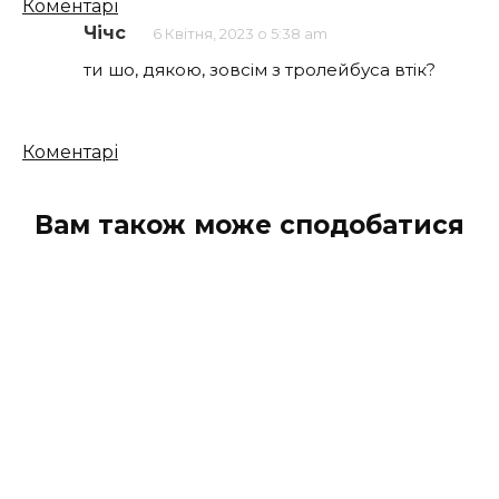
Кількість
Коментарі
коментарів
Чічс
6 Квітня, 2023 о 5:38 am
ти шо, дякою, зовсім з тролейбуса втік?
Кількість
Коментарі
коментарів
Вам також може сподобатися