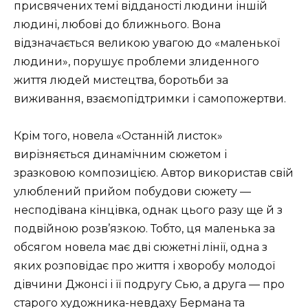
присвячених темі відданості людини іншій
людині, любові до ближнього. Вона
відзначається великою увагою до «маленької
людини», порушує проблеми злиденного
життя людей мистецтва, боротьби за
виживання, взаємопідтримки і самопожертви.
Крім того, новела «Останній листок»
вирізняється динамічним сюжетом і
зразковою композицією. Автор використав свій
улюблений прийом побудови сюжету —
несподівана кінцівка, однак цього разу ще й з
подвійною розв’язкою. Тобто, ця маленька за
обсягом новела має дві сюжетні лінії, одна з
яких розповідає про життя і хворобу молодої
дівчини Джонсі і її подругу Сью, а друга — про
старого художника-невдаху Бермана та