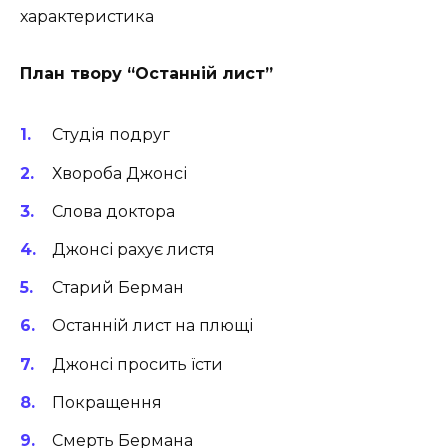
характеристика
План твору “Останній лист”
Студія подруг
Хвороба Джонсі
Слова доктора
Джонсі рахує листя
Старий Берман
Останній лист на плющі
Джонсі просить їсти
Покращення
Смерть Бермана