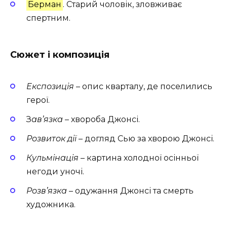
Берман
. Старий чоловік, зловживає
спертним.
Сюжет і композиція
Експозиція
– опис кварталу, де поселились
герої.
З
ав’язка
– хвороба Джонсі.
Розвиток дії
– догляд Сью за хворою Джонсі.
Кульмінація
– картина холодної осінньої
негоди уночі.
Розв’язка
– одужання Джонсі та смерть
художника.