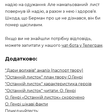
надію на одужання. Але намальований лист
повернув їй надію, а разом з нею і здоров’я.
Шкода, що Берман про це не дізнався, він би
помер щасливим.
Якщо ви не знайшли потрібну відповідь,
можете запитати у нашого
чат-бота у Телеграм
.
Додатково:
"Дари волхвів" аналіз (паспорт твору)
"Останній листок" план твору О.Генрі
"Останній листок" характеристика героїв
"Останній листок" читати. О. Генрі
О. Генрі «Останній листок» скорочено
О. Генрі цікаві факти
Приєднуйтесть: