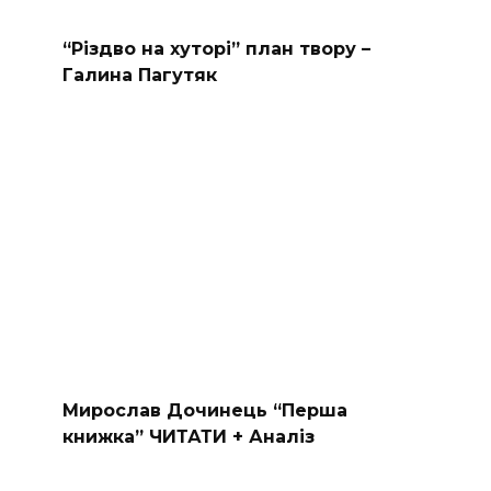
“Різдво на хуторі” план твору –
Галина Пагутяк
Мирослав Дочинець “Перша
книжка” ЧИТАТИ + Аналіз