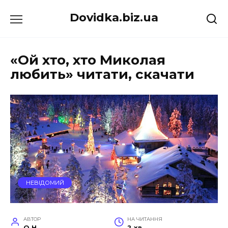
Перейти
Dovidka.biz.ua
до
вмісту
«Ой хто, хто Миколая
любить» читати, скачати
НЕВІДОМИЙ
АВТОР
НА ЧИТАННЯ
O.H.
2 хв