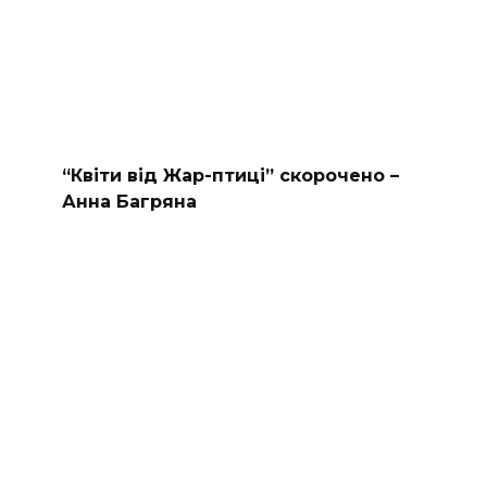
“Квіти від Жар-птиці” скорочено –
Анна Багряна