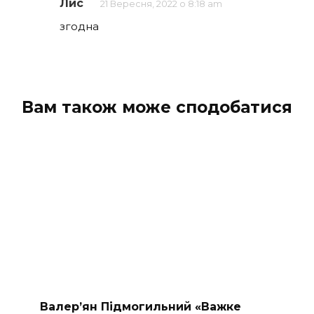
Лис
21 Вересня, 2022 о 8:18 am
згодна
Вам також може сподобатися
Валер’ян Підмогильний «Важке