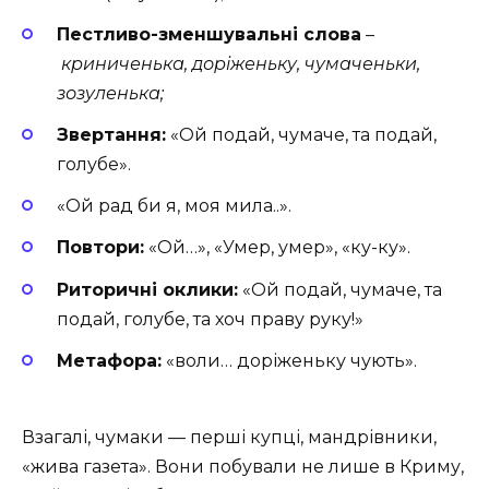
Пестливо-зменшувальні слова
–
криниченька, доріженьку, чумаченьки,
зозуленька;
Звертання:
«Ой подай, чумаче, та подай,
голубе».
«Ой рад би я, моя мила..».
Повтори:
«Ой…», «Умер, умер», «ку-ку».
Риторичні оклики:
«Ой подай, чумаче, та
подай, голубе, та хоч праву руку!»
Метафора:
«воли… доріженьку чують».
Взагалі, чумаки — перші купці, мандрівники,
«жива газета». Вони побували не лише в Криму,