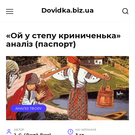
Перейти
Dovidka.biz.ua
до
вмісту
«Ой у степу криниченька»
аналіз (паспорт)
АНАЛІЗ ТВОРУ
АВТОР
НА ЧИТАННЯ
J. G. (Джей Джи)
3 хв