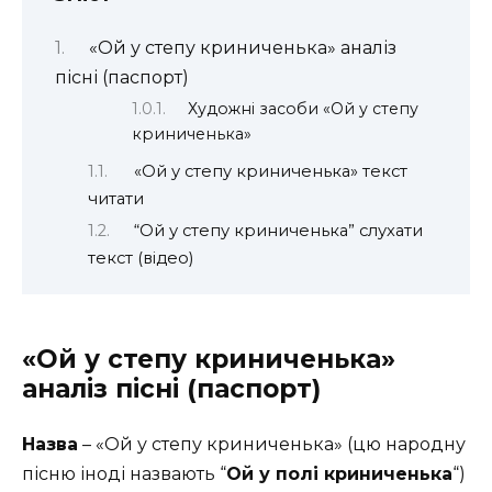
«Ой у степу криниченька» аналіз
пісні (паспорт)
Художні засоби «Ой у степу
криниченька»
«Ой у степу криниченька» текст
читати
“Ой у степу криниченька” слухати
текст (відео)
«Ой у степу криниченька»
аналіз пісні (паспорт)
Назва
– «Ой у степу криниченька» (цю народну
пісню іноді назвають “
Ой у полі криниченька
“)