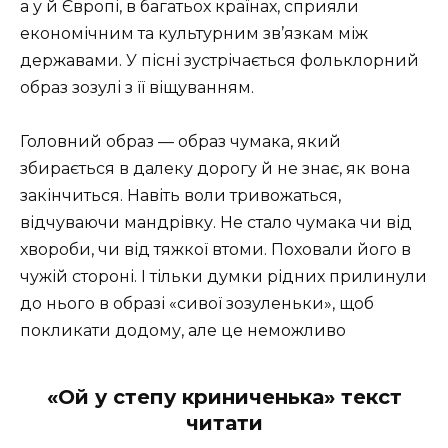
а у й Європі, в багатьох країнах, сприяли
економічним та культурним зв’язкам між
державами. У пісні зустрічається фольклорний
образ зозулі з її віщуванням.
Головний образ — образ чумака, який
збирається в далеку дорогу й не знає, як вона
закінчиться. Навіть воли тривожаться,
відчуваючи мандрівку. Не стало чумака чи від
хвороби, чи від тяжкої втоми. Поховали його в
чужій стороні. І тільки думки рідних прилинули
до нього в образі «сивої зозуленьки», щоб
покликати додому, але це неможливо
«Ой у степу криниченька» текст
читати