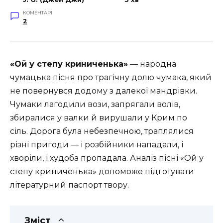
КОМЕНТАРІ
2
«Ой у степу криниченька»
— народна
чумацька пісня про трагічну долю чумака, який
не повернувся додому з далекої мандрівки.
Чумаки лагодили вози, запрягали волів,
збиралися у валки й вирушали у Крим по
сіль. Дорога була небезпечною, траплялися
різні пригоди — і розбійники нападали, і
хворіли, і худоба пропадала. Аналіз пісні «Ой у
степу криниченька» допоможе підготувати
літературний паспорт твору.
Зміст