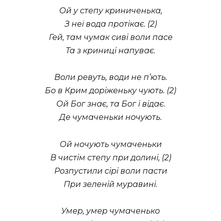
Ой у степу криниченька,
З неї вода протікає. (2)
Гей, там чумак сиві воли пасе
Та з криниці напуває.
Воли ревуть, води не п’ють.
Бо в Крим доріженьку чують. (2)
Ой Бог знає, та Бог і відає.
Де чумаченьки ночують.
Ой ночують чумаченьки
В чистім степу при долині, (2)
Розпустили сірі воли пасти
При зеленій муравині.
Умер, умер чумаченько