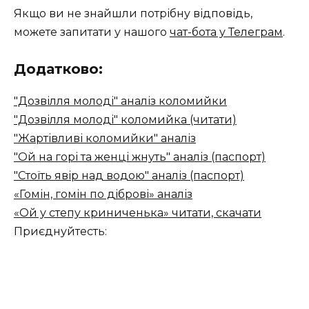
Якщо ви не знайшли потрібну відповідь,
можете запитати у нашого
чат-бота у Телеграм
.
Додатково:
"Дозвілля молоді" аналіз коломийки
"Дозвілля молоді" коломийка (читати)
"Жартівливі коломийки" аналіз
"Ой на горі та женці жнуть" аналіз (паспорт)
"Стоїть явір над водою" аналіз (паспорт)
«Гомін, гомін по діброві» аналіз
«Ой у степу криниченька» читати, скачати
Приєднуйтесть: