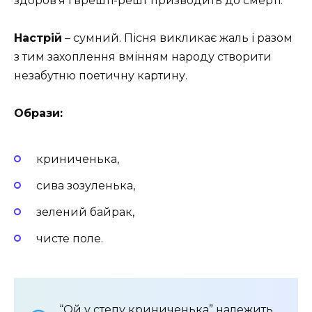
здоров’я і врешті-решт призводить до смерті.
Настрій
– сумний. Пісня викликає жаль і разом
з тим захоплення вмінням народу створити
незабутню поетичну картину.
Образи:
криниченька,
сива зозуленька,
зелений байрак,
чисте поле.
“Ой у степу криниченька” належить