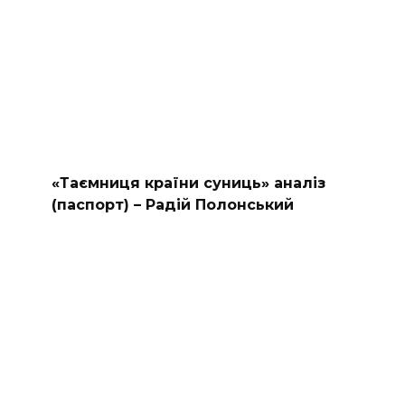
«Таємниця країни суниць» аналіз
(паспорт) – Радій Полонський