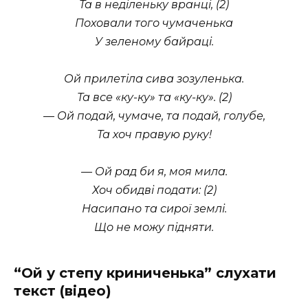
Та в неділеньку вранці, (2)
Поховали того чумаченька
У зеленому байраці.
Ой прилетіла сива зозуленька.
Та все «ку-ку» та «ку-ку». (2)
— Ой подай, чумаче, та подай, голубе,
Та хоч правую руку!
— Ой рад би я, моя мила.
Хоч обидві подати: (2)
Насипано та сирої землі.
Що не можу підняти.
“Ой у степу криниченька” слухати
текст (відео)