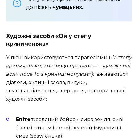
до пісень
чумацьких.
Художні засоби «Ой у степу
криниченька»
У пісні використовуються паралелізми («
У степу
криниченька, з неї вода протікає — …чумак сиві
воли пасе Та з криниці напуває»);
вживаються
діалоги, окличні слова, вигуки,
звуконаслідування, звертання, повтори та такі
художні засоби:
Епітет:
зелений байрак, сира земля, сиві
(воли), чистім (степу), зеленій (муравині),
сива (зозуленька);