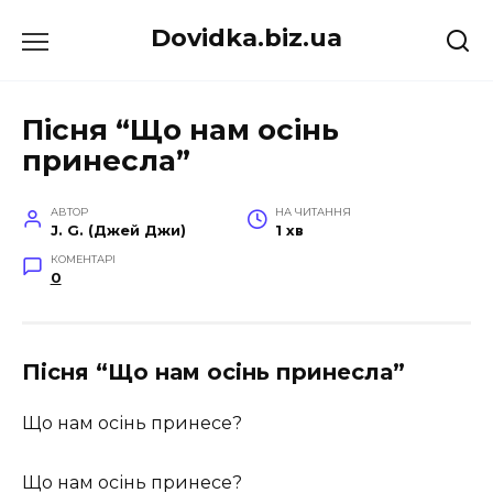
Перейти
Dovidka.biz.ua
до
вмісту
Пісня “Що нам осінь
принесла”
АВТОР
НА ЧИТАННЯ
J. G. (Джей Джи)
1 хв
КОМЕНТАРІ
0
Пісня “Що нам осінь принесла”
Що нам осінь принесе?
Що нам осінь принесе?